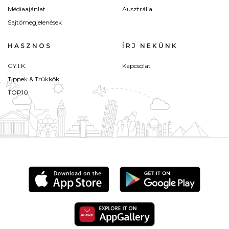
Médiaajánlat
Ausztrália
Sajtómegjelenések
HASZNOS
ÍRJ NEKÜNK
GY.I.K.
Kapcsolat
Tippek & Trükkök
TOP10