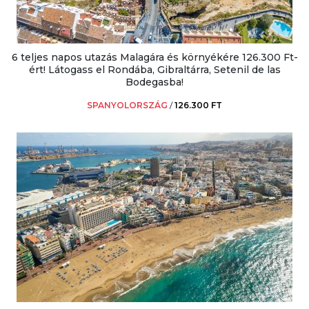
6 teljes napos utazás Malagára és környékére 126.300 Ft-
ért! Látogass el Rondába, Gibraltárra, Setenil de las
Bodegasba!
SPANYOLORSZÁG
/
126.300 FT