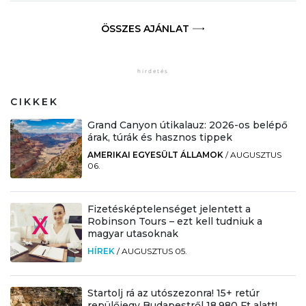
ÖSSZES AJÁNLAT
CIKKEK
Grand Canyon útikalauz: 2026-os belépő
árak, túrák és hasznos tippek
AMERIKAI EGYESÜLT ÁLLAMOK
/
AUGUSZTUS
06.
Fizetésképtelenséget jelentett a
Robinson Tours – ezt kell tudniuk a
magyar utasoknak
HÍREK
/
AUGUSZTUS 05.
Startolj rá az utószezonra! 15+ retúr
repülőjegy Budapestről 18.980 Ft alatt!