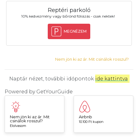
Reptéri parkoló
10% kedvezmény vagy bőrönd fóliázás - csak nektek!
MEGNÉZEM
Nem jön ki az ár. Mit csinálok rosszul?
Naptár nézet, további időpontok
ide kattintva
.
Powered by
GetYourGuide
Nem jön ki az ár. Mit
Airbnb
csinálok rosszul?
10.100 Ft kupon
Elolvasom