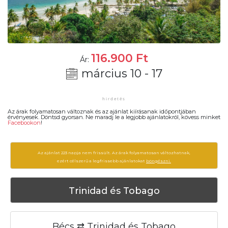
116.900
Ft
Ár:
március 10 - 17
Az árak folyamatosan változnak és az ajánlat kiírásanak időpontjában
érvényesek. Döntsd gyorsan. Ne maradj le a legjobb ajánlatokról, kövess minket
Facebookon
!
Az ajánlat 223 napja nem frissült. Az árak folyamatosan változhatnak,
ezért célszerű a legfrissebb ajánlatokat
böngészni.
Trinidad és Tobago
Bécs ⇄ Trinidad és Tobago