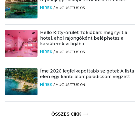
HÍREK
/
AUGUSZTUS 05.
Hello Kitty-őrület Tokióban: megnyílt a
hotel, ahol rajongóként beléphetsz a
karakterek világába
HÍREK
/
AUGUSZTUS 05.
Íme 2026 legfelkapottabb szigetei: A lista
élén egy karibi álomparadicsom végzett
HÍREK
/
AUGUSZTUS 04.
ÖSSZES CIKK