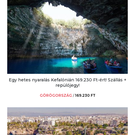
Egy hetes nyaralás Kefalónián 169.230 Ft-ért! Szállás +
repülőjegy!
GÖRÖGORSZÁG
/
169.230 FT