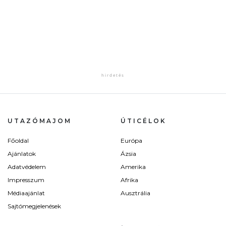
UTAZÓMAJOM
ÚTICÉLOK
Főoldal
Európa
Ajánlatok
Ázsia
Adatvédelem
Amerika
Impresszum
Afrika
Médiaajánlat
Ausztrália
Sajtómegjelenések