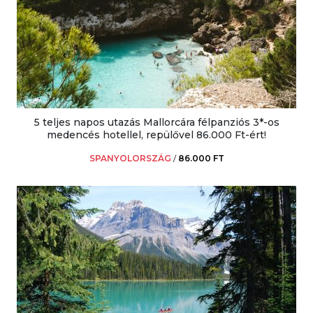
5 teljes napos utazás Mallorcára félpanziós 3*-os
medencés hotellel, repülővel 86.000 Ft-ért!
SPANYOLORSZÁG
/
86.000 FT