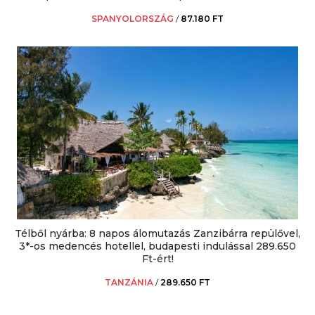
SPANYOLORSZÁG
/
87.180 FT
Télből nyárba: 8 napos álomutazás Zanzibárra repülővel,
3*-os medencés hotellel, budapesti indulással 289.650
Ft-ért!
TANZÁNIA
/
289.650 FT