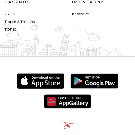
HASZNOS
ÍRJ NEKÜNK
GY.I.K.
Kapcsolat
Tippek & Trükkök
TOP10