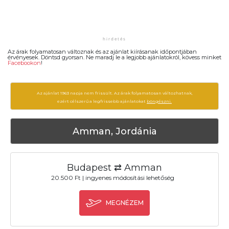
Az árak folyamatosan változnak és az ajánlat kiírásanak időpontjában
érvényesek. Döntsd gyorsan. Ne maradj le a legjobb ajánlatokról, kövess minket
Facebookon
!
Az ajánlat 1963 napja nem frissült. Az árak folyamatosan változhatnak,
ezért célszerű a legfrissebb ajánlatokat
böngészni.
Amman, Jordánia
Budapest ⇄ Amman
20.500 Ft | ingyenes módosítási lehetőség
MEGNÉZEM