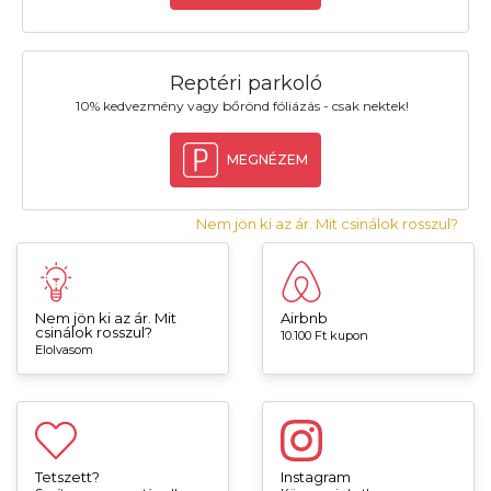
Reptéri parkoló
10% kedvezmény vagy bőrönd fóliázás - csak nektek!
MEGNÉZEM
Nem jön ki az ár. Mit csinálok rosszul?
Nem jön ki az ár. Mit
Airbnb
csinálok rosszul?
10.100 Ft kupon
Elolvasom
Tetszett?
Instagram