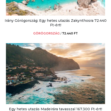
Irány Görögország: Egy hetes utazás Zakynthosra 72.440
Ft-ért!
GÖRÖGORSZÁG
/
72.440 FT
Egy hetes utazás Madeirára tavasszal 167.300 Ft-ért!