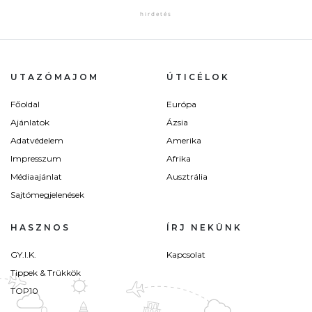
UTAZÓMAJOM
ÚTICÉLOK
Főoldal
Európa
Ajánlatok
Ázsia
Adatvédelem
Amerika
Impresszum
Afrika
Médiaajánlat
Ausztrália
Sajtómegjelenések
HASZNOS
ÍRJ NEKÜNK
GY.I.K.
Kapcsolat
Tippek & Trükkök
TOP10