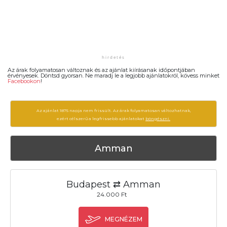
Az árak folyamatosan változnak és az ajánlat kiírásanak időpontjában
érvényesek. Döntsd gyorsan. Ne maradj le a legjobb ajánlatokról, kövess minket
Facebookon
!
Az ajánlat 1875 napja nem frissült. Az árak folyamatosan változhatnak,
ezért célszerű a legfrissebb ajánlatokat
böngészni.
Amman
Budapest ⇄ Amman
24.000 Ft
MEGNÉZEM