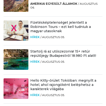
AMERIKAI EGYESÜLT ÁLLAMOK
/
AUGUSZTUS
06.
Fizetésképtelenséget jelentett a
Robinson Tours – ezt kell tudniuk a
magyar utasoknak
HÍREK
/
AUGUSZTUS 05.
Startolj rá az utószezonra! 15+ retúr
repülőjegy Budapestről 18.980 Ft alatt!
HÍREK
/
AUGUSZTUS 05.
Hello Kitty-őrület Tokióban: megnyílt a
hotel, ahol rajongóként beléphetsz a
karakterek világába
HÍREK
/
AUGUSZTUS 05.