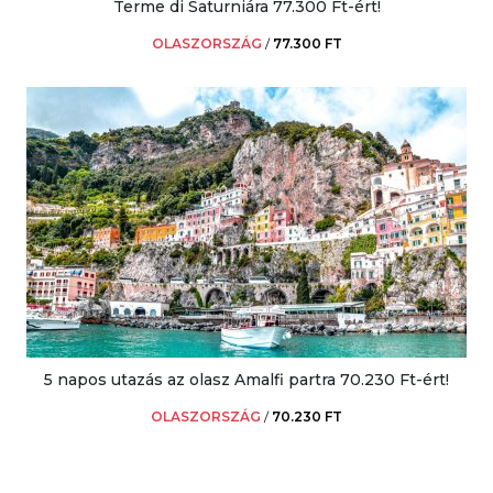
Terme di Saturniára 77.300 Ft-ért!
OLASZORSZÁG
/
77.300 FT
5 napos utazás az olasz Amalfi partra 70.230 Ft-ért!
OLASZORSZÁG
/
70.230 FT