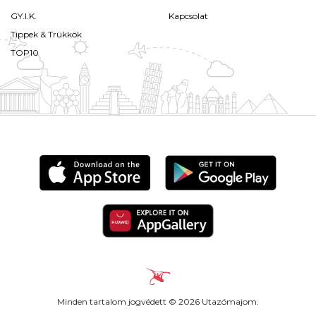
GY.I.K.
Kapcsolat
Tippek & Trükkök
TOP10
Minden tartalom jogvédett © 2026 Utazómajom.