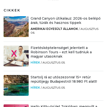
CIKKEK
Grand Canyon útikalauz: 2026-os belépő
árak, túrák és hasznos tippek
AMERIKAI EGYESÜLT ÁLLAMOK
/
AUGUSZTUS
06.
Fizetésképtelenséget jelentett a
Robinson Tours – ezt kell tudniuk a
magyar utasoknak
HÍREK
/
AUGUSZTUS 05.
Startolj rá az utószezonra! 15+ retúr
repülőjegy Budapestről 18.980 Ft alatt!
HÍREK
/
AUGUSZTUS 05.
Hello Kitty-őrület Tokióban: megnyílt a