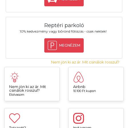
Reptéri parkoló
10% kedvezmény vagy bőrönd fóliázás - csak nektek!
MEGNÉZEM
Nem jön ki az ár. Mit csinálok rosszul?
Nem jön ki az ár. Mit
Airbnb
csinálok rosszul?
10.100 Ft kupon
Elolvasom
Tetszett?
Instagram