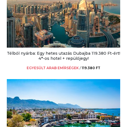
Télből nyárba: Egy hetes utazás Dubajba 119.380 Ft-ért!
4*-os hotel + repülőjegy!
EGYESÜLT ARAB EMÍRSÉGEK
/
119.380 FT