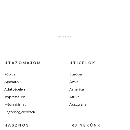
UTAZÓMAJOM
ÚTICÉLOK
Főoldal
Európa
Ajánlatok
Ázsia
Adatvédelem
Amerika
Impresszum
Afrika
Médiaajánlat
Ausztrália
Sajtómegjelenések
HASZNOS
ÍRJ NEKÜNK