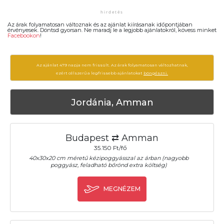
Az árak folyamatosan változnak és az ajánlat kiírásanak időpontjában
érvényesek. Döntsd gyorsan. Ne maradj le a legjobb ajánlatokról, kövess minket
Facebookon
!
Az ajánlat 479 napja nem frissült. Az árak folyamatosan változhatnak,
ezért célszerű a legfrissebb ajánlatokat
böngészni.
Jordánia, Amman
Budapest ⇄ Amman
35.150 Ft/fő
40x30x20 cm méretű kézipoggyásszal az árban (nagyobb
poggyász, feladható bőrönd extra költség)
MEGNÉZEM