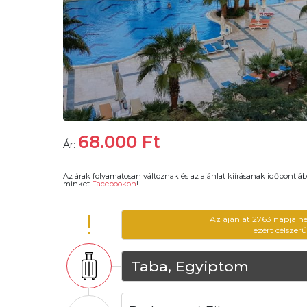
68.000
Ft
Ár:
Az árak folyamatosan változnak és az ajánlat kiírásanak időpontjáb
minket
Facebookon
!
!
Az ajánlat 2763 napja n
ezért célszer
Taba, Egyiptom