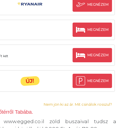
MEGNÉZEM
MEGNÉZEM
MEGNÉZEM
t két
ÚJ!
MEGNÉZEM
Nem jön ki az ár. Mit csinálok rosszul?
érről Tabába.
 www.egged.co.il zöld buszaival tudsz a