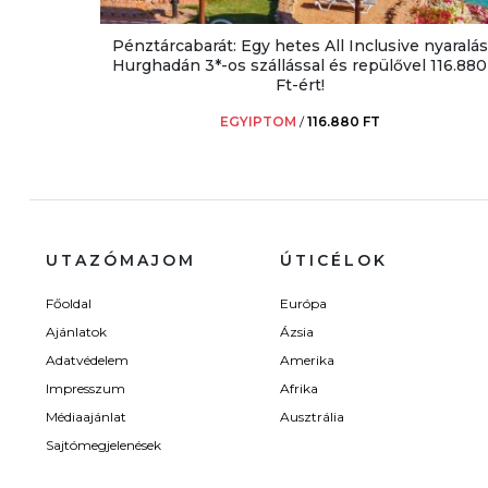
Pénztárcabarát: Egy hetes All Inclusive nyaralás
Hurghadán 3*-os szállással és repülővel 116.880
Ft-ért!
EGYIPTOM
/
116.880 FT
UTAZÓMAJOM
ÚTICÉLOK
Főoldal
Európa
Ajánlatok
Ázsia
Adatvédelem
Amerika
Impresszum
Afrika
Médiaajánlat
Ausztrália
Sajtómegjelenések