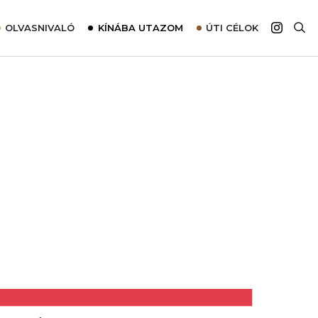
OLVASNIVALÓ
KÍNÁBA UTAZOM
ÚTI CÉLOK
Top 10 látnivalók térképpel
Európa
Tudnivalók az ajánlatok lefoglalásához
Ázsia
Tippek & Trükkök
Amerika
Utazómajom – CitySIM kártya a világutazóknak
Afrika
Interjú
Ausztrália
Élménybeszámolók
Szállodalátogatás
Sajtómegjelenések