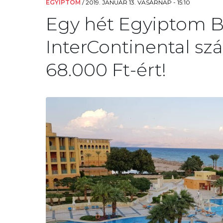
EGYIPTOM
/
2019. JANUÁR 13. VASÁRNAP - 15:10
Egy hét Egyiptom Bu
InterContinental szál
68.000 Ft-ért!