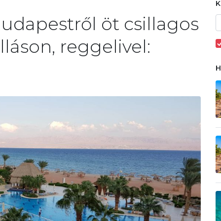
dapestről öt csillagos
láson, reggelivel: