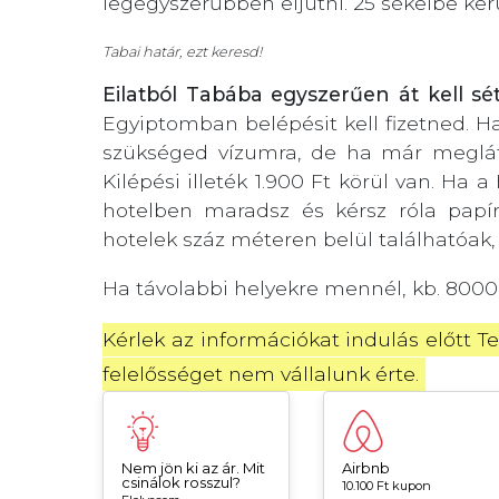
legegyszerűbben eljutni. 25 sékelbe kerü
Tabai határ, ezt keresd!
Eilatból Tabába egyszerűen át kell sé
Egyiptomban belépésit kell fizetned. H
szükséged vízumra, de ha már meglát
Kilépési illeték 1.900 Ft körül van. Ha
hotelben maradsz és kérsz róla papírt
hotelek száz méteren belül találhatóak
Ha távolabbi helyekre mennél, kb. 8000 for
Kérlek az információkat indulás előtt Te
felelősséget nem vállalunk érte.
Nem jön ki az ár. Mit
Airbnb
csinálok rosszul?
10.100 Ft kupon