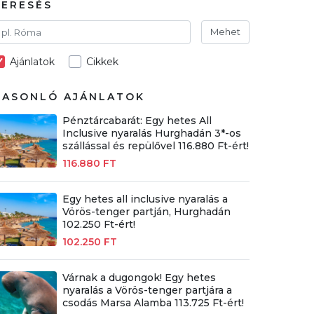
KERESÉS
Mehet
Ajánlatok
Cikkek
HASONLÓ AJÁNLATOK
Pénztárcabarát: Egy hetes All
Inclusive nyaralás Hurghadán 3*-os
szállással és repülővel 116.880 Ft-ért!
116.880 FT
Egy hetes all inclusive nyaralás a
Vörös-tenger partján, Hurghadán
102.250 Ft-ért!
102.250 FT
Várnak a dugongok! Egy hetes
nyaralás a Vörös-tenger partjára a
csodás Marsa Alamba 113.725 Ft-ért!