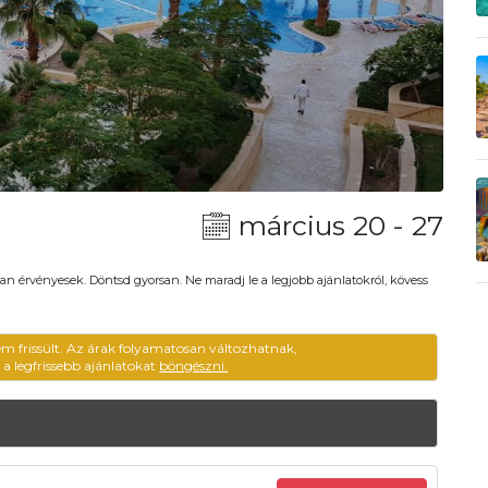
március 20 - 27
an érvényesek. Döntsd gyorsan. Ne maradj le a legjobb ajánlatokról, kövess
em frissült. Az árak folyamatosan változhatnak,
ű a legfrissebb ajánlatokat
böngészni.