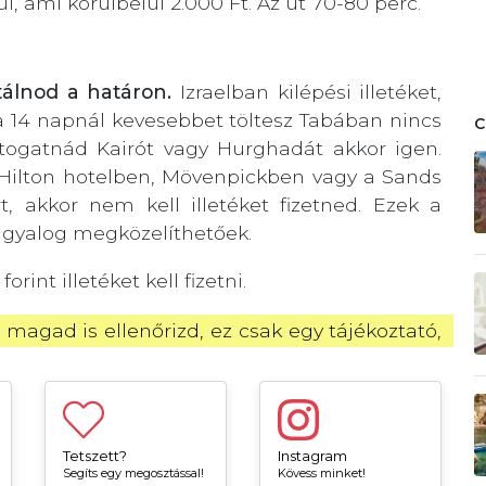
l, ami körülbelül 2.000 Ft. Az út 70-80 perc.
tálnod a határon.
Izraelban kilépési illetéket,
a 14 napnál kevesebbet töltesz Tabában nincs
ogatnád Kairót vagy Hurghadát akkor igen.
 a Hilton hotelben, Mövenpickben vagy a Sands
, akkor nem kell illetéket fizetned. Ezek a
, gyalog megközelíthetőek.
int illetéket kell fizetni.
 magad is ellenőrizd, ez csak egy tájékoztató, 
Tetszett?
Instagram
Segíts egy megosztással!
Kövess minket!