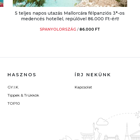
5 teljes napos utazás Mallorcára félpanziós 3*-os
medencés hotellel, repülővel 86.000 Ft-ért!
SPANYOLORSZÁG
/
86.000 FT
HASZNOS
ÍRJ NEKÜNK
GY.I.K.
Kapcsolat
Tippek & Trükkök
TOP10