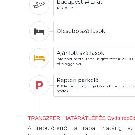
Budapest ⇄ Eilat
17.000 Ft
Olcsóbb szállások
Ajánlott szállások
Intercontinental Taba Heights ***** 102.000 F
főre reggelivel
Reptéri parkoló
P
10% kedvezmény vagy bőrönd fóliázás - csak
nektek!
TRANSZFER, HATÁRÁTLÉPÉS Ovda repülőt
A repülőtérről a tabai határig az