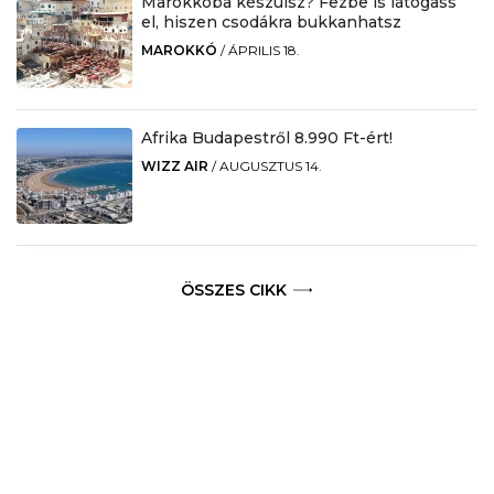
Marokkóba készülsz? Fezbe is látogass
el, hiszen csodákra bukkanhatsz
MAROKKÓ
/
ÁPRILIS 18.
Afrika Budapestről 8.990 Ft-ért!
WIZZ AIR
/
AUGUSZTUS 14.
ÖSSZES CIKK