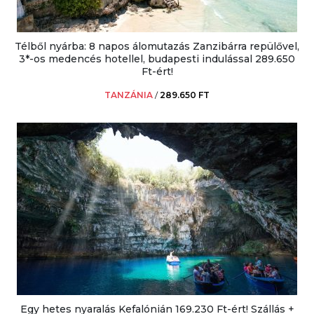
Télből nyárba: 8 napos álomutazás Zanzibárra repülővel,
3*-os medencés hotellel, budapesti indulással 289.650
Ft-ért!
TANZÁNIA
/
289.650 FT
Egy hetes nyaralás Kefalónián 169.230 Ft-ért! Szállás +