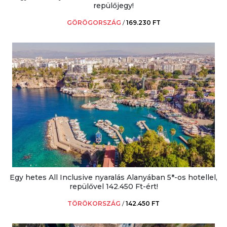
repülőjegy!
GÖRÖGORSZÁG
/
169.230 FT
Egy hetes All Inclusive nyaralás Alanyában 5*-os hotellel,
repülővel 142.450 Ft-ért!
TÖRÖKORSZÁG
/
142.450 FT