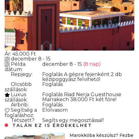
Ár:
45.000
Ft
december 8 - 15
Példa
december 8 - 15
(8 nap)
dátum:
Repjegy:
Foglalás
A gépre fejenként 2 db
kézipoggyász felvihető!
Olcsóbb
Foglalás
szállások:
Luxus
Foglalás
Riad Nerja Guesthouse
Marrakech 38.000 Ft két főre!
szállások:
Airbnb:
Foglalás
Segítség a
Elolvasom
foglaláshoz:
Tetszett?
Segíts egy megosztással!
TALÁN EZ IS ÉRDEKELHET
Marokkóba készülsz? Fezbe