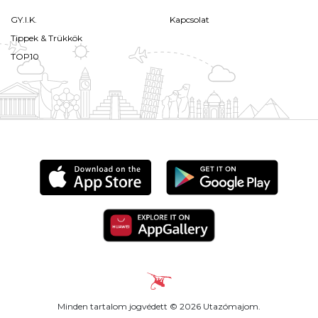
GY.I.K.
Kapcsolat
Tippek & Trükkök
TOP10
Minden tartalom jogvédett © 2026 Utazómajom.