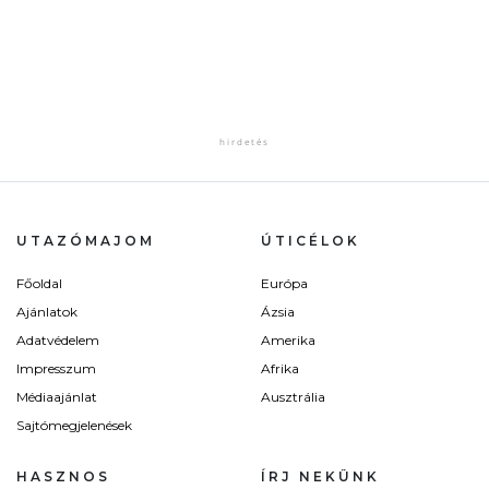
UTAZÓMAJOM
ÚTICÉLOK
Főoldal
Európa
Ajánlatok
Ázsia
Adatvédelem
Amerika
Impresszum
Afrika
Médiaajánlat
Ausztrália
Sajtómegjelenések
HASZNOS
ÍRJ NEKÜNK