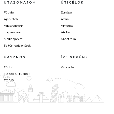
UTAZÓMAJOM
ÚTICÉLOK
Főoldal
Európa
Ajánlatok
Ázsia
Adatvédelem
Amerika
Impresszum
Afrika
Médiaajánlat
Ausztrália
Sajtómegjelenések
HASZNOS
ÍRJ NEKÜNK
GY.I.K.
Kapcsolat
Tippek & Trükkök
TOP10