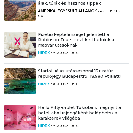
árak, túrák és hasznos tippek
AMERIKAI EGYESÜLT ÁLLAMOK
/
AUGUSZTUS
06.
Fizetésképtelenséget jelentett a
Robinson Tours – ezt kell tudniuk a
magyar utasoknak
HÍREK
/
AUGUSZTUS 05.
Startolj rá az utószezonra! 15+ retúr
repülőjegy Budapestről 18.980 Ft alatt!
HÍREK
/
AUGUSZTUS 05.
Hello Kitty-őrület Tokióban: megnyílt a
hotel, ahol rajongóként beléphetsz a
karakterek világába
HÍREK
/
AUGUSZTUS 05.