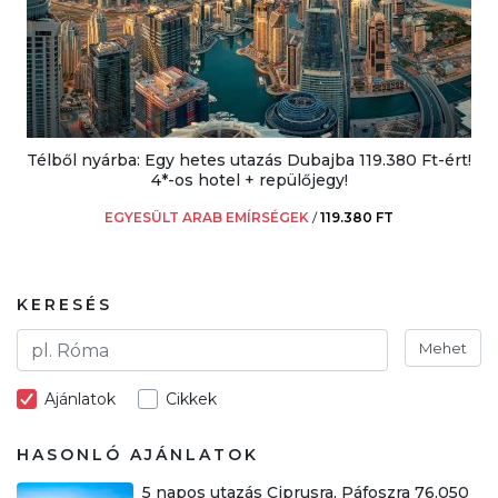
Télből nyárba: Egy hetes utazás Dubajba 119.380 Ft-ért!
4*-os hotel + repülőjegy!
EGYESÜLT ARAB EMÍRSÉGEK
/
119.380 FT
KERESÉS
Mehet
Ajánlatok
Cikkek
HASONLÓ AJÁNLATOK
5 napos utazás Ciprusra, Páfoszra 76.050