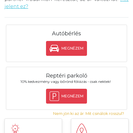
jelent ez?
Autóbérlés
MEGNÉZEM
Reptéri parkoló
10% kedvezmény vagy bőrönd fóliázás - csak nektek!
MEGNÉZEM
Nem jön ki az ár. Mit csinálok rosszul?