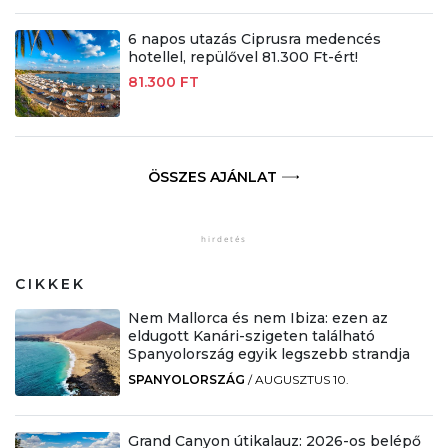
6 napos utazás Ciprusra medencés
hotellel, repülővel 81.300 Ft-ért!
81.300 FT
ÖSSZES AJÁNLAT
CIKKEK
Nem Mallorca és nem Ibiza: ezen az
eldugott Kanári-szigeten található
Spanyolország egyik legszebb strandja
SPANYOLORSZÁG
/
AUGUSZTUS 10.
Grand Canyon útikalauz: 2026-os belépő