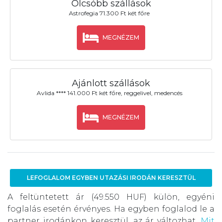
Olcsóbb szállások
Astrofegia 71.300 Ft két főre
MEGNÉZEM
Ajánlott szállások
Avlida **** 141.000 Ft két főre, reggelivel, medencés
MEGNÉZEM
LEFOGLALOM EGYBEN UTAZÁSI IRODÁN KERESZTÜL
A feltüntetett ár (49.550 HUF) külön, egyéni
foglalás esetén érvényes. Ha egyben foglalod le a
partner irodánkon keresztül, az ár változhat.
Mit