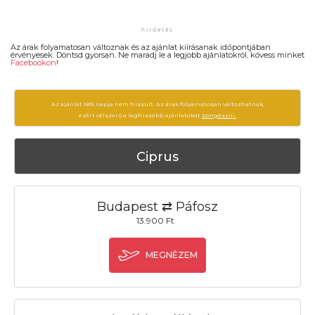
Az árak folyamatosan változnak és az ajánlat kiírásanak időpontjában
érvényesek. Döntsd gyorsan. Ne maradj le a legjobb ajánlatokról, kövess minket
Facebookon
!
Az ajánlat 1815 napja nem frissült. Az árak folyamatosan változhatnak,
ezért célszerű a legfrissebb ajánlatokat
böngészni.
Ciprus
Budapest ⇄ Páfosz
13.900 Ft
MEGNÉZEM