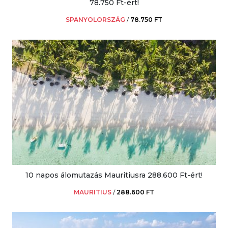
78.750 Ft-ért!
SPANYOLORSZÁG
/
78.750 FT
10 napos álomutazás Mauritiusra 288.600 Ft-ért!
MAURITIUS
/
288.600 FT