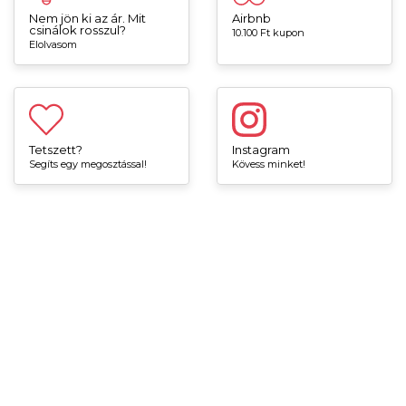
Nem jön ki az ár. Mit
Airbnb
csinálok rosszul?
10.100 Ft kupon
Elolvasom
Tetszett?
Instagram
Segíts egy megosztással!
Kövess minket!