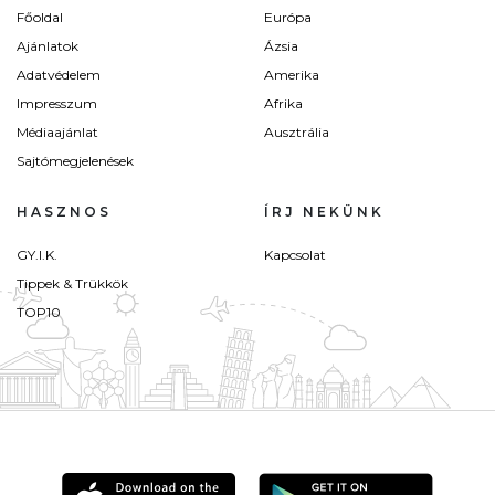
Főoldal
Európa
Ajánlatok
Ázsia
Adatvédelem
Amerika
Impresszum
Afrika
Médiaajánlat
Ausztrália
Sajtómegjelenések
HASZNOS
ÍRJ NEKÜNK
GY.I.K.
Kapcsolat
Tippek & Trükkök
TOP10