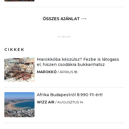
ÖSSZES AJÁNLAT
CIKKEK
Marokkóba készülsz? Fezbe is látogass
el, hiszen csodákra bukkanhatsz
MAROKKÓ
/
ÁPRILIS 18.
Afrika Budapestről 8.990 Ft-ért!
WIZZ AIR
/
AUGUSZTUS 14.