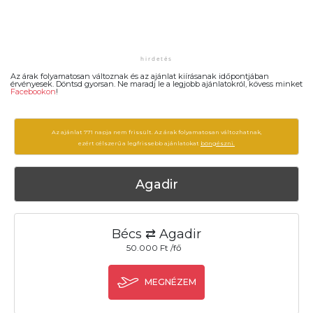
Az árak folyamatosan változnak és az ajánlat kiírásanak időpontjában
érvényesek. Döntsd gyorsan. Ne maradj le a legjobb ajánlatokról, kövess minket
Facebookon
!
Az ajánlat 771 napja nem frissült. Az árak folyamatosan változhatnak,
ezért célszerű a legfrissebb ajánlatokat
böngészni.
Agadir
Bécs ⇄ Agadir
50.000 Ft /fő
MEGNÉZEM