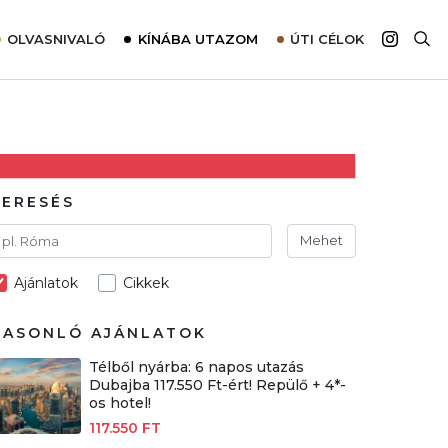
OLVASNIVALÓ
KÍNÁBA UTAZOM
ÚTI CÉLOK
Top 10 látnivalók térképpel
Európa
Tudnivalók az ajánlatok lefoglalásához
Ázsia
Tippek & Trükkök
Amerika
Utazómajom – CitySIM kártya a világutazóknak
Afrika
KERESÉS
Interjú
Ausztrália
Mehet
Élménybeszámolók
Ajánlatok
Cikkek
Szállodalátogatás
Sajtómegjelenések
HASONLÓ AJÁNLATOK
Télből nyárba: 6 napos utazás
Dubajba 117.550 Ft-ért! Repülő + 4*-
os hotel!
117.550 FT