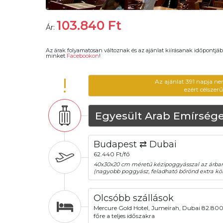
103.840
Ft
Ár:
Az árak folyamatosan változnak és az ajánlat kiírásanak időpontjáb
minket
Facebookon
!
!
Az ajánlat 391 napja ne
ezért célszer
Egyesült Arab Emírsége
Budapest ⇄ Dubai
62.440 Ft/fő
40x30x20 cm méretű kézipoggyásszal az árba
(nagyobb poggyász, feladható bőrönd extra köl
Olcsóbb szállások
Mercure Gold Hotel, Jumeirah, Dubai 82.800
főre a teljes időszakra