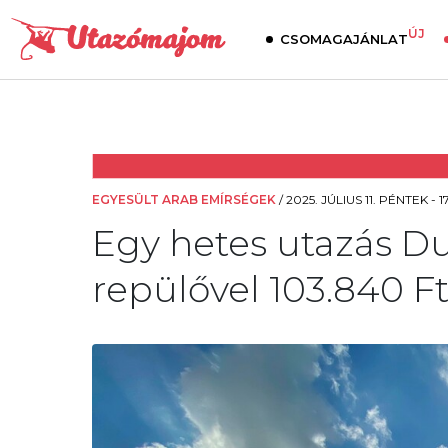
ÚJ
CSOMAGAJÁNLAT
EGYESÜLT ARAB EMÍRSÉGEK
/
2025. JÚLIUS 11. PÉNTEK - 17
Egy hetes utazás Dub
repülővel 103.840 Ft