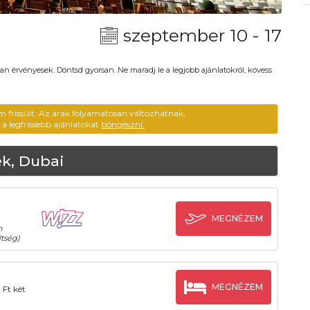
szeptember 10 - 17
an érvényesek. Döntsd gyorsan. Ne maradj le a legjobb ajánlatokról, kövess
m frissült. Az árak folyamatosan változhatnak,
ű a legfrissebb ajánlatokat
böngészni.
k, Dubai
MEGNÉZEM
n
tség)
MEGNÉZEM
 Ft két