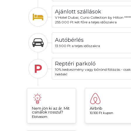
Ajánlott szállások
V Hotel Dubai, Curio Collection by Hilton ****
255.000 Ft két főre a teljes időszakra
Autóbérlés
13.900 Ft a teljes időszakra
Reptéri parkoló
P
10% kedvezmény vagy bőrönd fóliázás - csak
nektek!
Nem jön ki az ár. Mit
Airbnb
csinálok rosszul?
10.100 Ft kupon
Elolvasom