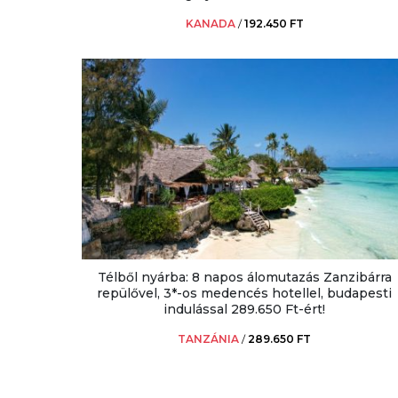
KANADA
/
192.450 FT
Télből nyárba: 8 napos álomutazás Zanzibárra
repülővel, 3*-os medencés hotellel, budapesti
indulással 289.650 Ft-ért!
TANZÁNIA
/
289.650 FT