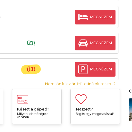
MEGNÉZEM
*
ÚJ!
MEGNÉZEM
ÚJ!
MEGNÉZEM
Nem jön ki az ár. Mit csinálok rosszul?
Késett a géped?
Tetszett?
Milyen lehetőségeid
Segíts egy megosztással!
vannak