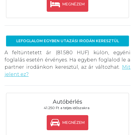
MEGNÉZEM
LEFOGLALOM EGYBEN UTAZÁSI IRODÁN KERESZTÜL
A feltüntetett ár (81.580 HUF) külön, egyéni
foglalás esetén érvényes. Ha egyben foglalod le a
partner irodánkon keresztül, az ár változhat.
Mit
jelent ez?
Autóbérlés
41.250 Ft a teljes időszakra
MEGNÉZEM