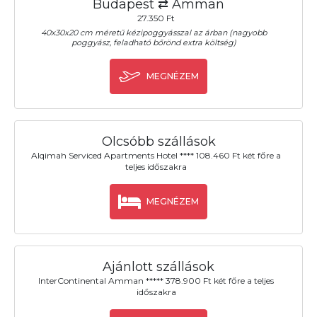
Budapest ⇄ Amman
27.350 Ft
40x30x20 cm méretű kézipoggyásszal az árban (nagyobb
poggyász, feladható bőrönd extra költség)
MEGNÉZEM
Olcsóbb szállások
Alqimah Serviced Apartments Hotel **** 108.460 Ft két főre a
teljes időszakra
MEGNÉZEM
Ajánlott szállások
InterContinental Amman ***** 378.900 Ft két főre a teljes
időszakra