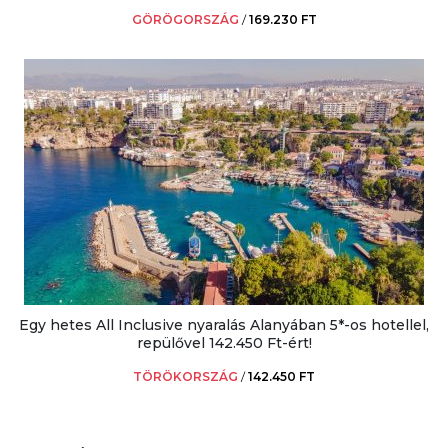
GÖRÖGORSZÁG
/
169.230 FT
Egy hetes All Inclusive nyaralás Alanyában 5*-os hotellel,
repülővel 142.450 Ft-ért!
TÖRÖKORSZÁG
/
142.450 FT