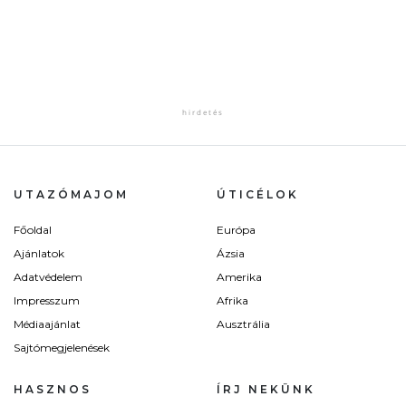
UTAZÓMAJOM
ÚTICÉLOK
Főoldal
Európa
Ajánlatok
Ázsia
Adatvédelem
Amerika
Impresszum
Afrika
Médiaajánlat
Ausztrália
Sajtómegjelenések
HASZNOS
ÍRJ NEKÜNK