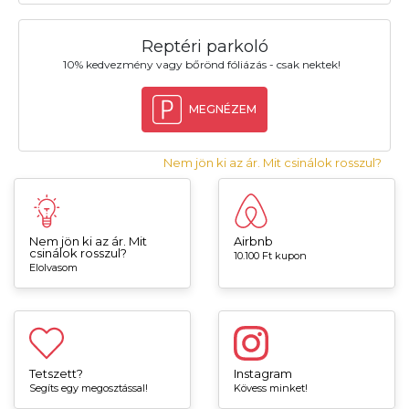
Reptéri parkoló
10% kedvezmény vagy bőrönd fóliázás - csak nektek!
MEGNÉZEM
Nem jön ki az ár. Mit csinálok rosszul?
Nem jön ki az ár. Mit
Airbnb
csinálok rosszul?
10.100 Ft kupon
Elolvasom
Tetszett?
Instagram
Segíts egy megosztással!
Kövess minket!