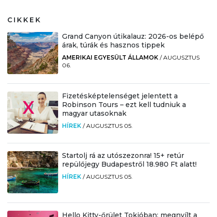
CIKKEK
Grand Canyon útikalauz: 2026-os belépő
árak, túrák és hasznos tippek
AMERIKAI EGYESÜLT ÁLLAMOK
/
AUGUSZTUS
06.
Fizetésképtelenséget jelentett a
Robinson Tours – ezt kell tudniuk a
magyar utasoknak
HÍREK
/
AUGUSZTUS 05.
Startolj rá az utószezonra! 15+ retúr
repülőjegy Budapestről 18.980 Ft alatt!
HÍREK
/
AUGUSZTUS 05.
Hello Kitty-őrület Tokióban: megnyílt a