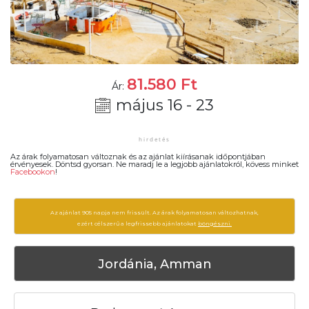
81.580
Ft
Ár:
május 16 - 23
Az árak folyamatosan változnak és az ajánlat kiírásanak időpontjában
érvényesek. Döntsd gyorsan. Ne maradj le a legjobb ajánlatokról, kövess minket
Facebookon
!
Az ajánlat 905 napja nem frissült. Az árak folyamatosan változhatnak,
ezért célszerű a legfrissebb ajánlatokat
böngészni.
Jordánia, Amman