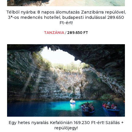
Télből nyárba: 8 napos álomutazás Zanzibárra repülővel,
3*-os medencés hotellel, budapesti indulással 289.650
Ft-ért!
TANZÁNIA
/
289.650 FT
Egy hetes nyaralás Kefalónián 169.230 Ft-ért! Szállás +
repülőjegy!