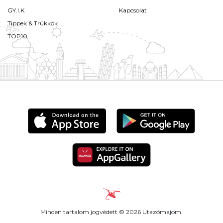
GY.I.K.
Kapcsolat
Tippek & Trükkök
TOP10
Minden tartalom jogvédett © 2026 Utazómajom.