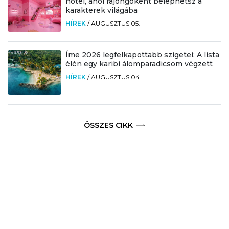
hotel, ahol rajongóként beléphetsz a
karakterek világába
HÍREK
/
AUGUSZTUS 05.
Íme 2026 legfelkapottabb szigetei: A lista
élén egy karibi álomparadicsom végzett
HÍREK
/
AUGUSZTUS 04.
ÖSSZES CIKK