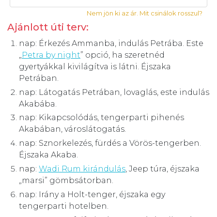
Nem jön ki az ár. Mit csinálok rosszul?
Ajánlott úti terv:
nap: Érkezés Ammanba, indulás Petrába. Este
„
Petra by night
” opció, ha szeretnéd
gyertyákkal kivilágítva is látni. Éjszaka
Petrában.
nap: Látogatás Petrában, lovaglás, este indulás
Akabába.
nap: Kikapcsolódás, tengerparti pihenés
Akabában, városlátogatás.
nap: Sznorkelezés, fürdés a Vörös-tengerben.
Éjszaka Akaba.
nap:
Wadi Rum kirándulás
, Jeep túra, éjszaka
„marsi” gömbsátorban.
nap: Irány a Holt-tenger, éjszaka egy
tengerparti hotelben.