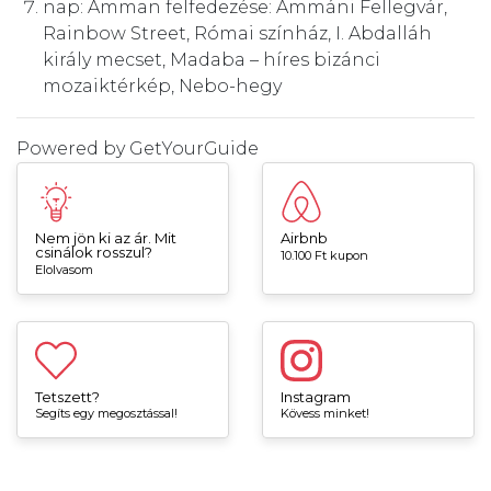
nap: Amman felfedezése: Ammáni Fellegvár,
Rainbow Street, Római színház, I. Abdalláh
király mecset, Madaba – híres bizánci
mozaiktérkép, Nebo-hegy
Powered by
GetYourGuide
Nem jön ki az ár. Mit
Airbnb
csinálok rosszul?
10.100 Ft kupon
Elolvasom
Tetszett?
Instagram
Segíts egy megosztással!
Kövess minket!