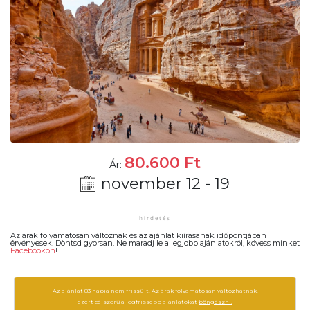
80.600
Ft
Ár:
november 12 - 19
Az árak folyamatosan változnak és az ajánlat kiírásanak időpontjában
érvényesek. Döntsd gyorsan. Ne maradj le a legjobb ajánlatokról, kövess minket
Facebookon
!
Az ajánlat 83 napja nem frissült. Az árak folyamatosan változhatnak,
ezért célszerű a legfrissebb ajánlatokat
böngészni.