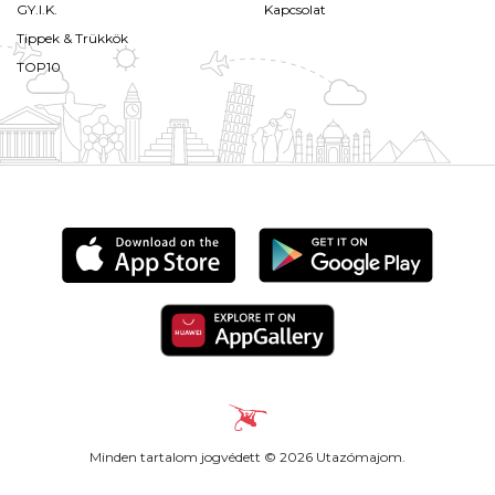
GY.I.K.
Kapcsolat
Tippek & Trükkök
TOP10
Minden tartalom jogvédett © 2026 Utazómajom.