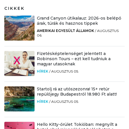
CIKKEK
Grand Canyon útikalauz: 2026-os belépő
árak, túrák és hasznos tippek
AMERIKAI EGYESÜLT ÁLLAMOK
/
AUGUSZTUS
06.
Fizetésképtelenséget jelentett a
Robinson Tours – ezt kell tudniuk a
magyar utasoknak
HÍREK
/
AUGUSZTUS 05.
Startolj rá az utószezonra! 15+ retúr
repülőjegy Budapestről 18.980 Ft alatt!
HÍREK
/
AUGUSZTUS 05.
Hello Kitty-őrület Tokióban: megnyílt a