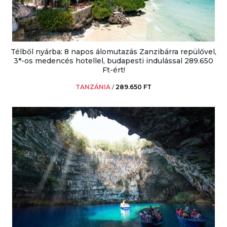
Télből nyárba: 8 napos álomutazás Zanzibárra repülővel,
3*-os medencés hotellel, budapesti indulással 289.650
Ft-ért!
TANZÁNIA
/
289.650 FT