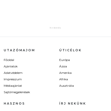
UTAZÓMAJOM
ÚTICÉLOK
Főoldal
Európa
Ajánlatok
Ázsia
Adatvédelem
Amerika
Impresszum
Afrika
Médiaajánlat
Ausztrália
Sajtómegjelenések
HASZNOS
ÍRJ NEKÜNK