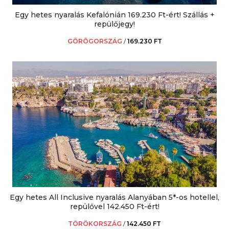
Egy hetes nyaralás Kefalónián 169.230 Ft-ért! Szállás +
repülőjegy!
GÖRÖGORSZÁG
/
169.230 FT
Egy hetes All Inclusive nyaralás Alanyában 5*-os hotellel,
repülővel 142.450 Ft-ért!
TÖRÖKORSZÁG
/
142.450 FT