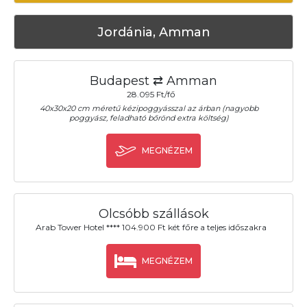
Jordánia, Amman
Budapest ⇄ Amman
28.095 Ft/fő
40x30x20 cm méretű kézipoggyásszal az árban (nagyobb
poggyász, feladható bőrönd extra költség)
MEGNÉZEM
Olcsóbb szállások
Arab Tower Hotel **** 104.900 Ft két főre a teljes időszakra
MEGNÉZEM