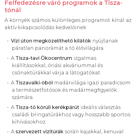
Felfedezésre váró programok a Tisza-
tónál
A környék számos különleges programot kínál az
aktív kikapcsolódás kedvelőinek:
Vízi úton megközelíthető kilátók
nyújtanak
páratlan panorámát a tó élővilágára.
A
Tisza-tavi Ökocentrum
izgalmas
kiállításokkal, óriási akváriummal és
csónaktúrákkal várja a látogatókat.
A
Tiszavalki-öböl
madárvilága igazi paradicsom
a természetfotósok és madármegfigyelők
számára.
A
Tisza-tó körüli kerékpárút
ideális választás
családi bringatúrákhoz vagy hosszabb sportos
kihívásokhoz.
A
szervezett vízitúrák
során kajakkal, kenuval