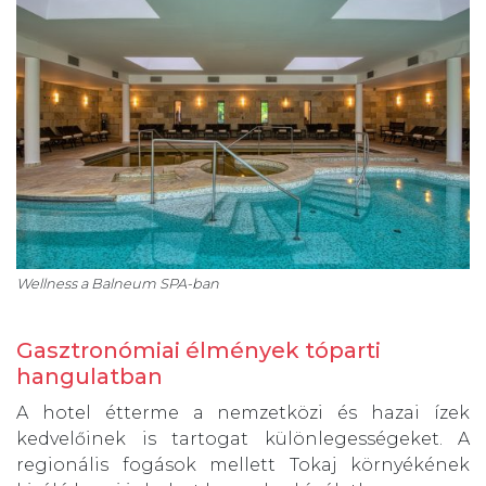
Wellness a Balneum SPA-ban
Gasztronómiai élmények tóparti
hangulatban
A hotel étterme a nemzetközi és hazai ízek
kedvelőinek is tartogat különlegességeket. A
regionális fogások mellett Tokaj környékének