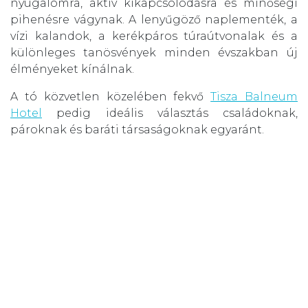
nyugalomra, aktív kikapcsolódásra és minőségi
pihenésre vágynak. A lenyűgöző naplementék, a
vízi kalandok, a kerékpáros túraútvonalak és a
különleges tanösvények minden évszakban új
élményeket kínálnak.
A tó közvetlen közelében fekvő
Tisza Balneum
Hotel
pedig ideális választás családoknak,
pároknak és baráti társaságoknak egyaránt.