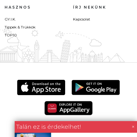
HASZNOS
ÍRJ NEKÜNK
GY.I.K.
Kapcsolat
Tippek & Trükkök
TOP10
Talán ez is érdekelhet!
×