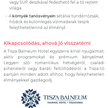
vagy SUP deszkával fedezhető fel a tó rejtett
világa.
A
környék tanösvényein
sétálva tündérrózsák,
hódok és különleges vízimadarak teszik
felejthetetlenné az élményt.
Kikapcsolódás, ahová jó visszatérni
A Tisza Balneum Hotel egyszerre kínál nyugalmat,
aktív programokat és prémium kényelmet.
Legyen szó romantikus hétvégéről, családi
pihenésről vagy baráti feltöltődésről, a Tisza-tó
partján minden adott ahhoz, hogy felejthetetlen
élményekkel gazdagodj.