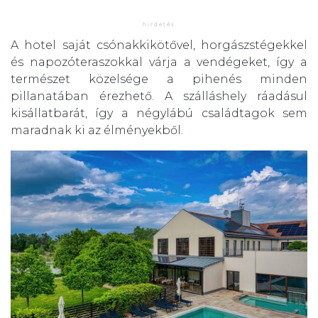
A hotel saját csónakkikötővel, horgászstégekkel
és napozóteraszokkal várja a vendégeket, így a
természet közelsége a pihenés minden
pillanatában érezhető. A szálláshely ráadásul
kisállatbarát, így a négylábú családtagok sem
maradnak ki az élményekből.