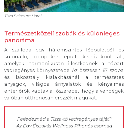
Tisza Balneum Hotel
Természetközeli szobák és különleges
panoráma
A szálloda egy háromszintes főépületből és
különálló, cölöpökre épült kisházakból áll,
amelyek harmonikusan illeszkednek a tópart
vadregényes környezetébe. Az összesen 67 szoba
és lakosztály kialakításánál a természetes
anyagok, világos árnyalatok és kényelmes
enteriőrök kapták a főszerepet, hogy a vendégek
valóban otthonosan érezzék magukat.
Felfedeznéd a Tisza-tó vadregényes táját?
Az Egy Éjszakás Wellness Pihenés csomag