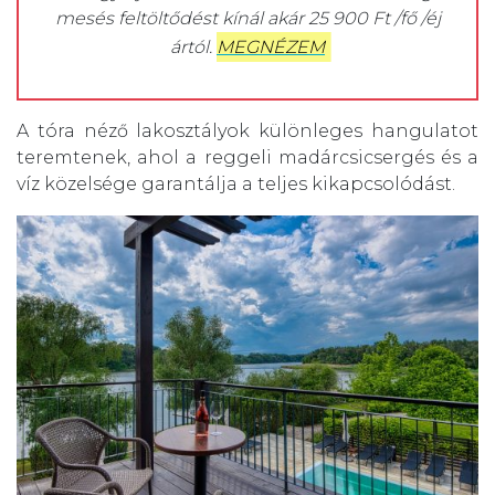
mesés feltöltődést kínál akár 25 900 Ft /fő /éj
ártól.
MEGNÉZEM
A tóra néző lakosztályok különleges hangulatot
teremtenek, ahol a reggeli madárcsicsergés és a
víz közelsége garantálja a teljes kikapcsolódást.