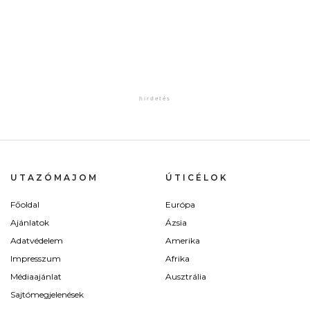
UTAZÓMAJOM
ÚTICÉLOK
Főoldal
Európa
Ajánlatok
Ázsia
Adatvédelem
Amerika
Impresszum
Afrika
Médiaajánlat
Ausztrália
Sajtómegjelenések