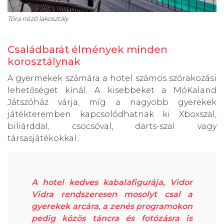
Tóra néző lakosztály
Családbarát élmények minden
korosztálynak
A gyermekek számára a hotel számos szórakozási
lehetőséget kínál. A kisebbeket a MóKaland
Játszóház várja, míg a nagyobb gyerekek
játékteremben kapcsolódhatnak ki Xboxszal,
biliárddal, csocsóval, darts-szal vagy
társasjátékokkal.
A hotel kedves kabalafigurája, Vidor
Vidra rendszeresen mosolyt csal a
gyerekek arcára, a zenés programokon
pedig közös táncra és fotózásra is