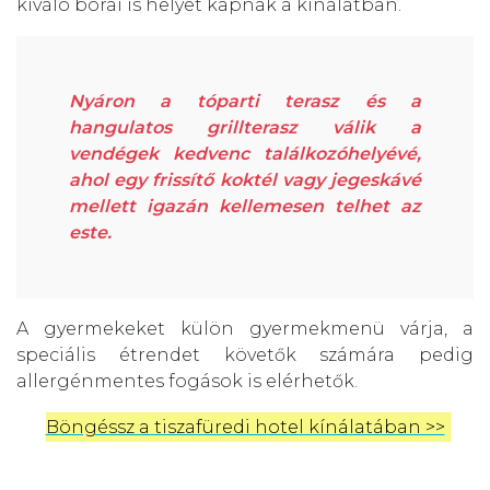
kiváló borai is helyet kapnak a kínálatban.
Nyáron a tóparti terasz és a
hangulatos grillterasz válik a
vendégek kedvenc találkozóhelyévé,
ahol egy frissítő koktél vagy jegeskávé
mellett igazán kellemesen telhet az
este.
A gyermekeket külön gyermekmenü várja, a
speciális étrendet követők számára pedig
allergénmentes fogások is elérhetők.
Böngéssz a tiszafüredi hotel kínálatában >>