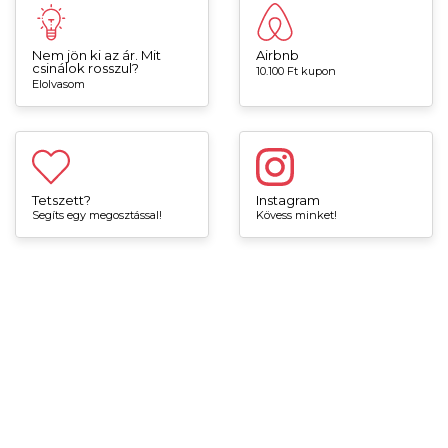
Nem jön ki az ár. Mit
Airbnb
csinálok rosszul?
10.100 Ft kupon
Elolvasom
Tetszett?
Instagram
Segíts egy megosztással!
Kövess minket!