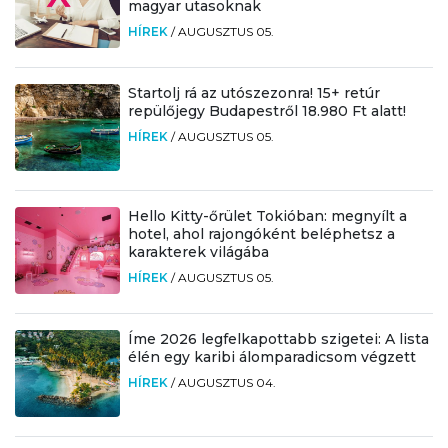
magyar utasoknak
HÍREK
/
AUGUSZTUS 05.
Startolj rá az utószezonra! 15+ retúr
repülőjegy Budapestről 18.980 Ft alatt!
HÍREK
/
AUGUSZTUS 05.
Hello Kitty-őrület Tokióban: megnyílt a
hotel, ahol rajongóként beléphetsz a
karakterek világába
HÍREK
/
AUGUSZTUS 05.
Íme 2026 legfelkapottabb szigetei: A lista
élén egy karibi álomparadicsom végzett
HÍREK
/
AUGUSZTUS 04.