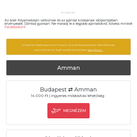
Az árak folyamatosan változnak és az ajánlat kiírásanak időpontjában
érvényesek. Döntsd gyorsan. Ne maradj le a legjobb ajánlatokról, kövess minket
Facebookon
!
Az ajánlat 1948 napja nem frissült. Az árak folyamatosan változhatnak,
ezért célszerű a legfrissebb ajánlatokat
böngészni.
Amman
Budapest ⇄ Amman
14.000 Ft | ingyenes módosítási lehetőség
MEGNÉZEM