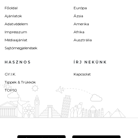
Főoldal
Európa
Ajánlatok
Ázsia
Adatvédelem
Amerika
Impresszum
Afrika
Médiaajánlat
Ausztrália
Sajtómegjelenések
HASZNOS
ÍRJ NEKÜNK
GY.I.K.
Kapcsolat
Tippek & Trükkök
TOP10