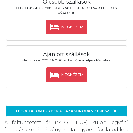
Olcsóbb szállások
pectacular Apartment Near Qasid Institute 41.500 Ft a teljes
időszakra
MEGNÉZEM
Ajánlott szállások
Toledo Hotel **** 136.000 Ft két főre a teljes időszakra
MEGNÉZEM
LEFOGLALOM EGYBEN UTAZÁSI IRODÁN KERESZTÜL
A feltüntetett ár (34.750 HUF) külön, egyéni
foglalás esetén érvényes. Ha egyben foglalod le a