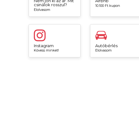
Nem jön ki az ár. Mit
Airbnb
csinálok rosszul?
10.100 Ft kupon
Elolvasom
Instagram
Autóbérlés
Kövess minket!
Elolvasom