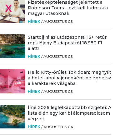
Fizetésképtelenséget jelentett a
Robinson Tours – ezt kell tudniuk a
magyar utasoknak
HÍREK
/
AUGUSZTUS 05.
Startolj rá az utószezonra! 15+ retúr
repülőjegy Budapestről 18.980 Ft
alatt!
HÍREK
/
AUGUSZTUS 05.
Hello Kitty-őrület Tokióban: megnyílt
a hotel, ahol rajongóként beléphetsz
a karakterek világába
HÍREK
/
AUGUSZTUS 05.
Íme 2026 legfelkapottabb szigetei: A
lista élén egy karibi álomparadicsom
végzett
HÍREK
/
AUGUSZTUS 04.