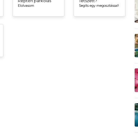
Reptéri parkolás
Tetszett?
Elolvasom
Segíts egy megosztással!