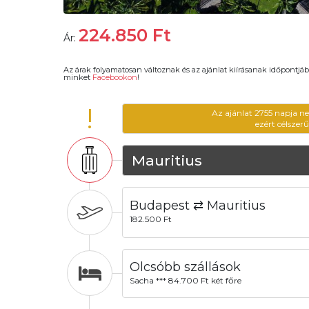
224.850
Ft
Ár:
Az árak folyamatosan változnak és az ajánlat kiírásanak időpontjáb
minket
Facebookon
!
!
Az ajánlat 2755 napja n
ezért célszer
Mauritius
Budapest ⇄ Mauritius
182.500 Ft
Olcsóbb szállások
Sacha *** 84.700 Ft két főre