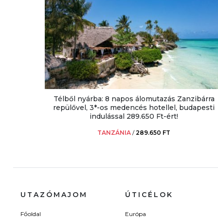
Télből nyárba: 8 napos álomutazás Zanzibárra
repülővel, 3*-os medencés hotellel, budapesti
indulással 289.650 Ft-ért!
TANZÁNIA
/
289.650 FT
UTAZÓMAJOM
ÚTICÉLOK
Főoldal
Európa