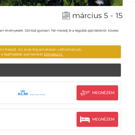
március 5 - 15
an érvényesek. Döntsd gyorsan. Ne maradj le a legjobb ajánlatokról, kövess
em frissült. Az árak folyamatosan változhatnak,
ű a legfrissebb ajánlatokat
böngészni.
MEGNÉZEM
MEGNÉZEM