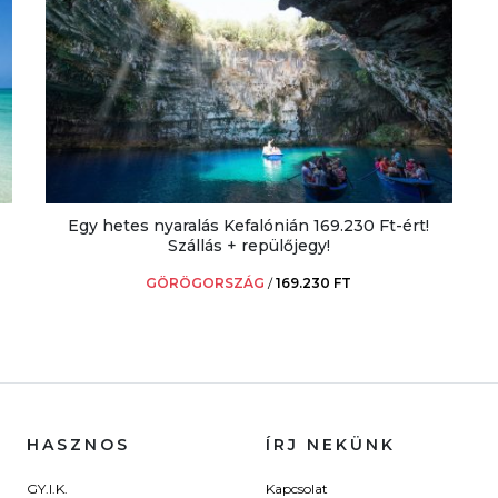
Egy hetes nyaralás Kefalónián 169.230 Ft-ért!
Szállás + repülőjegy!
GÖRÖGORSZÁG
/
169.230 FT
HASZNOS
ÍRJ NEKÜNK
GY.I.K.
Kapcsolat