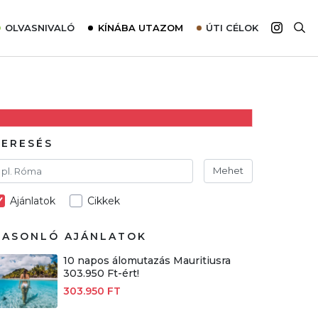
OLVASNIVALÓ
KÍNÁBA UTAZOM
ÚTI CÉLOK
Top 10 látnivalók térképpel
Európa
Tudnivalók az ajánlatok lefoglalásához
Ázsia
Tippek & Trükkök
Amerika
Utazómajom – CitySIM kártya a világutazóknak
Afrika
KERESÉS
Interjú
Ausztrália
Mehet
Élménybeszámolók
Ajánlatok
Cikkek
Szállodalátogatás
Sajtómegjelenések
HASONLÓ AJÁNLATOK
10 napos álomutazás Mauritiusra
303.950 Ft-ért!
303.950 FT