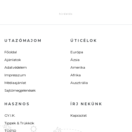
UTAZÓMAJOM
ÚTICÉLOK
Főoldal
Európa
Ajánlatok
Ázsia
Adatvédelem
Amerika
Impresszum
Afrika
Médiaajánlat
Ausztrália
Sajtómegjelenések
HASZNOS
ÍRJ NEKÜNK
GY.I.K.
Kapcsolat
Tippek & Trükkök
TOP10