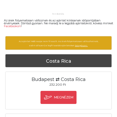
Az árak folyamatosan változnak és az ajánlat kiírásanak időpontjában
érvényesek. Döntsd gyorsan. Ne maradj le a legjobb ajánlatokról, kövess minket
Facebookon
!
Az ajánlat 1483 napja nem frissült. Az árak folyamatosan változhatnak,
ezért célszerű a legfrissebb ajánlatokat
böngészni.
Costa Rica
Budapest ⇄ Costa Rica
232.200 Ft
MEGNÉZEM