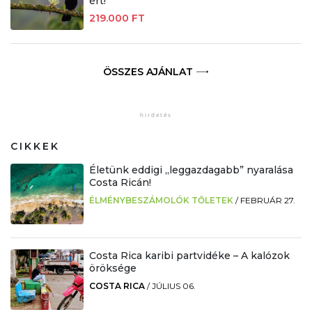
ért!
219.000 FT
ÖSSZES AJÁNLAT
CIKKEK
Életünk eddigi „leggazdagabb” nyaralása
Costa Ricán!
ÉLMÉNYBESZÁMOLÓK TŐLETEK
/
FEBRUÁR 27.
Costa Rica karibi partvidéke – A kalózok
öröksége
COSTA RICA
/
JÚLIUS 06.