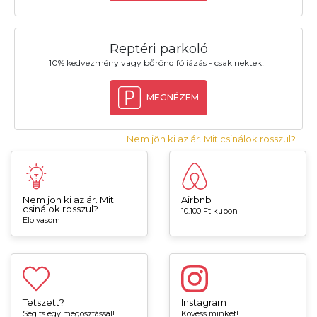
Reptéri parkoló
10% kedvezmény vagy bőrönd fóliázás - csak nektek!
MEGNÉZEM
Nem jön ki az ár. Mit csinálok rosszul?
Nem jön ki az ár. Mit
Airbnb
csinálok rosszul?
10.100 Ft kupon
Elolvasom
Tetszett?
Instagram
Segíts egy megosztással!
Kövess minket!