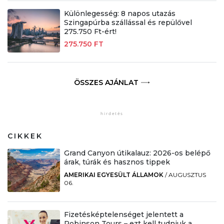
Különlegesség: 8 napos utazás
Szingapúrba szállással és repülővel
275.750 Ft-ért!
275.750 FT
ÖSSZES AJÁNLAT
CIKKEK
Grand Canyon útikalauz: 2026-os belépő
árak, túrák és hasznos tippek
AMERIKAI EGYESÜLT ÁLLAMOK
/
AUGUSZTUS
06.
Fizetésképtelenséget jelentett a
Robinson Tours – ezt kell tudniuk a