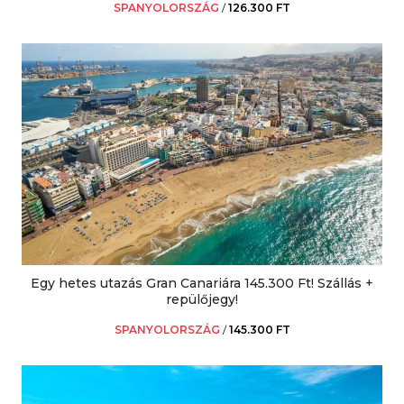
SPANYOLORSZÁG
/
126.300 FT
Egy hetes utazás Gran Canariára 145.300 Ft! Szállás +
repülőjegy!
SPANYOLORSZÁG
/
145.300 FT