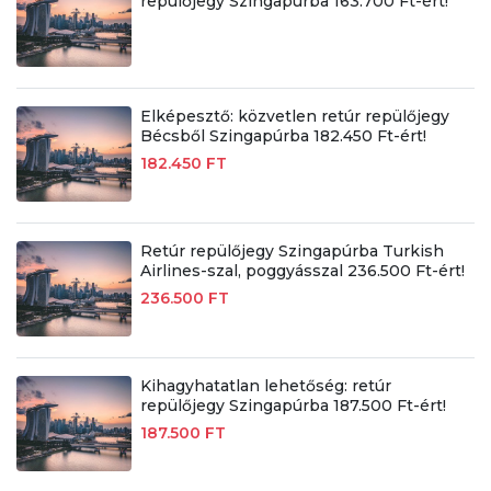
repülőjegy Szingapúrba 163.700 Ft-ért!
Elképesztő: közvetlen retúr repülőjegy
Bécsből Szingapúrba 182.450 Ft-ért!
182.450 FT
Retúr repülőjegy Szingapúrba Turkish
Airlines-szal, poggyásszal 236.500 Ft-ért!
236.500 FT
Kihagyhatatlan lehetőség: retúr
repülőjegy Szingapúrba 187.500 Ft-ért!
187.500 FT