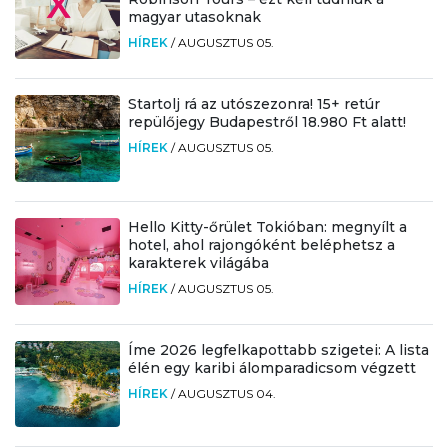
magyar utasoknak
HÍREK
/
AUGUSZTUS 05.
Startolj rá az utószezonra! 15+ retúr
repülőjegy Budapestről 18.980 Ft alatt!
HÍREK
/
AUGUSZTUS 05.
Hello Kitty-őrület Tokióban: megnyílt a
hotel, ahol rajongóként beléphetsz a
karakterek világába
HÍREK
/
AUGUSZTUS 05.
Íme 2026 legfelkapottabb szigetei: A lista
élén egy karibi álomparadicsom végzett
HÍREK
/
AUGUSZTUS 04.