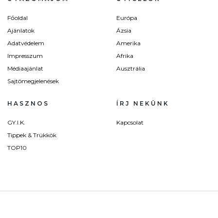
Főoldal
Európa
Ajánlatok
Ázsia
Adatvédelem
Amerika
Impresszum
Afrika
Médiaajánlat
Ausztrália
Sajtómegjelenések
HASZNOS
ÍRJ NEKÜNK
GY.I.K.
Kapcsolat
Tippek & Trükkök
TOP10