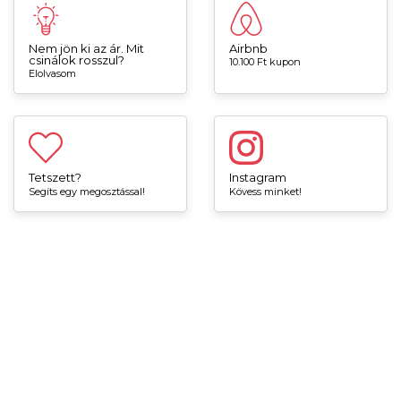
Nem jön ki az ár. Mit
Airbnb
csinálok rosszul?
10.100 Ft kupon
Elolvasom
Tetszett?
Instagram
Segíts egy megosztással!
Kövess minket!