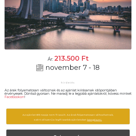
213.500
Ft
Ár:
november 7 - 18
Az árak folyamatosan változnak és az ajánlat kiírásanak időpontjában
érvényesek. Döntsd gyorsan. Ne maradj le a legjobb ajánlatokról, kövess minket
Facebookon
!
Az ajánlat 813 napja nem frissült. Az árak folyamatosan változhatnak,
ezért célszerű a legfrissebb ajánlatokat
böngészni.