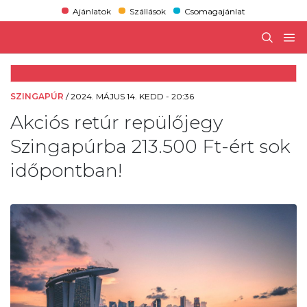
Ajánlatok
Szállások
Csomagajánlat
SZINGAPÚR
/
2024. MÁJUS 14. KEDD - 20:36
Akciós retúr repülőjegy
Szingapúrba 213.500 Ft-ért sok
időpontban!