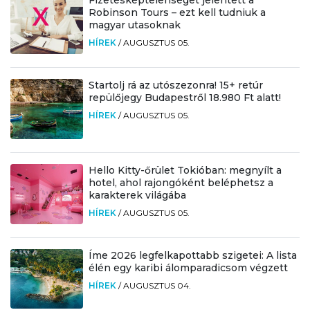
Robinson Tours – ezt kell tudniuk a
magyar utasoknak
HÍREK
/
AUGUSZTUS 05.
Startolj rá az utószezonra! 15+ retúr
repülőjegy Budapestről 18.980 Ft alatt!
HÍREK
/
AUGUSZTUS 05.
Hello Kitty-őrület Tokióban: megnyílt a
hotel, ahol rajongóként beléphetsz a
karakterek világába
HÍREK
/
AUGUSZTUS 05.
Íme 2026 legfelkapottabb szigetei: A lista
élén egy karibi álomparadicsom végzett
HÍREK
/
AUGUSZTUS 04.