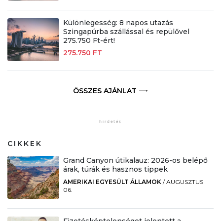
Különlegesség: 8 napos utazás
Szingapúrba szállással és repülővel
275.750 Ft-ért!
275.750 FT
ÖSSZES AJÁNLAT
CIKKEK
Grand Canyon útikalauz: 2026-os belépő
árak, túrák és hasznos tippek
AMERIKAI EGYESÜLT ÁLLAMOK
/
AUGUSZTUS
06.
Fizetésképtelenséget jelentett a