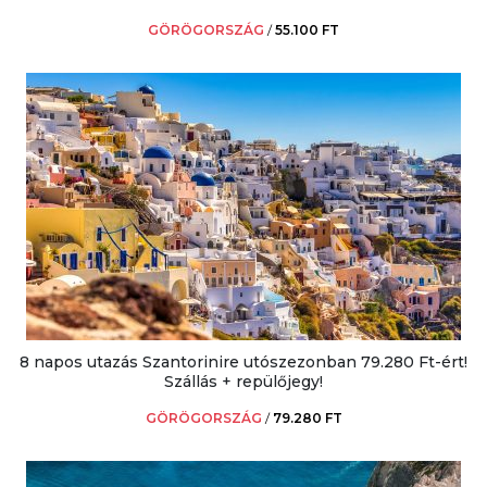
GÖRÖGORSZÁG
/
55.100 FT
8 napos utazás Szantorinire utószezonban 79.280 Ft-ért!
Szállás + repülőjegy!
GÖRÖGORSZÁG
/
79.280 FT