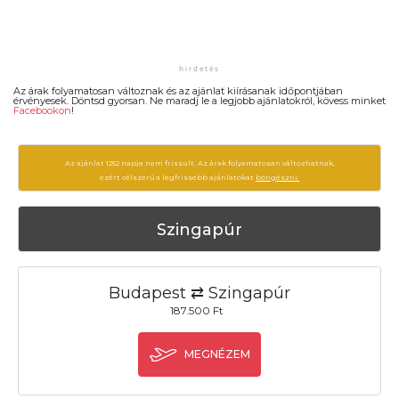
Az árak folyamatosan változnak és az ajánlat kiírásanak időpontjában
érvényesek. Döntsd gyorsan. Ne maradj le a legjobb ajánlatokról, kövess minket
Facebookon
!
Az ajánlat 1252 napja nem frissült. Az árak folyamatosan változhatnak,
ezért célszerű a legfrissebb ajánlatokat
böngészni.
Szingapúr
Budapest ⇄ Szingapúr
187.500 Ft
MEGNÉZEM