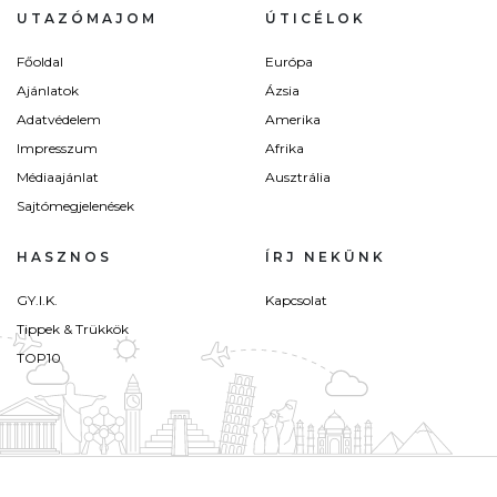
UTAZÓMAJOM
ÚTICÉLOK
Főoldal
Európa
Ajánlatok
Ázsia
Adatvédelem
Amerika
Impresszum
Afrika
Médiaajánlat
Ausztrália
Sajtómegjelenések
HASZNOS
ÍRJ NEKÜNK
GY.I.K.
Kapcsolat
Tippek & Trükkök
TOP10