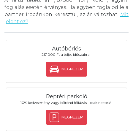
A feltüntetett ár (187.500 HUF) külön, egyéni
foglalás esetén érvényes. Ha egyben foglalod le a
partner irodánkon keresztül, az ár változhat.
Mit
jelent ez?
Autóbérlés
217.000 Ft a teljes időszakra
MEGNÉZEM
Reptéri parkoló
10% kedvezmény vagy bőrönd fóliázás - csak nektek!
MEGNÉZEM