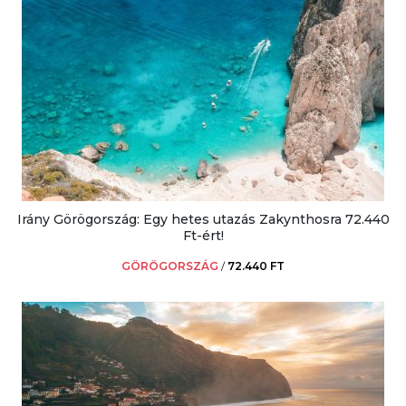
Irány Görögország: Egy hetes utazás Zakynthosra 72.440
Ft-ért!
GÖRÖGORSZÁG
/
72.440 FT