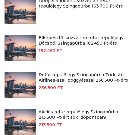
Dobj el mindent: Közvetlen retúr
repülőjegy Szingapúrba 163.700 Ft-ért!
Elképesztő: közvetlen retúr repülőjegy
Bécsből Szingapúrba 182.450 Ft-ért!
182.450 FT
Retúr repülőjegy Szingapúrba Turkish
Airlines-szal, poggyásszal 236.500 Ft-ért!
236.500 FT
Akciós retúr repülőjegy Szingapúrba
213.500 Ft-ért sok időpontban!
213.500 FT