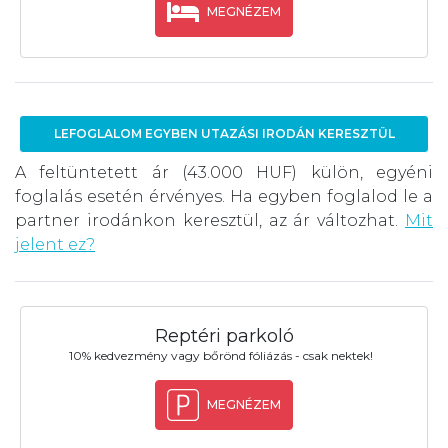
MEGNÉZEM
LEFOGLALOM EGYBEN UTAZÁSI IRODÁN KERESZTÜL
A feltüntetett ár (43.000 HUF) külön, egyéni
foglalás esetén érvényes. Ha egyben foglalod le a
partner irodánkon keresztül, az ár változhat.
Mit
jelent ez?
Reptéri parkoló
10% kedvezmény vagy bőrönd fóliázás - csak nektek!
MEGNÉZEM