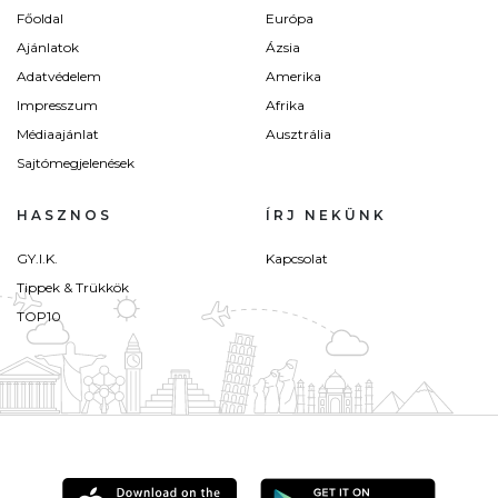
Főoldal
Európa
Ajánlatok
Ázsia
Adatvédelem
Amerika
Impresszum
Afrika
Médiaajánlat
Ausztrália
Sajtómegjelenések
HASZNOS
ÍRJ NEKÜNK
GY.I.K.
Kapcsolat
Tippek & Trükkök
TOP10