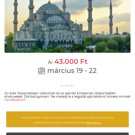
43.000
Ft
Ár:
március 19 - 22
Az árak folyamatosan változnak és az ajánlat kiírásanak időpontjában
érvényesek. Döntsd gyorsan. Ne maradj le a legjobb ajánlatokról, kövess minket
Facebookon
!
Az ajánlat 2467 napja nem frissült. Az árak folyamatosan változhatnak,
ezért célszerű a legfrissebb ajánlatokat
böngészni.