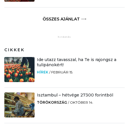
ÖSSZES AJÁNLAT
CIKKEK
Ide utazz tavasszal, ha Te is rajongsz a
tulipánokért!
HÍREK
/
FEBRUÁR 15.
Isztambul – hétvége 27300 forintból
TÖRÖKORSZÁG
/
OKTÓBER 14.