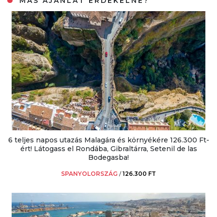
MÁS AJÁNLAT ÉRDEKELNE?
6 teljes napos utazás Malagára és környékére 126.300 Ft-
ért! Látogass el Rondába, Gibraltárra, Setenil de las
Bodegasba!
SPANYOLORSZÁG
/
126.300 FT