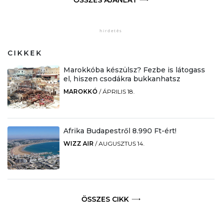
ÖSSZES AJÁNLAT
CIKKEK
Marokkóba készülsz? Fezbe is látogass
el, hiszen csodákra bukkanhatsz
MAROKKÓ
/
ÁPRILIS 18.
Afrika Budapestről 8.990 Ft-ért!
WIZZ AIR
/
AUGUSZTUS 14.
ÖSSZES CIKK