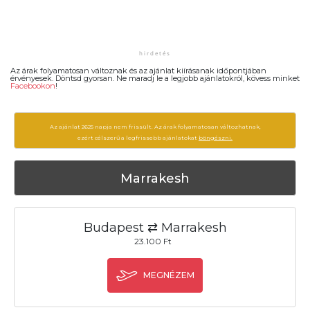
Az árak folyamatosan változnak és az ajánlat kiírásanak időpontjában
érvényesek. Döntsd gyorsan. Ne maradj le a legjobb ajánlatokról, kövess minket
Facebookon
!
Az ajánlat 2625 napja nem frissült. Az árak folyamatosan változhatnak,
ezért célszerű a legfrissebb ajánlatokat
böngészni.
Marrakesh
Budapest ⇄ Marrakesh
23.100 Ft
MEGNÉZEM