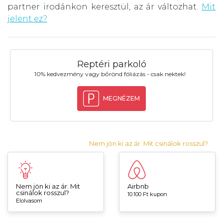
partner irodánkon keresztül, az ár változhat.
Mit
jelent ez?
Reptéri parkoló
10% kedvezmény vagy bőrönd fóliázás - csak nektek!
MEGNÉZEM
Nem jön ki az ár. Mit csinálok rosszul?
Nem jön ki az ár. Mit
Airbnb
csinálok rosszul?
10.100 Ft kupon
Elolvasom