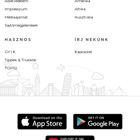
Adatvédelem
Amerika
Impresszum
Afrika
Médiaajánlat
Ausztrália
Sajtómegjelenések
HASZNOS
ÍRJ NEKÜNK
GY.I.K.
Kapcsolat
Tippek & Trükkök
TOP10