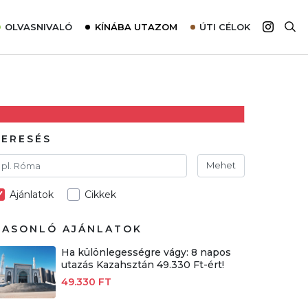
OLVASNIVALÓ
KÍNÁBA UTAZOM
ÚTI CÉLOK
Top 10 látnivalók térképpel
Európa
Tudnivalók az ajánlatok lefoglalásához
Ázsia
Tippek & Trükkök
Amerika
Utazómajom – CitySIM kártya a világutazóknak
Afrika
KERESÉS
Interjú
Ausztrália
Mehet
Élménybeszámolók
Ajánlatok
Cikkek
Szállodalátogatás
Sajtómegjelenések
HASONLÓ AJÁNLATOK
Ha különlegességre vágy: 8 napos
utazás Kazahsztán 49.330 Ft-ért!
49.330 FT