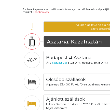
Az árak folyamatosan változnak és az ajánlat kiírásanak időpontjáb
minket
Facebookon
!
!
Az ajánlat 1392 napja n
ezért célszer
Asztana, Kazahsztán
Budapest ⇄ Asztana
Ára
tagságival
61.280 Ft, nélküle: 69.180 Ft !
Olcsóbb szállások
Alpamys 63.400 Ft két főre rugalmas lemon
Ajánlott szállások
Hilton Garden Inn Astana **** 318.380 Ft két 
teljes időszakra