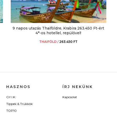
9 napos utazás Thaiföldre, Krabira 263.450 Ft-ért
4*-os hotellel, repülővel!
THAIFÖLD
/
263.450 FT
HASZNOS
ÍRJ NEKÜNK
GY.I.K.
Kapcsolat
Tippek & Trükkök
TOP10