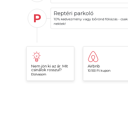
Reptéri parkoló
P
10% kedvezmény vagy bőrönd fóliázás - csak
nektek!
Nem jön ki az ár. Mit
Airbnb
csinálok rosszul?
10.100 Ft kupon
Elolvasom