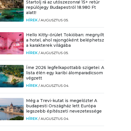
Startolj rá az utószezonra! 15+ retúr
repülőjegy Budapestről 18.980 Ft
alatt!
HÍREK
/
AUGUSZTUS 05.
Hello Kitty-őrület Tokióban: megnyílt
a hotel, ahol rajongóként beléphetsz
a karakterek világába
HÍREK
/
AUGUSZTUS 05.
Íme 2026 legfelkapottabb szigetei: A
lista élén egy karibi álomparadicsom
végzett
HÍREK
/
AUGUSZTUS 04.
Még a Trevi-kutat is megelőzte! A
budapesti Országház lett Európa
legszebb építészeti nevezetessége
HÍREK
/
AUGUSZTUS 04.