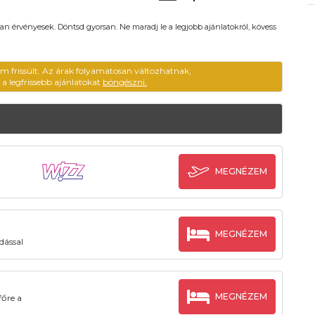
an érvényesek. Döntsd gyorsan. Ne maradj le a legjobb ajánlatokról, kövess
em frissült. Az árak folyamatosan változhatnak,
ű a legfrissebb ajánlatokat
böngészni.
MEGNÉZEM
MEGNÉZEM
dással
MEGNÉZEM
főre a