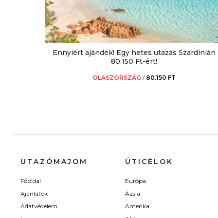
Ennyiért ajándék! Egy hetes utazás Szardínián
80.150 Ft-ért!
OLASZORSZÁG
/
80.150 FT
UTAZÓMAJOM
ÚTICÉLOK
Főoldal
Európa
Ajánlatok
Ázsia
Adatvédelem
Amerika