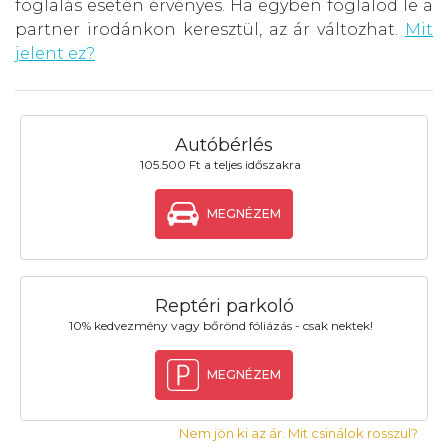
foglalás esetén érvényes. Ha egyben foglalod le a
partner irodánkon keresztül, az ár változhat.
Mit
jelent ez?
Autóbérlés
105.500 Ft a teljes időszakra
MEGNÉZEM
Reptéri parkoló
10% kedvezmény vagy bőrönd fóliázás - csak nektek!
MEGNÉZEM
Nem jön ki az ár. Mit csinálok rosszul?