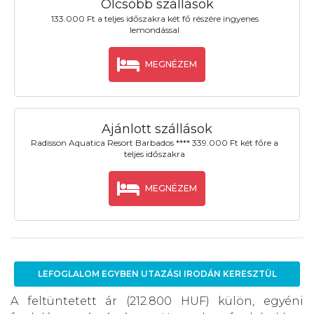
Olcsóbb szállások
133.000 Ft a teljes időszakra két fő részére ingyenes
lemondással
MEGNÉZEM
Ajánlott szállások
Radisson Aquatica Resort Barbados **** 339.000 Ft két főre a
teljes időszakra
MEGNÉZEM
LEFOGLALOM EGYBEN UTAZÁSI IRODÁN KERESZTÜL
A feltüntetett ár (212.800 HUF) külön, egyéni