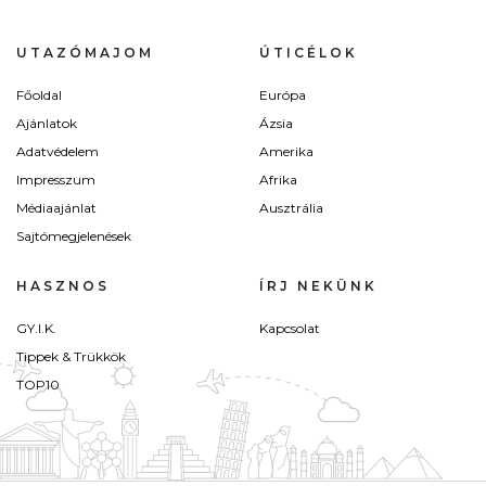
UTAZÓMAJOM
ÚTICÉLOK
Főoldal
Európa
Ajánlatok
Ázsia
Adatvédelem
Amerika
Impresszum
Afrika
Médiaajánlat
Ausztrália
Sajtómegjelenések
HASZNOS
ÍRJ NEKÜNK
GY.I.K.
Kapcsolat
Tippek & Trükkök
TOP10