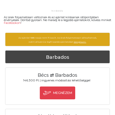
Az árak folyamatosan változnak és az ajánlat kiírásanak időpontjában
érvényesek. Döntsd gyorsan. Ne maradj le a legjobb ajánlatokról, kövess minket
Facebookon
!
Az ajánlat 1885 napja nem frissült. Az árak folyamatosan változhatnak,
ezért célszerű a legfrissebb ajánlatokat
böngészni.
Barbados
Bécs ⇄ Barbados
146.300 Ft | ingyenes módosítási lehetőséggel
MEGNÉZEM