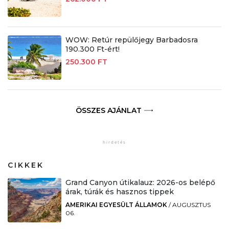
WOW: Retúr repülőjegy Barbadosra
190.300 Ft-ért!
250.300 FT
ÖSSZES AJÁNLAT
CIKKEK
Grand Canyon útikalauz: 2026-os belépő
árak, túrák és hasznos tippek
AMERIKAI EGYESÜLT ÁLLAMOK
/
AUGUSZTUS
06.