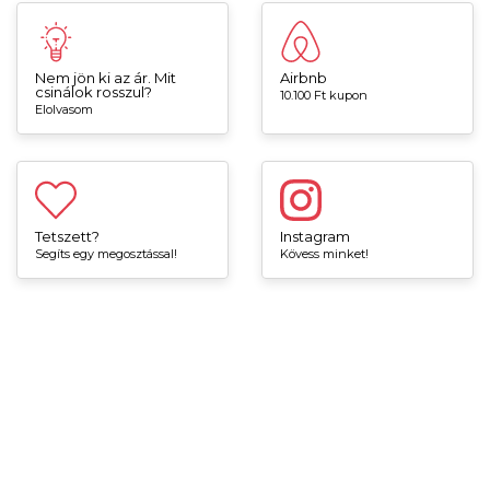
Nem jön ki az ár. Mit
Airbnb
csinálok rosszul?
10.100 Ft kupon
Elolvasom
Tetszett?
Instagram
Segíts egy megosztással!
Kövess minket!