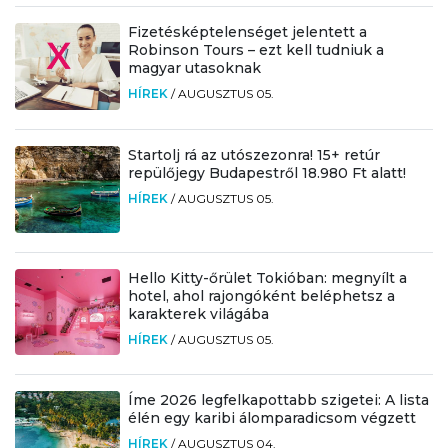
Fizetésképtelenséget jelentett a
Robinson Tours – ezt kell tudniuk a
magyar utasoknak
HÍREK
/
AUGUSZTUS 05.
Startolj rá az utószezonra! 15+ retúr
repülőjegy Budapestről 18.980 Ft alatt!
HÍREK
/
AUGUSZTUS 05.
Hello Kitty-őrület Tokióban: megnyílt a
hotel, ahol rajongóként beléphetsz a
karakterek világába
HÍREK
/
AUGUSZTUS 05.
Íme 2026 legfelkapottabb szigetei: A lista
élén egy karibi álomparadicsom végzett
HÍREK
/
AUGUSZTUS 04.