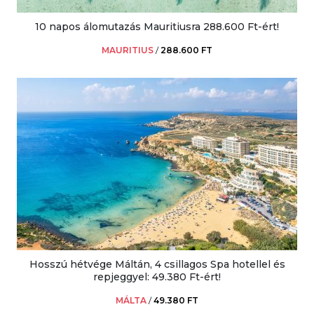
10 napos álomutazás Mauritiusra 288.600 Ft-ért!
MAURITIUS
/
288.600 FT
Hosszú hétvége Máltán, 4 csillagos Spa hotellel és
repjeggyel: 49.380 Ft-ért!
MÁLTA
/
49.380 FT