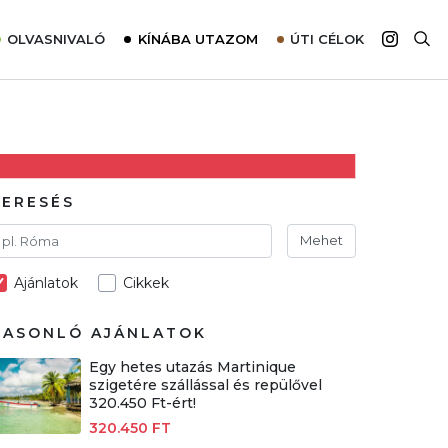
OLVASNIVALÓ
KÍNÁBA UTAZOM
ÚTI CÉLOK
Top 10 látnivalók térképpel
Európa
Tudnivalók az ajánlatok lefoglalásához
Ázsia
Tippek & Trükkök
Amerika
Utazómajom – CitySIM kártya a világutazóknak
Afrika
KERESÉS
Interjú
Ausztrália
Mehet
Élménybeszámolók
Ajánlatok
Cikkek
Szállodalátogatás
Sajtómegjelenések
HASONLÓ AJÁNLATOK
Egy hetes utazás Martinique
szigetére szállással és repülővel
320.450 Ft-ért!
320.450 FT