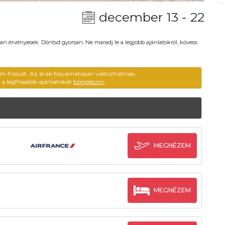
december 13 - 22
an érvényesek. Döntsd gyorsan. Ne maradj le a legjobb ajánlatokról, kövess
em frissült. Az árak folyamatosan változhatnak,
ű a legfrissebb ajánlatokat
böngészni.
MEGNÉZEM
MEGNÉZEM