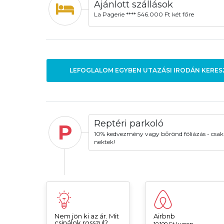
Ajánlott szállások
La Pagerie **** 546.000 Ft két főre
LEFOGLALOM EGYBEN UTAZÁSI IRODÁN KERES
Reptéri parkoló
P
10% kedvezmény vagy bőrönd fóliázás - csak
nektek!
Nem jön ki az ár. Mit
Airbnb
csinálok rosszul?