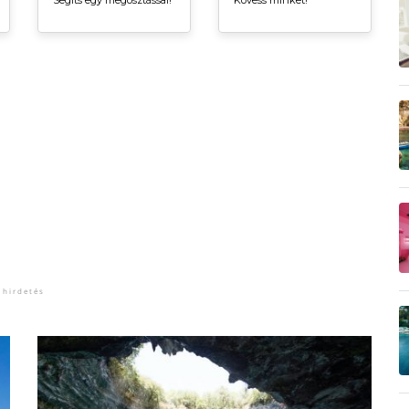
Segíts egy megosztással!
Kövess minket!