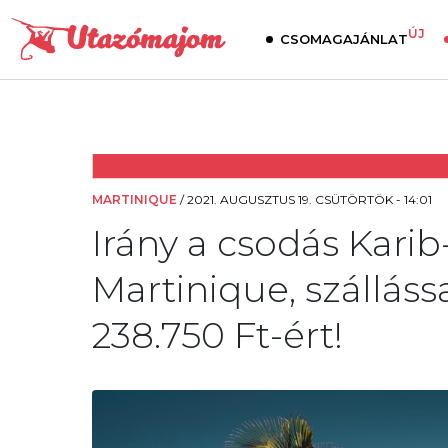
ÚJ
CSOMAGAJÁNLAT
MARTINIQUE
/
2021. AUGUSZTUS 19. CSÜTÖRTÖK - 14:01
Irány a csodás Karib
Martinique, szálláss
238.750 Ft-ért!