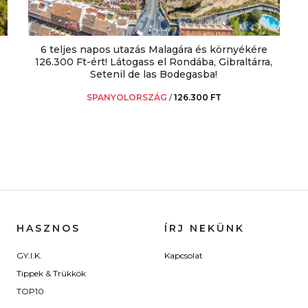
s
6 teljes napos utazás Malagára és környékére
126.300 Ft-ért! Látogass el Rondába, Gibraltárra,
Setenil de las Bodegasba!
SPANYOLORSZÁG
/
126.300 FT
HASZNOS
ÍRJ NEKÜNK
GY.I.K.
Kapcsolat
Tippek & Trükkök
TOP10