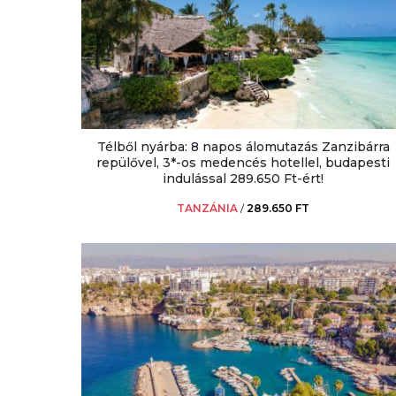
Télből nyárba: 8 napos álomutazás Zanzibárra
repülővel, 3*-os medencés hotellel, budapesti
indulással 289.650 Ft-ért!
TANZÁNIA
/
289.650 FT