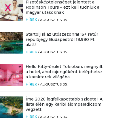
Fizetésképtelenséget jelentett a
Robinson Tours – ezt kell tudniuk a
magyar utasoknak
HÍREK
/
AUGUSZTUS 05.
Startolj rá az utószezonra! 15+ retúr
repülőjegy Budapestről 18.980 Ft
alatt!
HÍREK
/
AUGUSZTUS 05.
Hello Kitty-őrület Tokióban: megnyílt
a hotel, ahol rajongóként beléphetsz
a karakterek világába
HÍREK
/
AUGUSZTUS 05.
Íme 2026 legfelkapottabb szigetei: A
lista élén egy karibi álomparadicsom
végzett
HÍREK
/
AUGUSZTUS 04.