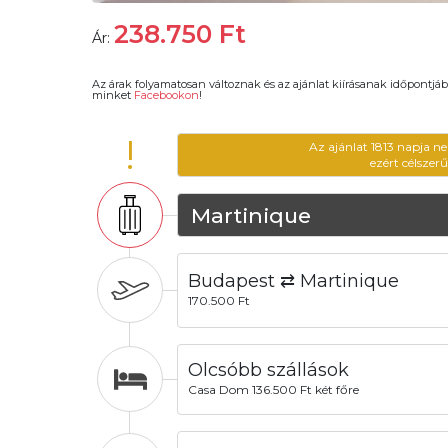
238.750
Ft
Ár:
Az árak folyamatosan változnak és az ajánlat kiírásanak időpontjáb
minket
Facebookon
!
!
Az ajánlat 1813 napja n
ezért célszer
Martinique
Budapest ⇄ Martinique
170.500 Ft
Olcsóbb szállások
Casa Dom 136.500 Ft két főre