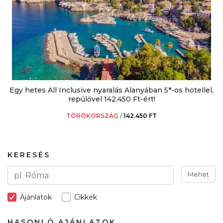
Egy hetes All Inclusive nyaralás Alanyában 5*-os hotellel,
repülővel 142.450 Ft-ért!
TÖRÖKORSZÁG
/
142.450 FT
KERESÉS
Mehet
Ajánlatok
Cikkek
HASONLÓ AJÁNLATOK