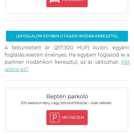
LEFOGLALOM EGYBEN UTAZÁSI IRODÁN KERESZTÜL
A feltüntetett ár (297.300 HUF) külön, egyéni
foglalás esetén érvényes. Ha egyben foglalod le a
partner irodánkon keresztül, az ár változhat.
Mit
jelent ez?
Reptéri parkoló
10% kedvezmény vagy bőrönd fóliázás - csak nektek!
MEGNÉZEM