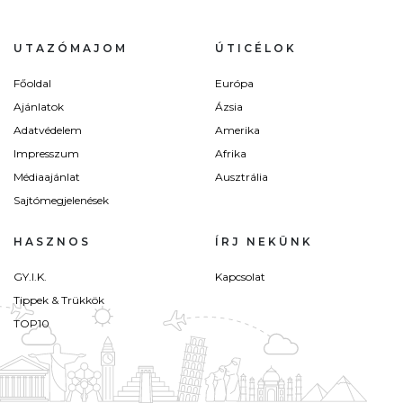
UTAZÓMAJOM
ÚTICÉLOK
Főoldal
Európa
Ajánlatok
Ázsia
Adatvédelem
Amerika
Impresszum
Afrika
Médiaajánlat
Ausztrália
Sajtómegjelenések
HASZNOS
ÍRJ NEKÜNK
GY.I.K.
Kapcsolat
Tippek & Trükkök
TOP10