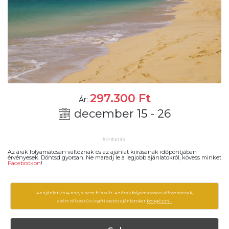
297.300
Ft
Ár:
december 15 - 26
Az árak folyamatosan változnak és az ajánlat kiírásanak időpontjában
érvényesek. Döntsd gyorsan. Ne maradj le a legjobb ajánlatokról, kövess minket
Facebookon
!
Az ajánlat 2704 napja nem frissült. Az árak folyamatosan változhatnak,
ezért célszerű a legfrissebb ajánlatokat
böngészni.