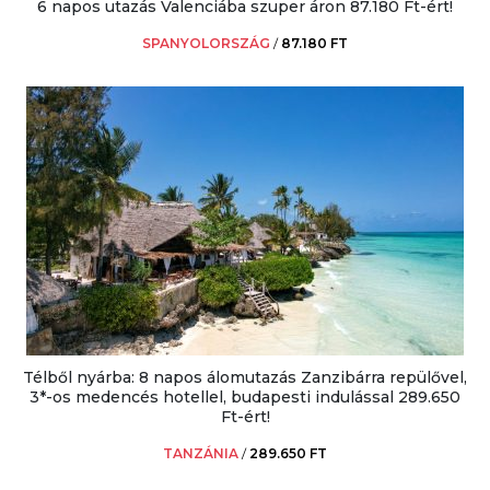
6 napos utazás Valenciába szuper áron 87.180 Ft-ért!
SPANYOLORSZÁG
/
87.180 FT
Télből nyárba: 8 napos álomutazás Zanzibárra repülővel,
3*-os medencés hotellel, budapesti indulással 289.650
Ft-ért!
TANZÁNIA
/
289.650 FT