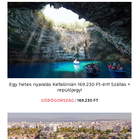
Egy hetes nyaralás Kefalónián 169.230 Ft-ért! Szállás +
repülőjegy!
GÖRÖGORSZÁG
/
169.230 FT