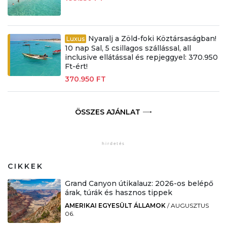
Nyaralj a Zöld-foki Köztársaságban!
Luxus
10 nap Sal, 5 csillagos szállással, all
inclusive ellátással és repjeggyel: 370.950
Ft-ért!
370.950 FT
ÖSSZES AJÁNLAT
CIKKEK
Grand Canyon útikalauz: 2026-os belépő
árak, túrák és hasznos tippek
AMERIKAI EGYESÜLT ÁLLAMOK
/
AUGUSZTUS
06.