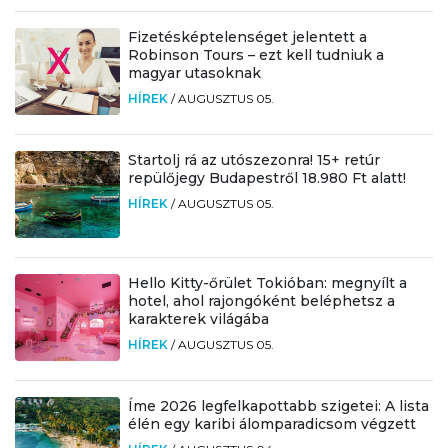
Fizetésképtelenséget jelentett a
Robinson Tours – ezt kell tudniuk a
magyar utasoknak
HÍREK
/
AUGUSZTUS 05.
Startolj rá az utószezonra! 15+ retúr
repülőjegy Budapestről 18.980 Ft alatt!
HÍREK
/
AUGUSZTUS 05.
Hello Kitty-őrület Tokióban: megnyílt a
hotel, ahol rajongóként beléphetsz a
karakterek világába
HÍREK
/
AUGUSZTUS 05.
Íme 2026 legfelkapottabb szigetei: A lista
élén egy karibi álomparadicsom végzett