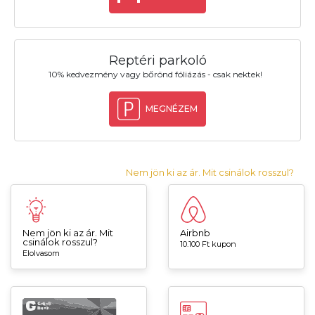
Reptéri parkoló
10% kedvezmény vagy bőrönd fóliázás - csak nektek!
MEGNÉZEM
Nem jön ki az ár. Mit csinálok rosszul?
Nem jön ki az ár. Mit
Airbnb
csinálok rosszul?
10.100 Ft kupon
Elolvasom