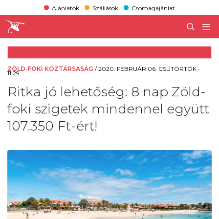
Ajánlatok
Szállások
Csomagajánlat
ZÖLD-FOKI KÖZTÁRSASÁG
/
2020. FEBRUÁR 06. CSÜTÖRTÖK -
11:29
Ritka jó lehetőség: 8 nap Zöld-
foki szigetek mindennel együtt
107.350 Ft-ért!