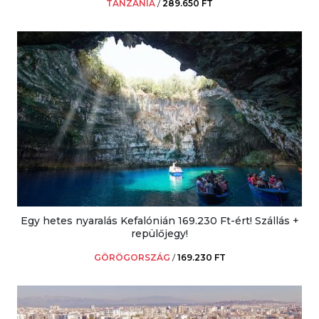
TANZÁNIA
/
289.650 FT
Egy hetes nyaralás Kefalónián 169.230 Ft-ért! Szállás +
repülőjegy!
GÖRÖGORSZÁG
/
169.230 FT