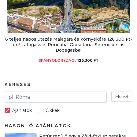
6 teljes napos utazás Malagára és környékére 126.300 Ft-
ért! Látogass el Rondába, Gibraltárra, Setenil de las
Bodegasba!
SPANYOLORSZÁG
/
126.300 FT
KERESÉS
Mehet
Ajánlatok
Cikkek
HASONLÓ AJÁNLATOK
Retúr repülőjegy a Zöld-foki szigetekre