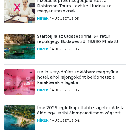
Fizetésképtelenséget jelentett a
Robinson Tours – ezt kell tudniuk a
magyar utasoknak
HÍREK
/
AUGUSZTUS 05.
Startolj rá az utószezonra! 15+ retúr
repülőjegy Budapestről 18.980 Ft alatt!
HÍREK
/
AUGUSZTUS 05.
Hello Kitty-őrület Tokióban: megnyílt a
hotel, ahol rajongóként beléphetsz a
karakterek világába
HÍREK
/
AUGUSZTUS 05.
Íme 2026 legfelkapottabb szigetei: A lista
élén egy karibi álomparadicsom végzett
HÍREK
/
AUGUSZTUS 04.