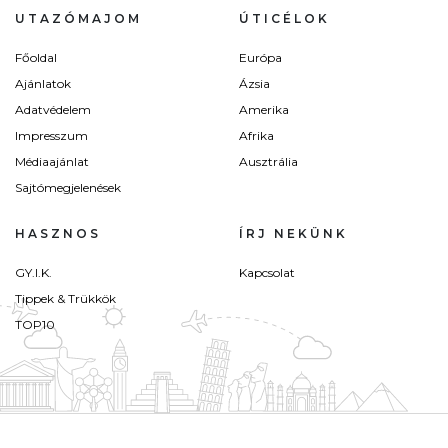
UTAZÓMAJOM
ÚTICÉLOK
Főoldal
Európa
Ajánlatok
Ázsia
Adatvédelem
Amerika
Impresszum
Afrika
Médiaajánlat
Ausztrália
Sajtómegjelenések
HASZNOS
ÍRJ NEKÜNK
GY.I.K.
Kapcsolat
Tippek & Trükkök
TOP10