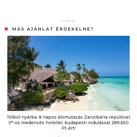
MÁS AJÁNLAT ÉRDEKELNE?
Télből nyárba: 8 napos álomutazás Zanzibárra repülővel,
3*-os medencés hotellel, budapesti indulással 289.650
Ft-ért!