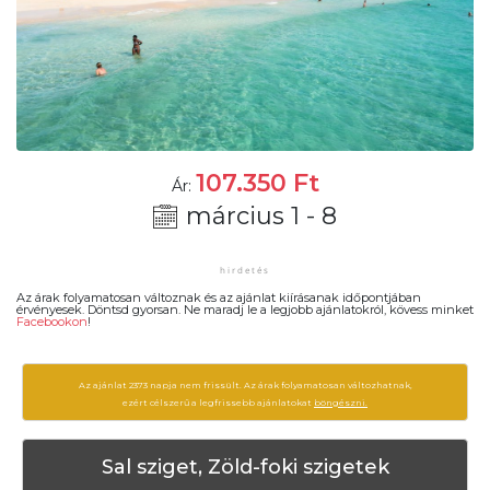
107.350
Ft
Ár:
március 1 - 8
Az árak folyamatosan változnak és az ajánlat kiírásanak időpontjában
érvényesek. Döntsd gyorsan. Ne maradj le a legjobb ajánlatokról, kövess minket
Facebookon
!
Az ajánlat 2373 napja nem frissült. Az árak folyamatosan változhatnak,
ezért célszerű a legfrissebb ajánlatokat
böngészni.
Sal sziget, Zöld-foki szigetek