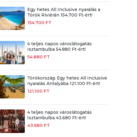
Egy hetes All Inclusive nyaralás a
Török Riviérán 154.700 Ft-ért!
154.700 FT
4 teljes napos városlátogatás
Isztambulba 54.880 Ft-ért!
54.880 FT
Törökország: Egy hetes All Inclusive
nyaralás Antalyába 121.100 Ft-ért!
121.100 FT
4 teljes napos városlátogatás
Isztambulba 43.680 Ft-ért!
43.680 FT