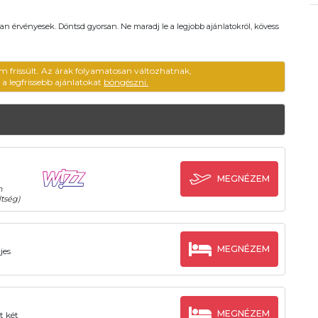
an érvényesek. Döntsd gyorsan. Ne maradj le a legjobb ajánlatokról, kövess
m frissült. Az árak folyamatosan változhatnak,
ű a legfrissebb ajánlatokat
böngészni.
MEGNÉZEM
n
tség)
MEGNÉZEM
jes
MEGNÉZEM
t két