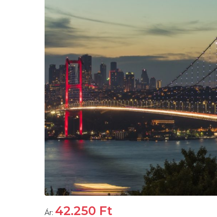
42.250
Ft
Ár: