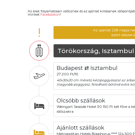
Az árak folyamatosan változnak és az ajánlat kiírásanak időpontjáb
minket
Facebookon
!
!
Az ajánlat 228 napja ne
ezért célszer
Törökország, Isztambul
Budapest ⇄ Isztambul
27.200 Ft/fő
40x30x20 cm méretű kézipoggyásszal az árba
(nagyobb poggyász, feladható bőrönd extra köl
Olcsóbb szállások
Weingart Seaside Hotel 30.150 Ft két főre a tel
időszakra
Ajánlott szállások
Metropolitan Hotels Bosphorus **** 124.500 F