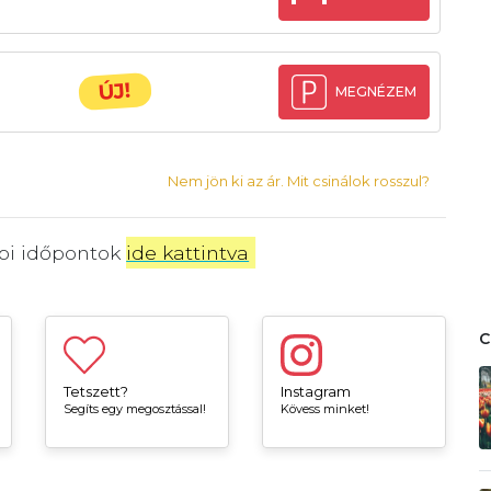
ÚJ!
MEGNÉZEM
Nem jön ki az ár. Mit csinálok rosszul?
bbi időpontok
ide kattintva
.
Tetszett?
Instagram
Segíts egy megosztással!
Kövess minket!