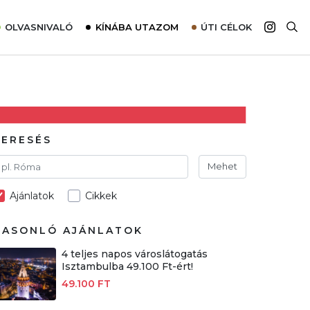
OLVASNIVALÓ
KÍNÁBA UTAZOM
ÚTI CÉLOK
Top 10 látnivalók térképpel
Európa
Tudnivalók az ajánlatok lefoglalásához
Ázsia
Tippek & Trükkök
Amerika
Utazómajom – CitySIM kártya a világutazóknak
Afrika
KERESÉS
Interjú
Ausztrália
Mehet
Élménybeszámolók
Ajánlatok
Cikkek
Szállodalátogatás
Sajtómegjelenések
HASONLÓ AJÁNLATOK
4 teljes napos városlátogatás
Isztambulba 49.100 Ft-ért!
49.100 FT