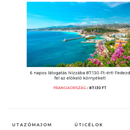
6 napos látogatás Nizzába 87.130 Ft-ért! Fedezd
fel az előkelő környéket!
FRANCIAORSZÁG
/
87.130 FT
UTAZÓMAJOM
ÚTICÉLOK