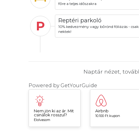
főre a teljes időszakra
Reptéri parkoló
P
10% kedvezmény vagy bőrönd fóliázás - csak
nektek!
Naptár nézet, tová
Powered by
GetYourGuide
Nem jön ki az ár. Mit
Airbnb
csinálok rosszul?
10.100 Ft kupon
Elolvasom