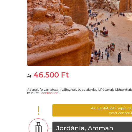
46.500
Ft
Ár:
Az árak folyamatosan változnak és az ajánlat kiírásanak időpontjáb
minket
Facebookon
!
!
Az ajánlat 228 napja ne
ezért célszer
Jordánia, Amman