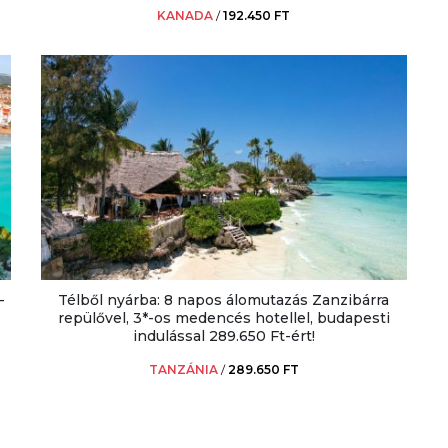
KANADA
/
192.450 FT
-
Télből nyárba: 8 napos álomutazás Zanzibárra
repülővel, 3*-os medencés hotellel, budapesti
indulással 289.650 Ft-ért!
TANZÁNIA
/
289.650 FT