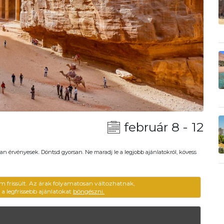
február 8 - 12
an érvényesek. Döntsd gyorsan. Ne maradj le a legjobb ajánlatokról, kövess
m frissült. Az árak folyamatosan változhatnak,
ű a legfrissebb ajánlatokat
böngészni.