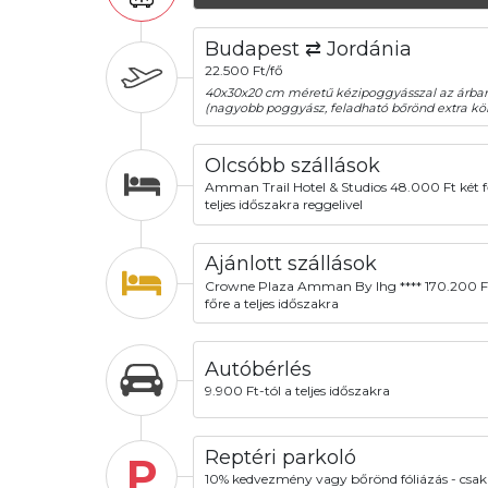
Budapest ⇄ Jordánia
22.500 Ft/fő
40x30x20 cm méretű kézipoggyásszal az árba
(nagyobb poggyász, feladható bőrönd extra köl
Olcsóbb szállások
Amman Trail Hotel & Studios 48.000 Ft két f
teljes időszakra reggelivel
Ajánlott szállások
Crowne Plaza Amman By Ihg **** 170.200 F
főre a teljes időszakra
Autóbérlés
9.900 Ft-tól a teljes időszakra
Reptéri parkoló
P
10% kedvezmény vagy bőrönd fóliázás - csak