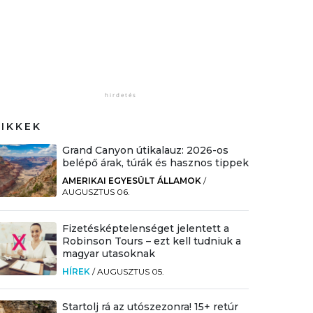
CIKKEK
Grand Canyon útikalauz: 2026-os
belépő árak, túrák és hasznos tippek
AMERIKAI EGYESÜLT ÁLLAMOK
/
AUGUSZTUS 06.
Fizetésképtelenséget jelentett a
Robinson Tours – ezt kell tudniuk a
magyar utasoknak
HÍREK
/
AUGUSZTUS 05.
Startolj rá az utószezonra! 15+ retúr