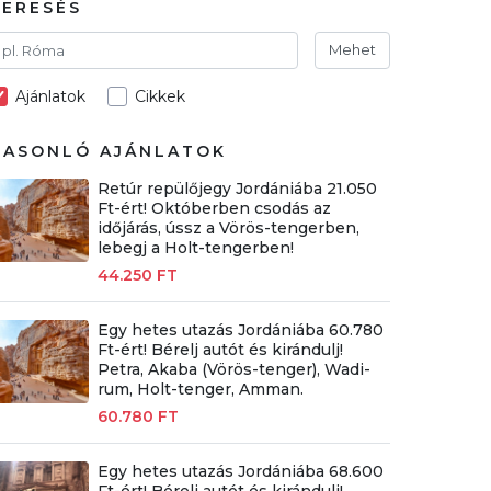
KERESÉS
Mehet
Ajánlatok
Cikkek
HASONLÓ AJÁNLATOK
Retúr repülőjegy Jordániába 21.050
Ft-ért! Októberben csodás az
időjárás, ússz a Vörös-tengerben,
lebegj a Holt-tengerben!
44.250 FT
Egy hetes utazás Jordániába 60.780
Ft-ért! Bérelj autót és kirándulj!
Petra, Akaba (Vörös-tenger), Wadi-
rum, Holt-tenger, Amman.
60.780 FT
Egy hetes utazás Jordániába 68.600
Ft-ért! Bérelj autót és kirándulj!