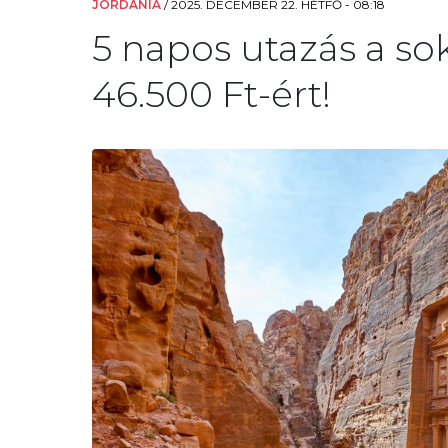
JORDÁNIA
/
2025. DECEMBER 22. HÉTFŐ - 08:18
5 napos utazás a so
46.500 Ft-ért!