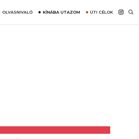
OLVASNIVALÓ
KÍNÁBA UTAZOM
ÚTI CÉLOK
Top 10 látnivalók térképpel
Európa
Tudnivalók az ajánlatok lefoglalásához
Ázsia
Tippek & Trükkök
Amerika
Utazómajom – CitySIM kártya a világutazóknak
Afrika
Interjú
Ausztrália
Élménybeszámolók
Szállodalátogatás
Sajtómegjelenések