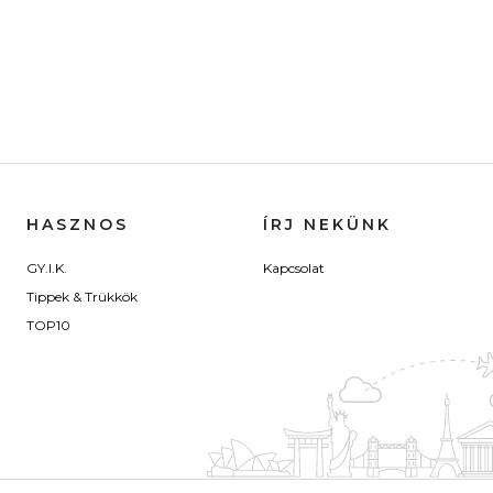
HASZNOS
ÍRJ NEKÜNK
GY.I.K.
Kapcsolat
Tippek & Trükkök
TOP10