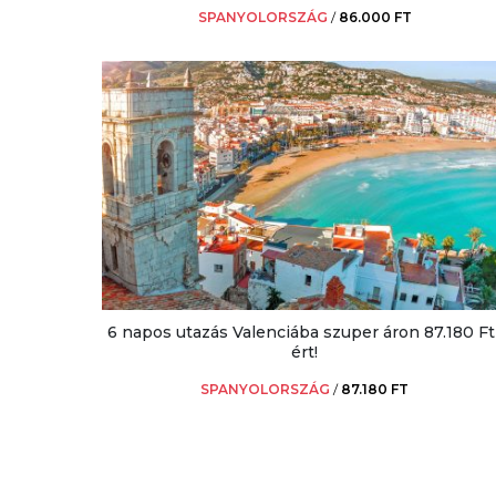
SPANYOLORSZÁG
/
86.000 FT
6 napos utazás Valenciába szuper áron 87.180 Ft
ért!
SPANYOLORSZÁG
/
87.180 FT