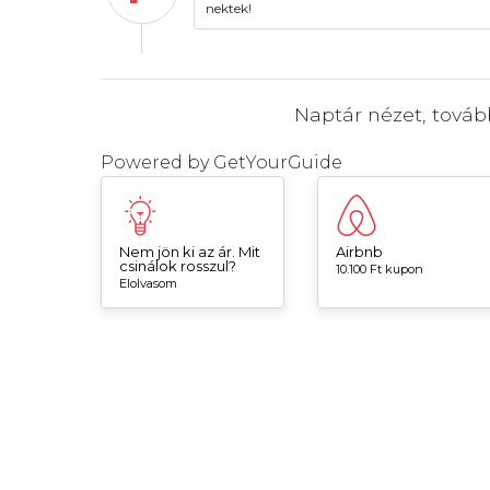
nektek!
Naptár nézet, tová
Powered by
GetYourGuide
Nem jön ki az ár. Mit
Airbnb
csinálok rosszul?
10.100 Ft kupon
Elolvasom