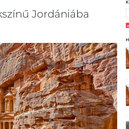
kszínű Jordániába