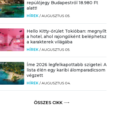
repülőjegy Budapestről 18.980 Ft
alatt!
HÍREK
/
AUGUSZTUS 05.
Hello Kitty-őrület Tokióban: megnyílt
a hotel, ahol rajongóként beléphetsz
a karakterek világába
HÍREK
/
AUGUSZTUS 05.
Íme 2026 legfelkapottabb szigetei: A
lista élén egy karibi álomparadicsom
végzett
HÍREK
/
AUGUSZTUS 04.
ÖSSZES CIKK