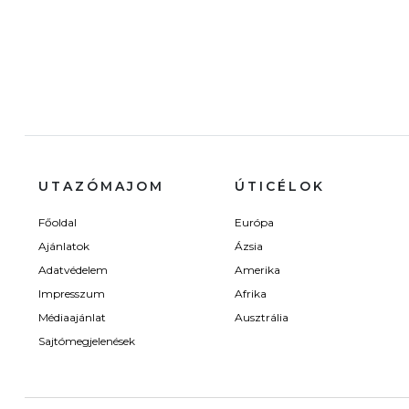
UTAZÓMAJOM
ÚTICÉLOK
Főoldal
Európa
Ajánlatok
Ázsia
Adatvédelem
Amerika
Impresszum
Afrika
Médiaajánlat
Ausztrália
Sajtómegjelenések