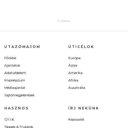
UTAZÓMAJOM
ÚTICÉLOK
Főoldal
Európa
Ajánlatok
Ázsia
Adatvédelem
Amerika
Impresszum
Afrika
Médiaajánlat
Ausztrália
Sajtómegjelenések
HASZNOS
ÍRJ NEKÜNK
GY.I.K.
Kapcsolat
Tippek & Trükkök