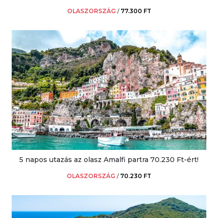
OLASZORSZÁG
/
77.300 FT
5 napos utazás az olasz Amalfi partra 70.230 Ft-ért!
OLASZORSZÁG
/
70.230 FT