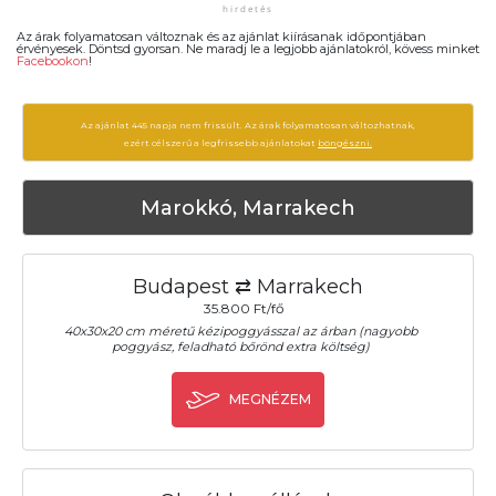
Az árak folyamatosan változnak és az ajánlat kiírásanak időpontjában
érvényesek. Döntsd gyorsan. Ne maradj le a legjobb ajánlatokról, kövess minket
Facebookon
!
Az ajánlat 445 napja nem frissült. Az árak folyamatosan változhatnak,
ezért célszerű a legfrissebb ajánlatokat
böngészni.
Marokkó, Marrakech
Budapest ⇄ Marrakech
35.800 Ft/fő
40x30x20 cm méretű kézipoggyásszal az árban (nagyobb
poggyász, feladható bőrönd extra költség)
MEGNÉZEM