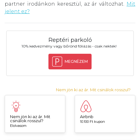
partner irodánkon keresztül, az ár változhat.
Mit
jelent ez?
Reptéri parkoló
10% kedvezmény vagy bőrönd fóliázás - csak nektek!
MEGNÉZEM
Nem jön ki az ár. Mit csinálok rosszul?
Nem jön ki az ár. Mit
Airbnb
csinálok rosszul?
10.100 Ft kupon
Elolvasom