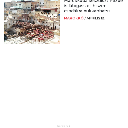
Marokkóba készülsz? Fezbe
is látogass el, hiszen
csodákra bukkanhatsz
MAROKKÓ
/
ÁPRILIS 18.