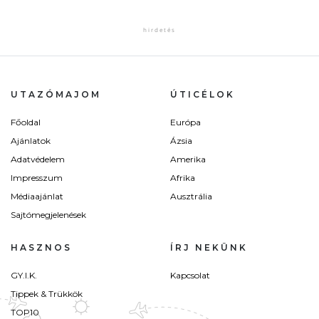
UTAZÓMAJOM
ÚTICÉLOK
Főoldal
Európa
Ajánlatok
Ázsia
Adatvédelem
Amerika
Impresszum
Afrika
Médiaajánlat
Ausztrália
Sajtómegjelenések
HASZNOS
ÍRJ NEKÜNK
GY.I.K.
Kapcsolat
Tippek & Trükkök
TOP10