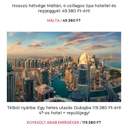
Hosszú hétvége Máltán, 4 csillagos Spa hotellel és
repjeggyel: 49.380 Ft-ért!
MÁLTA
/
49.380 FT
Télből nyárba: Egy hetes utazás Dubajba 119.380 Ft-ért!
4*-os hotel + repülőjegy!
EGYESÜLT ARAB EMÍRSÉGEK
/
119.380 FT