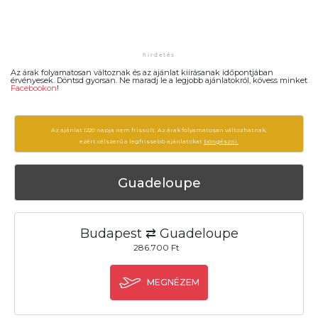
Az árak folyamatosan változnak és az ajánlat kiírásanak időpontjában
érvényesek. Döntsd gyorsan. Ne maradj le a legjobb ajánlatokról, kövess minket
Facebookon
!
Az ajánlat 1220 napja nem frissült. Az árak folyamatosan változhatnak,
ezért célszerű a legfrissebb ajánlatokat
böngészni.
Guadeloupe
Budapest ⇄ Guadeloupe
286.700 Ft
MEGNÉZEM