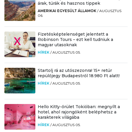
árak, túrák és hasznos tippek
AMERIKAI EGYESÜLT ÁLLAMOK
/
AUGUSZTUS
06.
Fizetésképtelenséget jelentett a
Robinson Tours – ezt kell tudniuk a
magyar utasoknak
HÍREK
/
AUGUSZTUS 05.
Startolj rá az utószezonra! 15+ retúr
repülőjegy Budapestről 18.980 Ft alatt!
HÍREK
/
AUGUSZTUS 05.
Hello Kitty-őrület Tokióban: megnyílt a
hotel, ahol rajongóként beléphetsz a
karakterek világába
HÍREK
/
AUGUSZTUS 05.