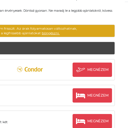
an érvényesek. Döntsd gyorsan. Ne maradj le a legjobb ajánlatokról, kövess
m frissült. Az árak folyamatosan változhatnak,
ű a legfrissebb ajánlatokat
böngészni.
MEGNÉZEM
MEGNÉZEM
MEGNÉZEM
t két