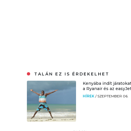
TALÁN EZ IS ÉRDEKELHET
Kenyába indít járatoka
a Ryanair és az easyJe
HÍREK
/
SZEPTEMBER 06.