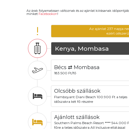
Az árak folyamatosan változnak és az ajánlat kiírásanak időpontjáb
minket
Facebookon
!
!
Az ajánlat 237 napja ne
ezért célszer
Kenya, Mombasa
Bécs ⇄ Mombasa
183.500 Ft/fő
Olcsóbb szállások
Flamboyant Diani Beach 100.900 Ft a teljes
időszakra két fő részére
Ajánlott szállások
Southern Palms Beach Resort **** 544.000 F
főre a teljes időszakra All Inclusive ellátással