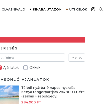
OLVASNIVALÓ
KÍNÁBA UTAZOM
ÚTI CÉLOK
Top 10 látnivalók térképpel
Európa
Tudnivalók az ajánlatok lefoglalásához
Ázsia
Tippek & Trükkök
Amerika
Utazómajom – CitySIM kártya a világutazóknak
Afrika
KERESÉS
Interjú
Ausztrália
Mehet
Élménybeszámolók
Ajánlatok
Cikkek
Szállodalátogatás
Sajtómegjelenések
HASONLÓ AJÁNLATOK
Télből nyárba: 9 napos nyaralás
Kenya tengerpartjára 284.900 Ft-ért!
(szállás + repülőjegy)
284.900 FT