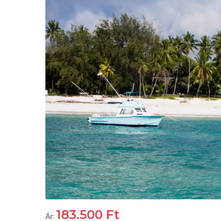
183.500
Ft
Ár: