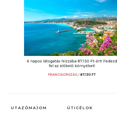
6 napos látogatás Nizzába 87.130 Ft-ért! Fedezd
fel az előkelő környéket!
FRANCIAORSZÁG
/
87.130 FT
UTAZÓMAJOM
ÚTICÉLOK