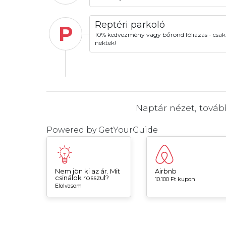
Reptéri parkoló
P
10% kedvezmény vagy bőrönd fóliázás - csak
nektek!
Naptár nézet, tová
Powered by
GetYourGuide
Nem jön ki az ár. Mit
Airbnb
csinálok rosszul?
10.100 Ft kupon
Elolvasom