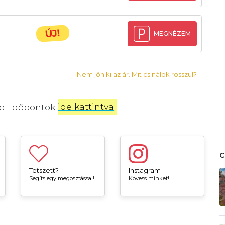
ÚJ!
MEGNÉZEM
Nem jön ki az ár. Mit csinálok rosszul?
bbi időpontok
ide kattintva
.
Tetszett?
Instagram
Segíts egy megosztással!
Kövess minket!