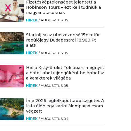
Fizetésképtelenséget jelentett a
Robinson Tours – ezt kell tudniuk a
magyar utasoknak
HÍREK
/
AUGUSZTUS 05.
Startolj rá az utószezonra! 15+ retúr
repülőjegy Budapestről 18.980 Ft
alatt!
HÍREK
/
AUGUSZTUS 05.
Hello Kitty-őrület Tokióban: megnyílt
a hotel, ahol rajongóként beléphetsz
a karakterek világába
HÍREK
/
AUGUSZTUS 05.
Íme 2026 legfelkapottabb szigetei: A
lista élén egy karibi álomparadicsom
végzett
HÍREK
/
AUGUSZTUS 04.