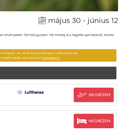
május 30 - június 12
an érvényesek. Döntsd gyorsan. Ne maradj le a legjobb ajánlatokról, kövess
m frissült. Az árak folyamatosan változhatnak,
ű a legfrissebb ajánlatokat
böngészni.
MEGNÉZEM
MEGNÉZEM