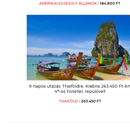
AMERIKAI EGYESÜLT ÁLLAMOK
/
184.800 FT
9 napos utazás Thaiföldre, Krabira 263.450 Ft-ér
4*-os hotellel, repülővel!
THAIFÖLD
/
263.450 FT