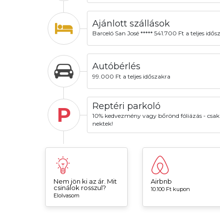
Ajánlott szállások
Barceló San José ***** 541.700 Ft a teljes idős
Autóbérlés
99.000 Ft a teljes időszakra
Reptéri parkoló
P
10% kedvezmény vagy bőrönd fóliázás - csak
nektek!
Nem jön ki az ár. Mit
Airbnb
csinálok rosszul?
10.100 Ft kupon
Elolvasom