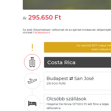
295.650
Ft
Ár:
Az árak folyamatosan változnak és az ajánlat kiírásanak időpontjáb
minket
Facebookon
!
!
Az ajánlat 827 napja ne
ezért célszer
Costa Rica
Budapest ⇄ San José
231.900 Ft/fő
Olcsóbb szállások
Hospital De Ninos 127.500 Ft két főre a teljes
időszakra