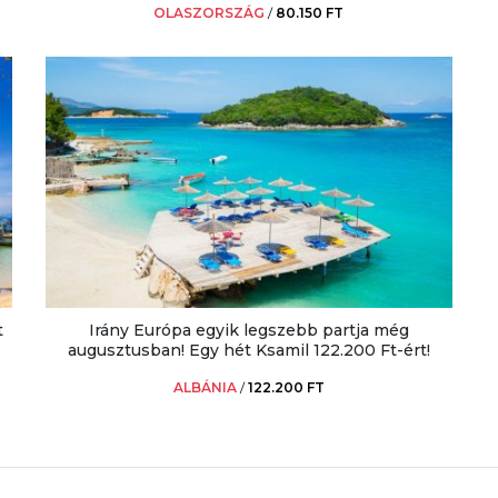
OLASZORSZÁG
/
80.150 FT
t
Irány Európa egyik legszebb partja még
augusztusban! Egy hét Ksamil 122.200 Ft-ért!
ALBÁNIA
/
122.200 FT