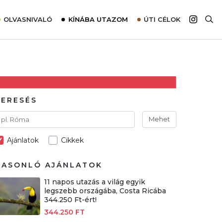
OLVASNIVALÓ
KÍNÁBA UTAZOM
ÚTI CÉLOK
Top 10 látnivalók térképpel
Európa
Tudnivalók az ajánlatok lefoglalásához
Ázsia
Tippek & Trükkök
Amerika
Utazómajom – CitySIM kártya a világutazóknak
Afrika
KERESÉS
Interjú
Ausztrália
Mehet
Élménybeszámolók
Ajánlatok
Cikkek
Szállodalátogatás
Sajtómegjelenések
HASONLÓ AJÁNLATOK
11 napos utazás a világ egyik
legszebb országába, Costa Ricába
344.250 Ft-ért!
344.250 FT