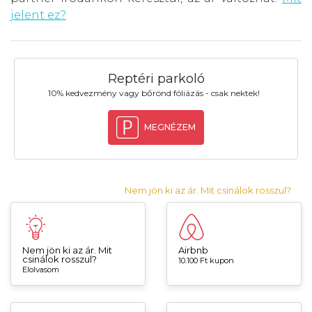
jelent ez?
Reptéri parkoló
10% kedvezmény vagy bőrönd fóliázás - csak nektek!
MEGNÉZEM
Nem jön ki az ár. Mit csinálok rosszul?
Nem jön ki az ár. Mit
Airbnb
csinálok rosszul?
10.100 Ft kupon
Elolvasom