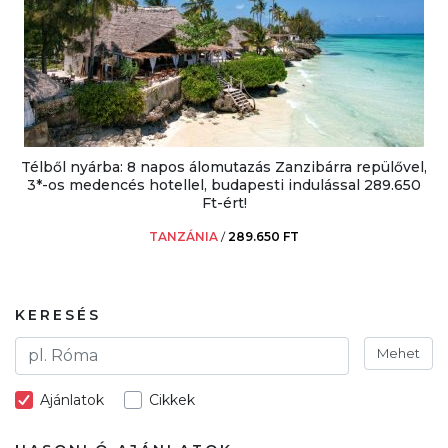
Télből nyárba: 8 napos álomutazás Zanzibárra repülővel,
3*-os medencés hotellel, budapesti indulással 289.650
Ft-ért!
TANZÁNIA
/
289.650 FT
KERESÉS
Mehet
Ajánlatok
Cikkek