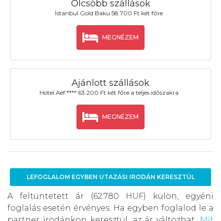
Olcsóbb szállások
İstanbul Gold Baku 58.700 Ft két főre
MEGNÉZEM
Ajánlott szállások
Hotel Aef **** 63.200 Ft két főre a teljes időszakra
MEGNÉZEM
LEFOGLALOM EGYBEN UTAZÁSI IRODÁN KERESZTÜL
A feltüntetett ár (62.780 HUF) külön, egyéni
foglalás esetén érvényes. Ha egyben foglalod le a
partner irodánkon keresztül, az ár változhat.
Mit