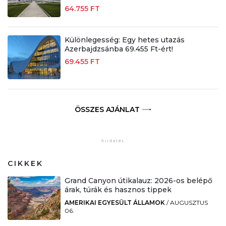
64.755 FT
Különlegesség: Egy hetes utazás
Azerbajdzsánba 69.455 Ft-ért!
69.455 FT
ÖSSZES AJÁNLAT
CIKKEK
Grand Canyon útikalauz: 2026-os belépő
árak, túrák és hasznos tippek
AMERIKAI EGYESÜLT ÁLLAMOK
/
AUGUSZTUS
06.