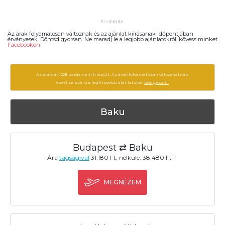
Az árak folyamatosan változnak és az ajánlat kiírásanak időpontjában
érvényesek. Döntsd gyorsan. Ne maradj le a legjobb ajánlatokról, kövess minket
Facebookon
!
Az ajánlat 1228 napja nem frissült. Az árak folyamatosan változhatnak,
ezért célszerű a legfrissebb ajánlatokat
böngészni.
Baku
Budapest ⇄ Baku
Ára
tagságival
31.180 Ft, nélküle: 38.480 Ft !
MEGNÉZEM