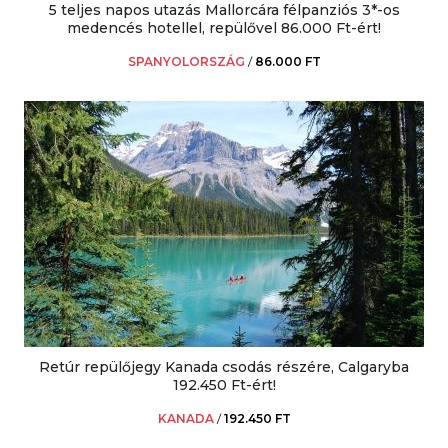
5 teljes napos utazás Mallorcára félpanziós 3*-os
medencés hotellel, repülővel 86.000 Ft-ért!
SPANYOLORSZÁG
/
86.000 FT
Retúr repülőjegy Kanada csodás részére, Calgaryba
192.450 Ft-ért!
KANADA
/
192.450 FT