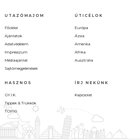
UTAZÓMAJOM
ÚTICÉLOK
Főoldal
Európa
Ajánlatok
Ázsia
Adatvédelem
Amerika
Impresszum
Afrika
Médiaajánlat
Ausztrália
Sajtómegjelenések
HASZNOS
ÍRJ NEKÜNK
GY.I.K.
Kapcsolat
Tippek & Trükkök
TOP10