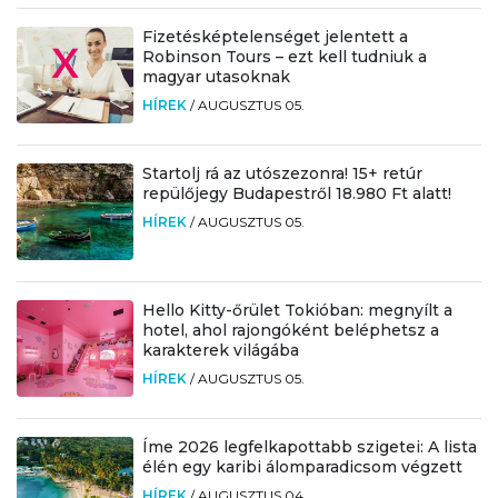
Fizetésképtelenséget jelentett a
Robinson Tours – ezt kell tudniuk a
magyar utasoknak
HÍREK
/
AUGUSZTUS 05.
Startolj rá az utószezonra! 15+ retúr
repülőjegy Budapestről 18.980 Ft alatt!
HÍREK
/
AUGUSZTUS 05.
Hello Kitty-őrület Tokióban: megnyílt a
hotel, ahol rajongóként beléphetsz a
karakterek világába
HÍREK
/
AUGUSZTUS 05.
Íme 2026 legfelkapottabb szigetei: A lista
élén egy karibi álomparadicsom végzett
HÍREK
/
AUGUSZTUS 04.