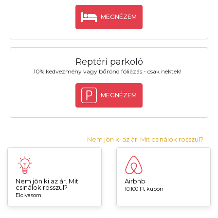
MEGNÉZEM
Reptéri parkoló
10% kedvezmény vagy bőrönd fóliázás - csak nektek!
MEGNÉZEM
Nem jön ki az ár. Mit csinálok rosszul?
Nem jön ki az ár. Mit
Airbnb
csinálok rosszul?
10.100 Ft kupon
Elolvasom