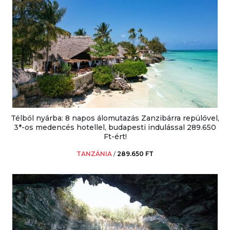
Télből nyárba: 8 napos álomutazás Zanzibárra repülővel,
3*-os medencés hotellel, budapesti indulással 289.650
Ft-ért!
TANZÁNIA
/
289.650 FT