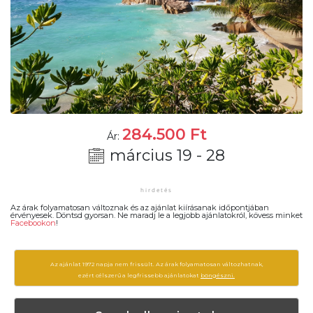
284.500
Ft
Ár:
március 19 - 28
Az árak folyamatosan változnak és az ajánlat kiírásanak időpontjában
érvényesek. Döntsd gyorsan. Ne maradj le a legjobb ajánlatokról, kövess minket
Facebookon
!
Az ajánlat 1972 napja nem frissült. Az árak folyamatosan változhatnak,
ezért célszerű a legfrissebb ajánlatokat
böngészni.