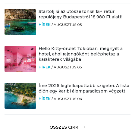
Startolj rá az utószezonra! 15+ retúr
repülőjegy Budapestről 18.980 Ft alatt!
HÍREK
/
AUGUSZTUS 05.
Hello Kitty-őrület Tokióban: megnyílt a
hotel, ahol rajongóként beléphetsz a
karakterek világába
HÍREK
/
AUGUSZTUS 05.
Íme 2026 legfelkapottabb szigetei: A lista
élén egy karibi álomparadicsom végzett
HÍREK
/
AUGUSZTUS 04.
ÖSSZES CIKK