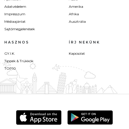
Adatvédelem
Amerika
Impresszum
Afrika
Médiaajánlat
Ausztrália
Sajtómegjelenések
HASZNOS
ÍRJ NEKÜNK
GY.I.K.
Kapcsolat
Tippek & Trükkök
TOP10