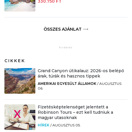
330.750 FT
ÖSSZES AJÁNLAT
CIKKEK
Grand Canyon útikalauz: 2026-os belépő
árak, túrák és hasznos tippek
AMERIKAI EGYESÜLT ÁLLAMOK
/
AUGUSZTUS
06.
Fizetésképtelenséget jelentett a
Robinson Tours – ezt kell tudniuk a
magyar utasoknak
HÍREK
/
AUGUSZTUS 05.