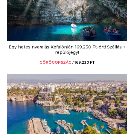
Egy hetes nyaralás Kefalónián 169.230 Ft-ért! Szállás +
repülőjegy!
GÖRÖGORSZÁG
/
169.230 FT