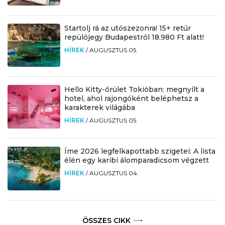
Startolj rá az utószezonra! 15+ retúr
repülőjegy Budapestről 18.980 Ft alatt!
HÍREK
/
AUGUSZTUS 05.
Hello Kitty-őrület Tokióban: megnyílt a
hotel, ahol rajongóként beléphetsz a
karakterek világába
HÍREK
/
AUGUSZTUS 05.
Íme 2026 legfelkapottabb szigetei: A lista
élén egy karibi álomparadicsom végzett
HÍREK
/
AUGUSZTUS 04.
ÖSSZES CIKK