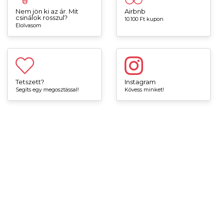
Nem jön ki az ár. Mit
Airbnb
csinálok rosszul?
10.100 Ft kupon
Elolvasom
Tetszett?
Instagram
Segíts egy megosztással!
Kövess minket!