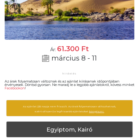
61.300
Ft
Ár:
március 8 - 11
Az árak folyamatosan változnak és az ajánlat kiírásanak időpontjában
érvényesek. Döntsd gyorsan. Ne maradj le a legjobb ajánlatokról, kövess minket
Facebookon
!
Az ajánlat 225 napja nem frissült. Az árak folyamatosan változhatnak,
ezért célszerű a legfrissebb ajánlatokat
böngészni.
Egyiptom, Kairó