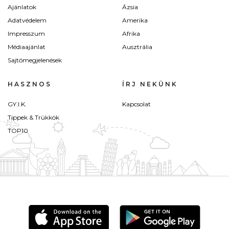
Ajánlatok
Ázsia
Adatvédelem
Amerika
Impresszum
Afrika
Médiaajánlat
Ausztrália
Sajtómegjelenések
HASZNOS
ÍRJ NEKÜNK
GY.I.K.
Kapcsolat
Tippek & Trükkök
TOP10