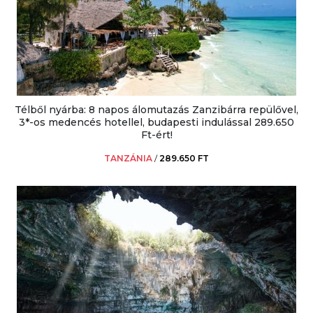
Télből nyárba: 8 napos álomutazás Zanzibárra repülővel,
3*-os medencés hotellel, budapesti indulással 289.650
Ft-ért!
TANZÁNIA
/
289.650 FT