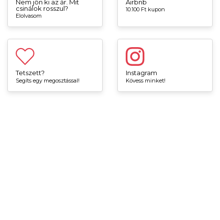
Nem jön ki az ár. Mit
Airbnb
csinálok rosszul?
10.100 Ft kupon
Elolvasom
Tetszett?
Instagram
Segíts egy megosztással!
Kövess minket!