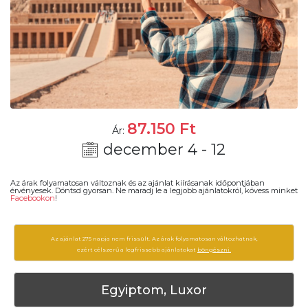
87.150
Ft
Ár:
december 4 - 12
Az árak folyamatosan változnak és az ajánlat kiírásanak időpontjában
érvényesek. Döntsd gyorsan. Ne maradj le a legjobb ajánlatokról, kövess minket
Facebookon
!
Az ajánlat 275 napja nem frissült. Az árak folyamatosan változhatnak,
ezért célszerű a legfrissebb ajánlatokat
böngészni.
Egyiptom, Luxor