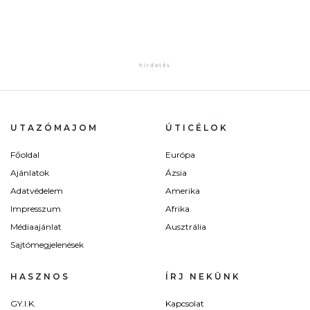
UTAZÓMAJOM
ÚTICÉLOK
Főoldal
Európa
Ajánlatok
Ázsia
Adatvédelem
Amerika
Impresszum
Afrika
Médiaajánlat
Ausztrália
Sajtómegjelenések
HASZNOS
ÍRJ NEKÜNK
GY.I.K.
Kapcsolat