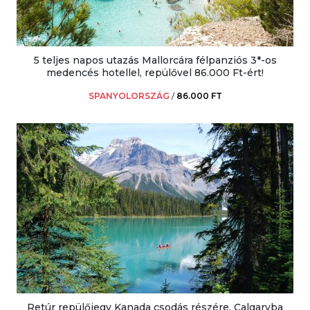
5 teljes napos utazás Mallorcára félpanziós 3*-os
medencés hotellel, repülővel 86.000 Ft-ért!
SPANYOLORSZÁG
/
86.000 FT
Retúr repülőjegy Kanada csodás részére, Calgaryba