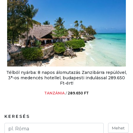
Télből nyárba: 8 napos álomutazás Zanzibárra repülővel,
3*-os medencés hotellel, budapesti indulással 289.650
Ft-ért!
TANZÁNIA
/
289.650 FT
KERESÉS
Mehet