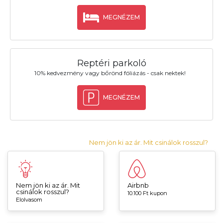
MEGNÉZEM
Reptéri parkoló
10% kedvezmény vagy bőrönd fóliázás - csak nektek!
MEGNÉZEM
Nem jön ki az ár. Mit csinálok rosszul?
Nem jön ki az ár. Mit
Airbnb
csinálok rosszul?
10.100 Ft kupon
Elolvasom