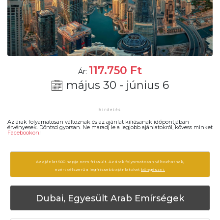
117.750
Ft
Ár:
május 30 - június 6
Az árak folyamatosan változnak és az ajánlat kiírásanak időpontjában
érvényesek. Döntsd gyorsan. Ne maradj le a legjobb ajánlatokról, kövess minket
Facebookon
!
Az ajánlat 500 napja nem frissült. Az árak folyamatosan változhatnak,
ezért célszerű a legfrissebb ajánlatokat
böngészni.
Dubai, Egyesült Arab Emírségek