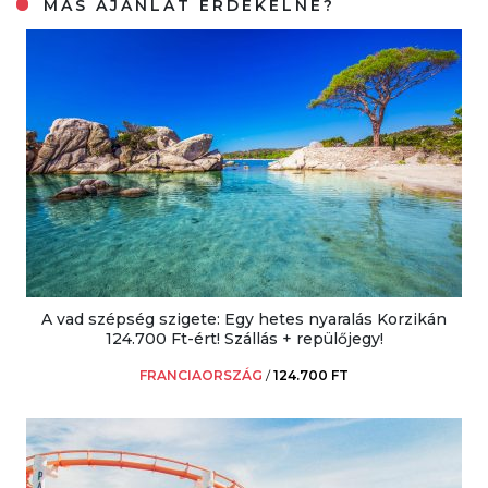
MÁS AJÁNLAT ÉRDEKELNE?
A vad szépség szigete: Egy hetes nyaralás Korzikán
124.700 Ft-ért! Szállás + repülőjegy!
FRANCIAORSZÁG
/
124.700 FT