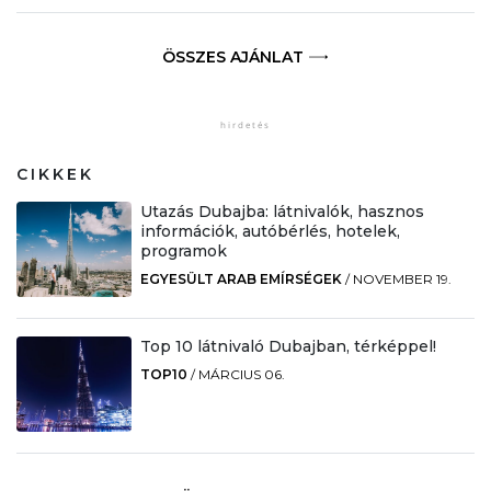
ÖSSZES AJÁNLAT
CIKKEK
Utazás Dubajba: látnivalók, hasznos
információk, autóbérlés, hotelek,
programok
EGYESÜLT ARAB EMÍRSÉGEK
/
NOVEMBER 19.
Top 10 látnivaló Dubajban, térképpel!
TOP10
/
MÁRCIUS 06.