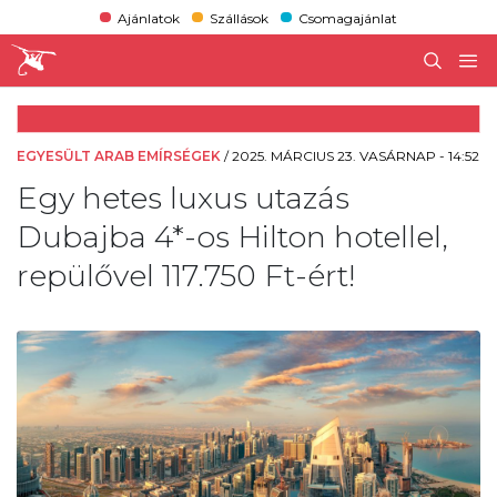
Ajánlatok
Szállások
Csomagajánlat
EGYESÜLT ARAB EMÍRSÉGEK
/
2025. MÁRCIUS 23. VASÁRNAP - 14:52
Egy hetes luxus utazás
Dubajba 4*-os Hilton hotellel,
repülővel 117.750 Ft-ért!