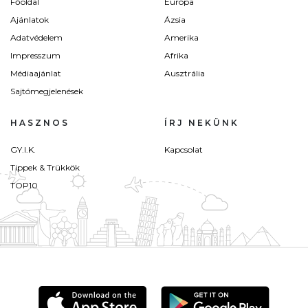
Főoldal
Európa
Ajánlatok
Ázsia
Adatvédelem
Amerika
Impresszum
Afrika
Médiaajánlat
Ausztrália
Sajtómegjelenések
HASZNOS
ÍRJ NEKÜNK
GY.I.K.
Kapcsolat
Tippek & Trükkök
TOP10