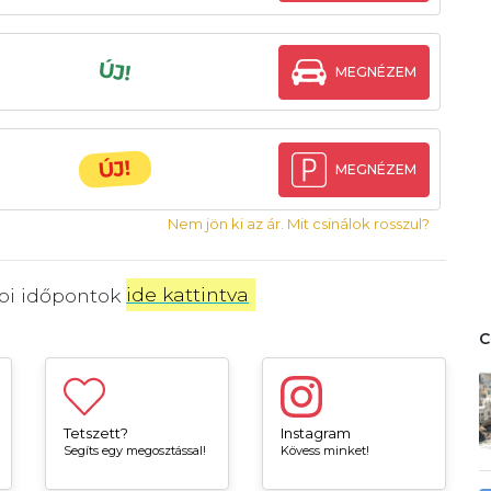
ÚJ!
MEGNÉZEM
ÚJ!
MEGNÉZEM
Nem jön ki az ár. Mit csinálok rosszul?
bbi időpontok
ide kattintva
.
Tetszett?
Instagram
Segíts egy megosztással!
Kövess minket!