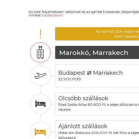
Az árak folyamatosan változnak és az ajánlat kiírásanak időpontjáb
minket
Facebookon
!
!
Az ajánlat 224 napja ne
ezért célszer
Marokkó, Marrakech
Budapest ⇄ Marrakech
32.900 Ft/fő
Olcsóbb szállások
Riad Saida Atlas 83.600 Ft a teljes időszakra 
részére
Ajánlott szállások
Hôtel Ibn Batouta 206.000 Ft két főre a telje
időszakra