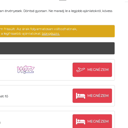
an érvényesek. Döntsd gyorsan. Ne maradj le a legjobb ajánlatokról, kövess
m frissült. Az árak folyamatosan változhatnak,
ű a legfrissebb ajánlatokat
böngészni.
MEGNÉZEM
MEGNÉZEM
két fő
MEGNÉZEM
s