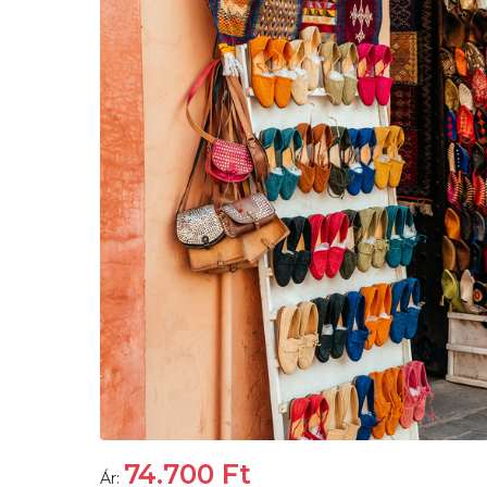
74.700
Ft
Ár: