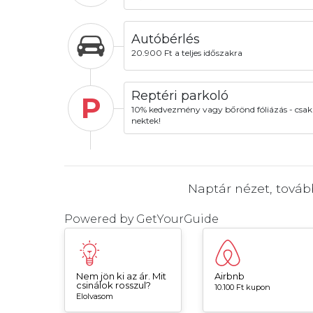
Autóbérlés
20.900 Ft a teljes időszakra
Reptéri parkoló
P
10% kedvezmény vagy bőrönd fóliázás - csak
nektek!
Naptár nézet, tová
Powered by
GetYourGuide
Nem jön ki az ár. Mit
Airbnb
csinálok rosszul?
10.100 Ft kupon
Elolvasom