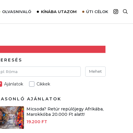
OLVASNIVALÓ
KÍNÁBA UTAZOM
ÚTI CÉLOK
Top 10 látnivalók térképpel
Európa
Tudnivalók az ajánlatok lefoglalásához
Ázsia
Tippek & Trükkök
Amerika
Utazómajom – CitySIM kártya a világutazóknak
Afrika
KERESÉS
Interjú
Ausztrália
Mehet
Élménybeszámolók
Ajánlatok
Cikkek
Szállodalátogatás
Sajtómegjelenések
HASONLÓ AJÁNLATOK
Micsoda? Retúr repülőjegy Afrikába,
Marokkóba 20.000 Ft alatt!
19.200 FT