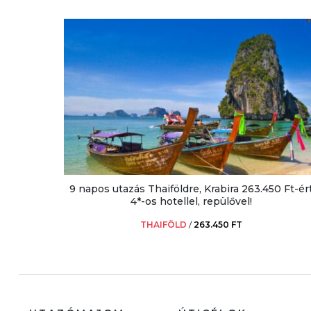
9 napos utazás Thaiföldre, Krabira 263.450 Ft-ér
4*-os hotellel, repülővel!
THAIFÖLD
/
263.450 FT