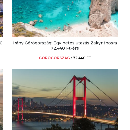
80
Irány Görögország: Egy hetes utazás Zakynthosra
72.440 Ft-ért!
GÖRÖGORSZÁG
/
72.440 FT