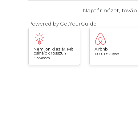
Naptár nézet, tová
Powered by
GetYourGuide
Nem jön ki az ár. Mit
Airbnb
csinálok rosszul?
10.100 Ft kupon
Elolvasom