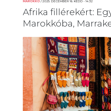
MAROKKÓ
/
2025. DECEMBER 16. KEDD - 14:32
Afrika fillérekért: E
Marokkóba, Marrake