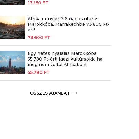
17.250 FT
Afrika ennyiért? 6 napos utazás
Marokkóba, Marrakechbe 73.600 Ft-
ért!
73.600 FT
Egy hetes nyaralás Marokkóba
55.780 Ft-ért! Igazi kultúrsokk, ha
még nem voltál Afrikában!
55.780 FT
ÖSSZES AJÁNLAT