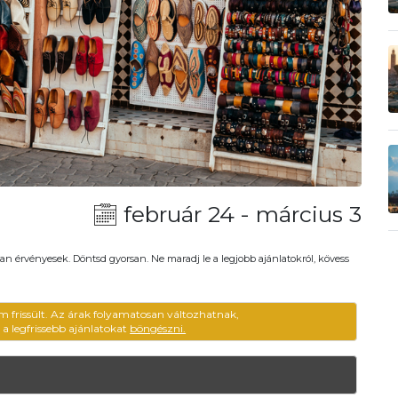
február 24 - március 3
an érvényesek. Döntsd gyorsan. Ne maradj le a legjobb ajánlatokról, kövess
m frissült. Az árak folyamatosan változhatnak,
ű a legfrissebb ajánlatokat
böngészni.