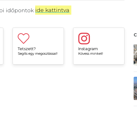
bbi időpontok
ide kattintva
.
Tetszett?
Instagram
Segíts egy megosztással!
Kövess minket!