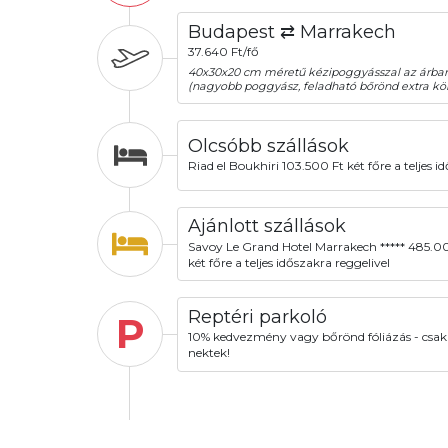
Budapest ⇄ Marrakech
37.640 Ft/fő
40x30x20 cm méretű kézipoggyásszal az árba
(nagyobb poggyász, feladható bőrönd extra köl
Olcsóbb szállások
Riad el Boukhiri 103.500 Ft két főre a teljes i
Ajánlott szállások
Savoy Le Grand Hotel Marrakech ***** 485.0
két főre a teljes időszakra reggelivel
Reptéri parkoló
P
10% kedvezmény vagy bőrönd fóliázás - csak
nektek!