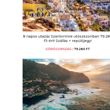
8 napos utazás Szantorinire utószezonban 79.2
Ft-ért! Szállás + repülőjegy!
GÖRÖGORSZÁG
/
79.280 FT