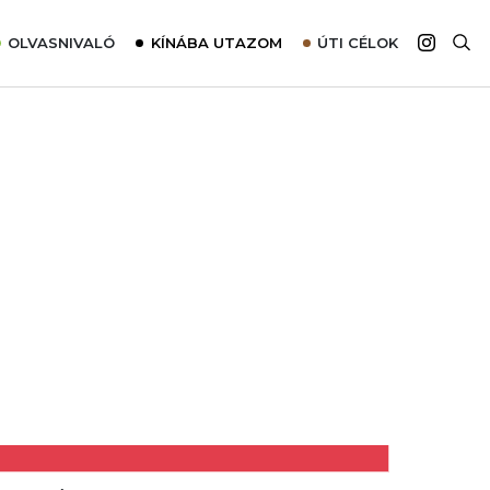
OLVASNIVALÓ
KÍNÁBA UTAZOM
ÚTI CÉLOK
Top 10 látnivalók térképpel
Európa
Tudnivalók az ajánlatok lefoglalásához
Ázsia
Tippek & Trükkök
Amerika
Utazómajom – CitySIM kártya a világutazóknak
Afrika
Interjú
Ausztrália
Élménybeszámolók
Szállodalátogatás
Sajtómegjelenések