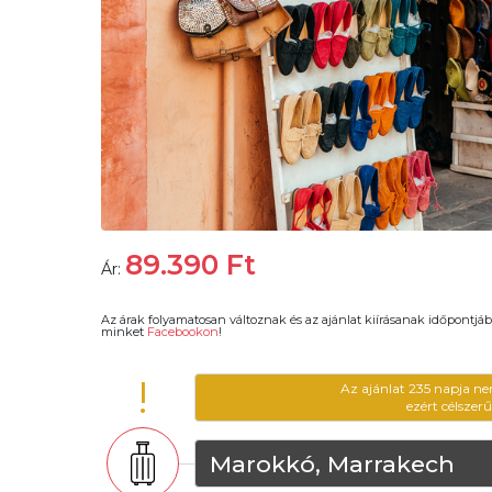
89.390
Ft
Ár:
Az árak folyamatosan változnak és az ajánlat kiírásanak időpontjáb
minket
Facebookon
!
!
Az ajánlat 235 napja ne
ezért célszer
Marokkó, Marrakech