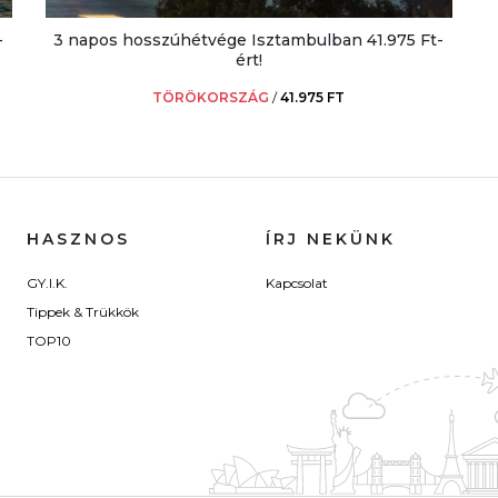
-
3 napos hosszúhétvége Isztambulban 41.975 Ft-
ért!
TÖRÖKORSZÁG
/
41.975 FT
HASZNOS
ÍRJ NEKÜNK
GY.I.K.
Kapcsolat
Tippek & Trükkök
TOP10