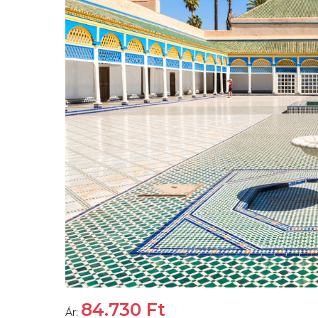
84.730
Ft
Ár: