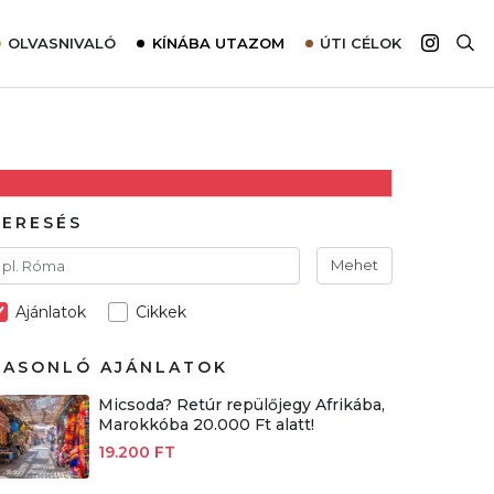
OLVASNIVALÓ
KÍNÁBA UTAZOM
ÚTI CÉLOK
Top 10 látnivalók térképpel
Európa
Tudnivalók az ajánlatok lefoglalásához
Ázsia
Tippek & Trükkök
Amerika
Utazómajom – CitySIM kártya a világutazóknak
Afrika
KERESÉS
Interjú
Ausztrália
Mehet
Élménybeszámolók
Ajánlatok
Cikkek
Szállodalátogatás
Sajtómegjelenések
HASONLÓ AJÁNLATOK
Micsoda? Retúr repülőjegy Afrikába,
Marokkóba 20.000 Ft alatt!
19.200 FT