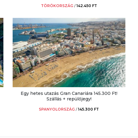
TÖRÖKORSZÁG
/
142.450 FT
Egy hetes utazás Gran Canariára 145.300 Ft!
Szállás + repülőjegy!
SPANYOLORSZÁG
/
145.300 FT