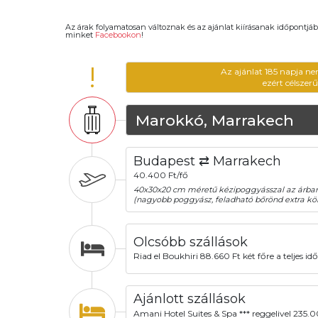
Az árak folyamatosan változnak és az ajánlat kiírásanak időpontjáb
minket
Facebookon
!
!
Az ajánlat 185 napja ne
ezért célszer
Marokkó, Marrakech
Budapest ⇄ Marrakech
40.400 Ft/fő
40x30x20 cm méretű kézipoggyásszal az árba
(nagyobb poggyász, feladható bőrönd extra köl
Olcsóbb szállások
Riad el Boukhiri 88.660 Ft két főre a teljes id
Ajánlott szállások
Amani Hotel Suites & Spa *** reggelivel 235.