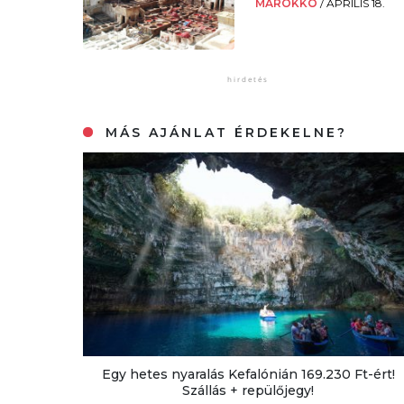
MAROKKÓ
/
ÁPRILIS 18.
MÁS AJÁNLAT ÉRDEKELNE?
Egy hetes nyaralás Kefalónián 169.230 Ft-ért!
Szállás + repülőjegy!