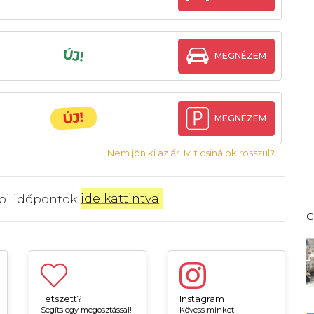
ÚJ!
MEGNÉZEM
ÚJ!
MEGNÉZEM
Nem jön ki az ár. Mit csinálok rosszul?
bbi időpontok
ide kattintva
.
Tetszett?
Instagram
Segíts egy megosztással!
Kövess minket!