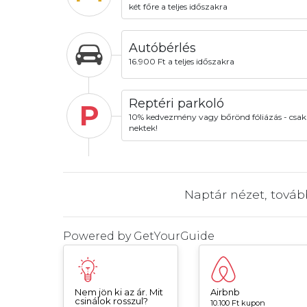
két főre a teljes időszakra
Autóbérlés
16.900 Ft a teljes időszakra
Reptéri parkoló
P
10% kedvezmény vagy bőrönd fóliázás - csak
nektek!
Naptár nézet, tová
Powered by
GetYourGuide
Nem jön ki az ár. Mit
Airbnb
csinálok rosszul?
10.100 Ft kupon