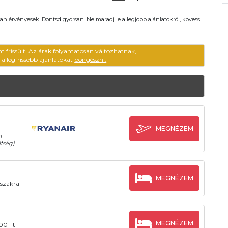
an érvényesek. Döntsd gyorsan. Ne maradj le a legjobb ajánlatokról, kövess
m frissült. Az árak folyamatosan változhatnak,
ű a legfrissebb ajánlatokat
böngészni.
MEGNÉZEM
n
tség)
MEGNÉZEM
őszakra
MEGNÉZEM
000 Ft