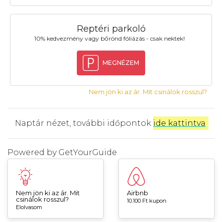
Reptéri parkoló
10% kedvezmény vagy bőrönd fóliázás - csak nektek!
MEGNÉZEM
Nem jön ki az ár. Mit csinálok rosszul?
Naptár nézet, további időpontok
ide kattintva
.
Powered by
GetYourGuide
Nem jön ki az ár. Mit
Airbnb
csinálok rosszul?
10.100 Ft kupon
Elolvasom