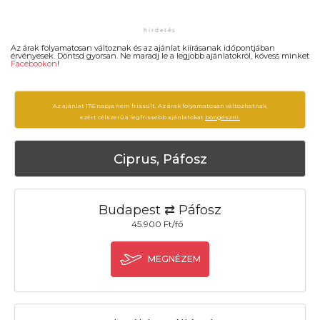
Az árak folyamatosan változnak és az ajánlat kiírásanak időpontjában
érvényesek. Döntsd gyorsan. Ne maradj le a legjobb ajánlatokról, kövess minket
Facebookon
!
Az ajánlat 176 napja nem frissült. Az árak folyamatosan változhatnak,
ezért célszerű a legfrissebb ajánlatokat
böngészni.
Ciprus, Páfosz
Budapest ⇄ Páfosz
45.900 Ft/fő
MEGNÉZEM