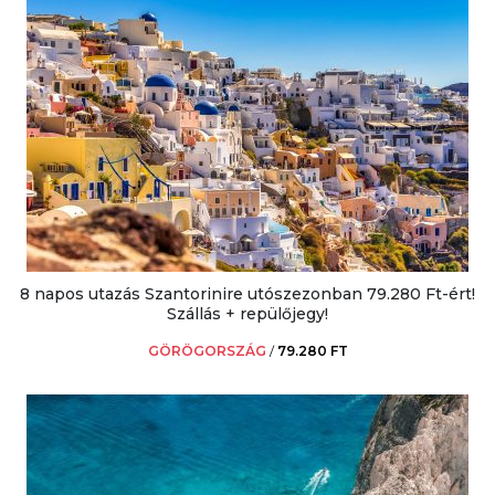
8 napos utazás Szantorinire utószezonban 79.280 Ft-ért!
Szállás + repülőjegy!
GÖRÖGORSZÁG
/
79.280 FT