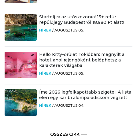
Startolj rá az utószezonra! 15+ retúr
repülőjegy Budapestről 18.980 Ft alatt!
HÍREK
/
AUGUSZTUS 05.
Hello Kitty-őrület Tokióban: megnyílt a
hotel, ahol rajongóként beléphetsz a
karakterek világába
HÍREK
/
AUGUSZTUS 05.
Íme 2026 legfelkapottabb szigetei: A lista
élén egy karibi álomparadicsom végzett
HÍREK
/
AUGUSZTUS 04.
ÖSSZES CIKK