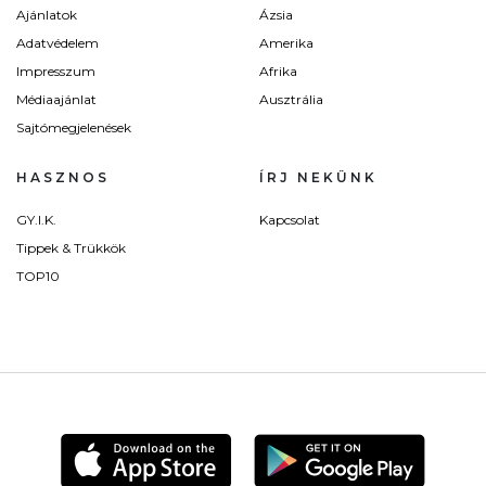
Ajánlatok
Ázsia
Adatvédelem
Amerika
Impresszum
Afrika
Médiaajánlat
Ausztrália
Sajtómegjelenések
HASZNOS
ÍRJ NEKÜNK
GY.I.K.
Kapcsolat
Tippek & Trükkök
TOP10