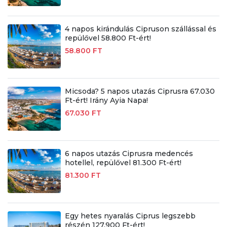
4 napos kirándulás Cipruson szállással és
repülővel 58.800 Ft-ért!
58.800 FT
Micsoda? 5 napos utazás Ciprusra 67.030
Ft-ért! Irány Ayia Napa!
67.030 FT
6 napos utazás Ciprusra medencés
hotellel, repülővel 81.300 Ft-ért!
81.300 FT
Egy hetes nyaralás Ciprus legszebb
részén 127.900 Ft-ért!