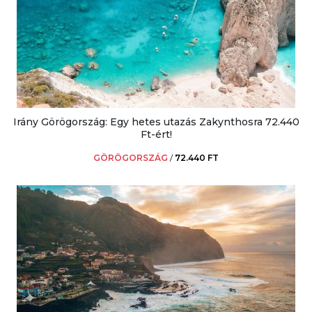
Irány Görögország: Egy hetes utazás Zakynthosra 72.440
Ft-ért!
GÖRÖGORSZÁG
/
72.440 FT