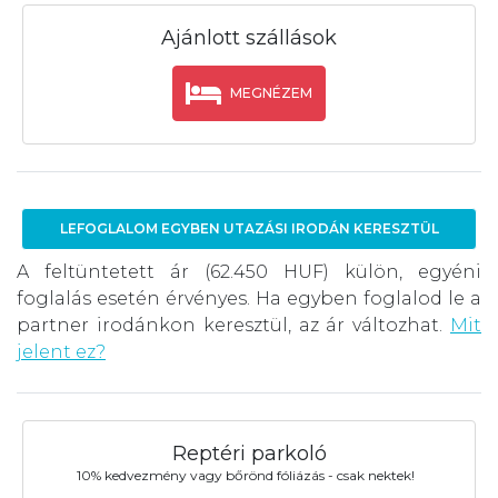
Ajánlott szállások
MEGNÉZEM
LEFOGLALOM EGYBEN UTAZÁSI IRODÁN KERESZTÜL
A feltüntetett ár (62.450 HUF) külön, egyéni
foglalás esetén érvényes. Ha egyben foglalod le a
partner irodánkon keresztül, az ár változhat.
Mit
jelent ez?
Reptéri parkoló
10% kedvezmény vagy bőrönd fóliázás - csak nektek!