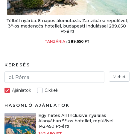
Télből nyárba: 8 napos álomutazás Zanzibárra repülővel,
3*-os medencés hotellel, budapesti indulással 289.650
Ft-ért!
TANZÁNIA
/
289.650 FT
KERESÉS
Mehet
Ajánlatok
Cikkek
HASONLÓ AJÁNLATOK
Egy hetes All Inclusive nyaralás
Alanyában 5*-os hotellel, repülővel
142.450 Ft-ért!
142.450 FT