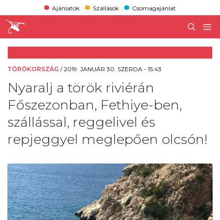
Ajánlatok
Szállások
Csomagajánlat
TÖRÖKORSZÁG
/
2019. JANUÁR 30. SZERDA - 15:43
Nyaralj a török riviérán
Főszezonban, Fethiye-ben,
szállással, reggelivel és
repjeggyel meglepően olcsón!