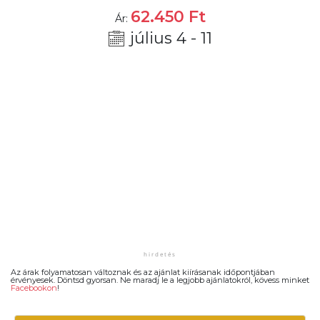
62.450
Ft
Ár:
július 4 - 11
Az árak folyamatosan változnak és az ajánlat kiírásanak időpontjában
érvényesek. Döntsd gyorsan. Ne maradj le a legjobb ajánlatokról, kövess minket
Facebookon
!