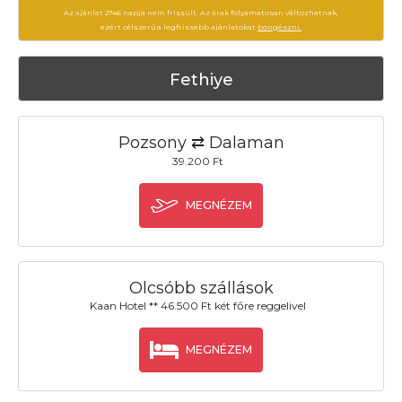
Az ajánlat 2746 napja nem frissült. Az árak folyamatosan változhatnak,
ezért célszerű a legfrissebb ajánlatokat
böngészni.
Fethiye
Pozsony ⇄ Dalaman
39.200 Ft
MEGNÉZEM
Olcsóbb szállások
Kaan Hotel ** 46.500 Ft két főre reggelivel
MEGNÉZEM