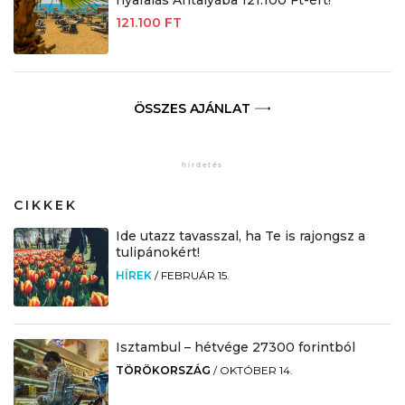
nyaralás Antalyába 121.100 Ft-ért!
121.100 FT
ÖSSZES AJÁNLAT
CIKKEK
Ide utazz tavasszal, ha Te is rajongsz a
tulipánokért!
HÍREK
/
FEBRUÁR 15.
Isztambul – hétvége 27300 forintból
TÖRÖKORSZÁG
/
OKTÓBER 14.