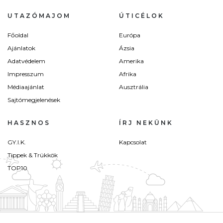
UTAZÓMAJOM
ÚTICÉLOK
Főoldal
Európa
Ajánlatok
Ázsia
Adatvédelem
Amerika
Impresszum
Afrika
Médiaajánlat
Ausztrália
Sajtómegjelenések
HASZNOS
ÍRJ NEKÜNK
GY.I.K.
Kapcsolat
Tippek & Trükkök
TOP10