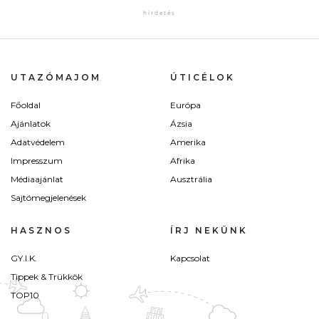
UTAZÓMAJOM
ÚTICÉLOK
Főoldal
Európa
Ajánlatok
Ázsia
Adatvédelem
Amerika
Impresszum
Afrika
Médiaajánlat
Ausztrália
Sajtómegjelenések
HASZNOS
ÍRJ NEKÜNK
GY.I.K.
Kapcsolat
Tippek & Trükkök
TOP10