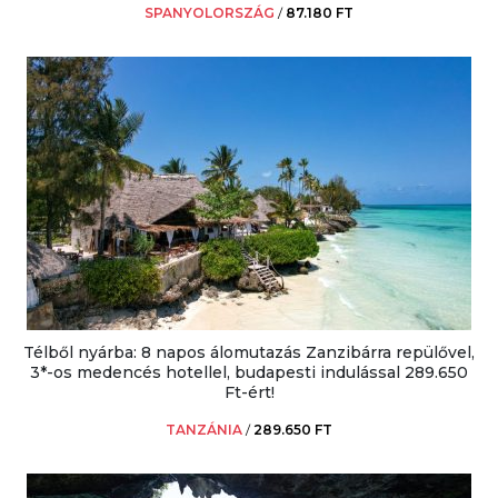
SPANYOLORSZÁG
/
87.180 FT
Télből nyárba: 8 napos álomutazás Zanzibárra repülővel,
3*-os medencés hotellel, budapesti indulással 289.650
Ft-ért!
TANZÁNIA
/
289.650 FT