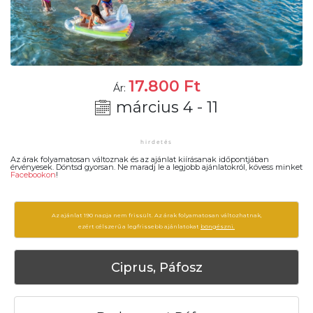
17.800
Ft
Ár:
március 4 - 11
Az árak folyamatosan változnak és az ajánlat kiírásanak időpontjában
érvényesek. Döntsd gyorsan. Ne maradj le a legjobb ajánlatokról, kövess minket
Facebookon
!
Az ajánlat 190 napja nem frissült. Az árak folyamatosan változhatnak,
ezért célszerű a legfrissebb ajánlatokat
böngészni.
Ciprus, Páfosz