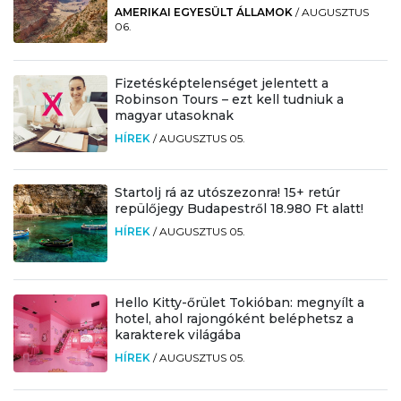
AMERIKAI EGYESÜLT ÁLLAMOK
/
AUGUSZTUS
06.
Fizetésképtelenséget jelentett a
Robinson Tours – ezt kell tudniuk a
magyar utasoknak
HÍREK
/
AUGUSZTUS 05.
Startolj rá az utószezonra! 15+ retúr
repülőjegy Budapestről 18.980 Ft alatt!
HÍREK
/
AUGUSZTUS 05.
Hello Kitty-őrület Tokióban: megnyílt a
hotel, ahol rajongóként beléphetsz a
karakterek világába
HÍREK
/
AUGUSZTUS 05.