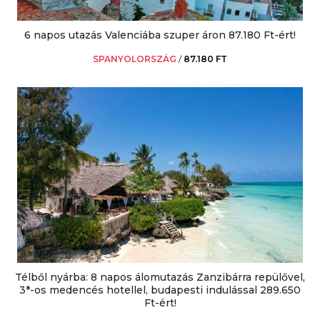
6 napos utazás Valenciába szuper áron 87.180 Ft-ért!
SPANYOLORSZÁG
/
87.180 FT
Télből nyárba: 8 napos álomutazás Zanzibárra repülővel,
3*-os medencés hotellel, budapesti indulással 289.650
Ft-ért!