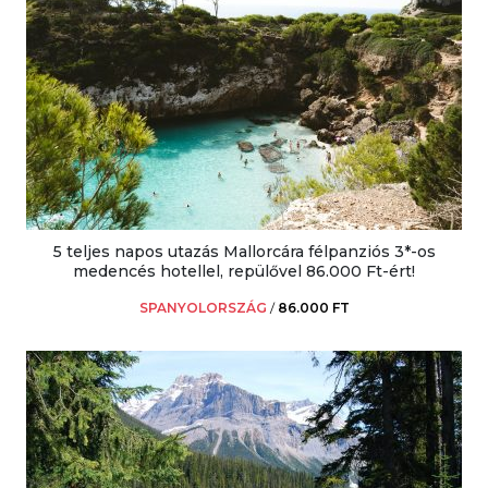
5 teljes napos utazás Mallorcára félpanziós 3*-os
medencés hotellel, repülővel 86.000 Ft-ért!
SPANYOLORSZÁG
/
86.000 FT