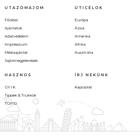
UTAZÓMAJOM
ÚTICÉLOK
Főoldal
Európa
Ajánlatok
Ázsia
Adatvédelem
Amerika
Impresszum
Afrika
Médiaajánlat
Ausztrália
Sajtómegjelenések
HASZNOS
ÍRJ NEKÜNK
GY.I.K.
Kapcsolat
Tippek & Trükkök
TOP10