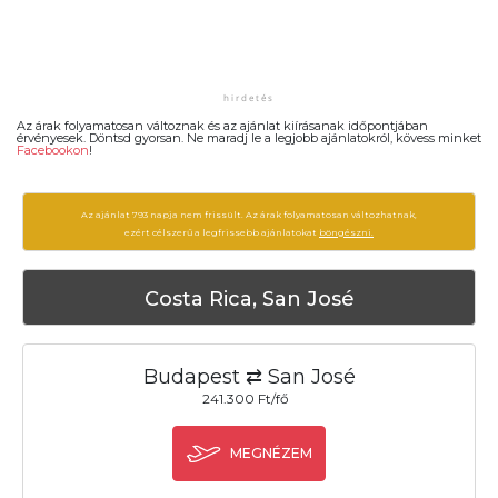
Az árak folyamatosan változnak és az ajánlat kiírásanak időpontjában
érvényesek. Döntsd gyorsan. Ne maradj le a legjobb ajánlatokról, kövess minket
Facebookon
!
Az ajánlat 793 napja nem frissült. Az árak folyamatosan változhatnak,
ezért célszerű a legfrissebb ajánlatokat
böngészni.
Costa Rica, San José
Budapest ⇄ San José
241.300 Ft/fő
MEGNÉZEM