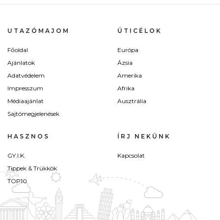
UTAZÓMAJOM
ÚTICÉLOK
Főoldal
Európa
Ajánlatok
Ázsia
Adatvédelem
Amerika
Impresszum
Afrika
Médiaajánlat
Ausztrália
Sajtómegjelenések
HASZNOS
ÍRJ NEKÜNK
GY.I.K.
Kapcsolat
Tippek & Trükkök
TOP10