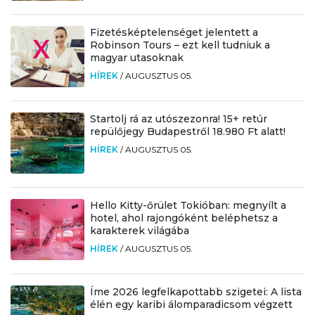
Fizetésképtelenséget jelentett a
Robinson Tours – ezt kell tudniuk a
magyar utasoknak
HÍREK
/
AUGUSZTUS 05.
Startolj rá az utószezonra! 15+ retúr
repülőjegy Budapestről 18.980 Ft alatt!
HÍREK
/
AUGUSZTUS 05.
Hello Kitty-őrület Tokióban: megnyílt a
hotel, ahol rajongóként beléphetsz a
karakterek világába
HÍREK
/
AUGUSZTUS 05.
Íme 2026 legfelkapottabb szigetei: A lista
élén egy karibi álomparadicsom végzett