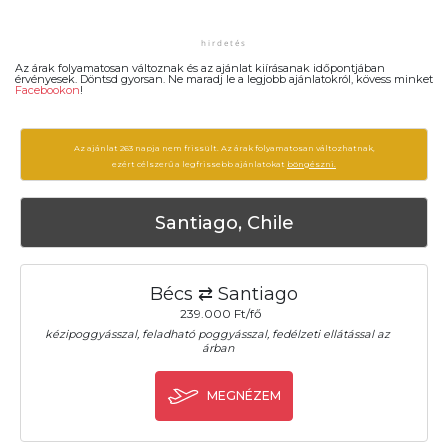
Az árak folyamatosan változnak és az ajánlat kiírásanak időpontjában
érvényesek. Döntsd gyorsan. Ne maradj le a legjobb ajánlatokról, kövess minket
Facebookon
!
Az ajánlat 263 napja nem frissült. Az árak folyamatosan változhatnak,
ezért célszerű a legfrissebb ajánlatokat
böngészni.
Santiago, Chile
Bécs ⇄ Santiago
239.000 Ft/fő
kézipoggyásszal, feladható poggyásszal, fedélzeti ellátással az
árban
MEGNÉZEM