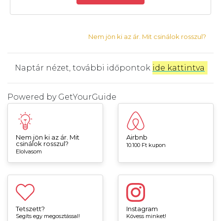
Nem jön ki az ár. Mit csinálok rosszul?
Naptár nézet, további időpontok
ide kattintva
.
Powered by
GetYourGuide
Nem jön ki az ár. Mit
Airbnb
csinálok rosszul?
10.100 Ft kupon
Elolvasom
Tetszett?
Instagram
Segíts egy megosztással!
Kövess minket!