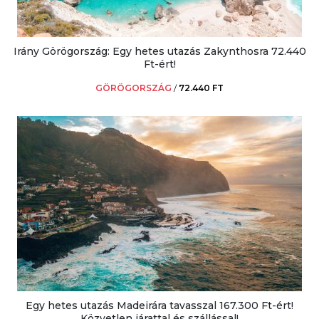
Irány Görögország: Egy hetes utazás Zakynthosra 72.440
Ft-ért!
GÖRÖGORSZÁG
/
72.440 FT
Egy hetes utazás Madeirára tavasszal 167.300 Ft-ért!
Közvetlen járattal és szállással!