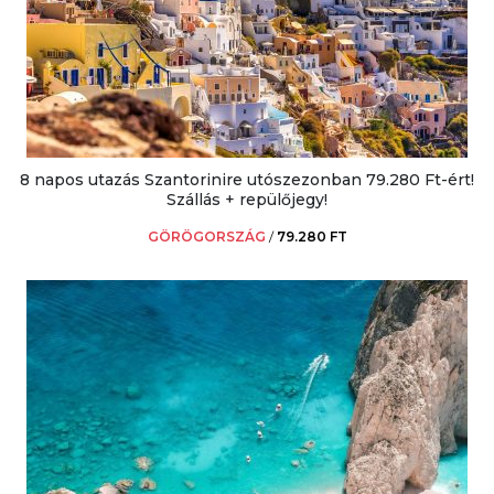
8 napos utazás Szantorinire utószezonban 79.280 Ft-ért!
Szállás + repülőjegy!
GÖRÖGORSZÁG
/
79.280 FT