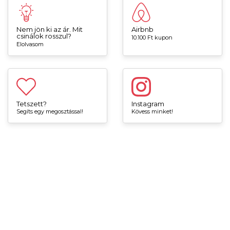
Nem jön ki az ár. Mit
Airbnb
csinálok rosszul?
10.100 Ft kupon
Elolvasom
Tetszett?
Instagram
Segíts egy megosztással!
Kövess minket!