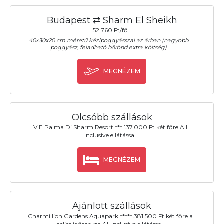
Budapest ⇄ Sharm El Sheikh
52.760 Ft/fő
40x30x20 cm méretű kézipoggyásszal az árban (nagyobb
poggyász, feladható bőrönd extra költség)
MEGNÉZEM
Olcsóbb szállások
VIE Palma Di Sharm Resort *** 137.000 Ft két főre All
Inclusive ellátással
MEGNÉZEM
Ajánlott szállások
Charmillion Gardens Aquapark ***** 381.500 Ft két főre a