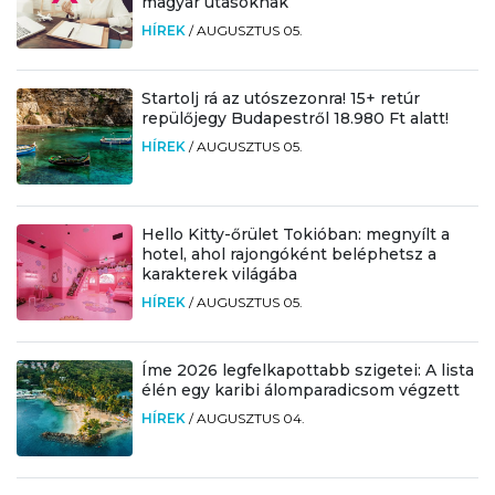
magyar utasoknak
HÍREK
/
AUGUSZTUS 05.
Startolj rá az utószezonra! 15+ retúr
repülőjegy Budapestről 18.980 Ft alatt!
HÍREK
/
AUGUSZTUS 05.
Hello Kitty-őrület Tokióban: megnyílt a
hotel, ahol rajongóként beléphetsz a
karakterek világába
HÍREK
/
AUGUSZTUS 05.
Íme 2026 legfelkapottabb szigetei: A lista
élén egy karibi álomparadicsom végzett
HÍREK
/
AUGUSZTUS 04.