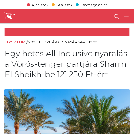
Ajánlatok
Szállások
Csomagajánlat
EGYIPTOM
/
2026. FEBRUÁR 08. VASÁRNAP - 12:28
Egy hetes All Inclusive nyaralás
a Vörös-tenger partjára Sharm
El Sheikh-be 121.250 Ft-ért!