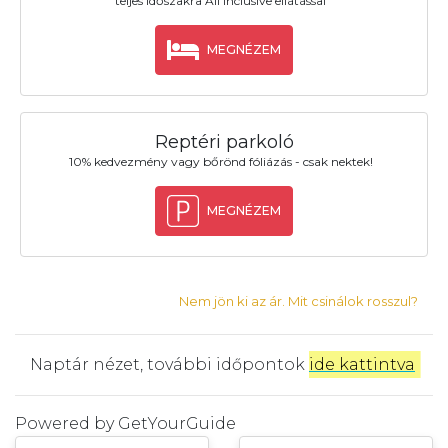
teljes időszakra All Inclusive ellátással
MEGNÉZEM
Reptéri parkoló
10% kedvezmény vagy bőrönd fóliázás - csak nektek!
MEGNÉZEM
Nem jön ki az ár. Mit csinálok rosszul?
Naptár nézet, további időpontok
ide kattintva
.
Powered by
GetYourGuide