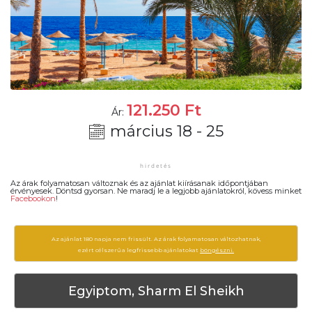
121.250
Ft
Ár:
március 18 - 25
Az árak folyamatosan változnak és az ajánlat kiírásanak időpontjában
érvényesek. Döntsd gyorsan. Ne maradj le a legjobb ajánlatokról, kövess minket
Facebookon
!
Az ajánlat 180 napja nem frissült. Az árak folyamatosan változhatnak,
ezért célszerű a legfrissebb ajánlatokat
böngészni.
Egyiptom, Sharm El Sheikh