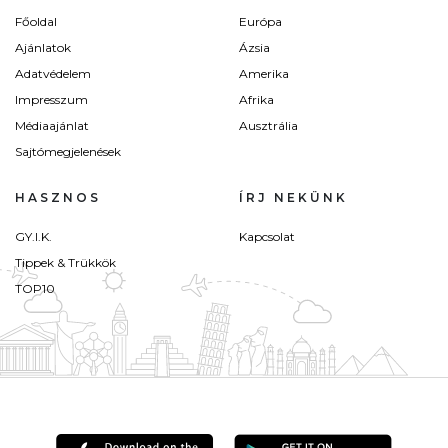
Főoldal
Európa
Ajánlatok
Ázsia
Adatvédelem
Amerika
Impresszum
Afrika
Médiaajánlat
Ausztrália
Sajtómegjelenések
HASZNOS
ÍRJ NEKÜNK
GY.I.K.
Kapcsolat
Tippek & Trükkök
TOP10