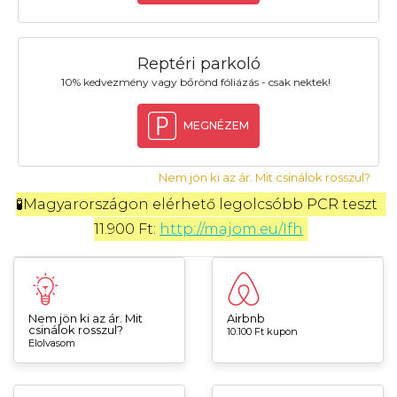
Reptéri parkoló
10% kedvezmény vagy bőrönd fóliázás - csak nektek!
MEGNÉZEM
Nem jön ki az ár. Mit csinálok rosszul?
🧪Magyarországon elérhető legolcsóbb PCR teszt 
11.900 Ft: 
http://majom.eu/Ifh
Nem jön ki az ár. Mit
Airbnb
csinálok rosszul?
10.100 Ft kupon
Elolvasom