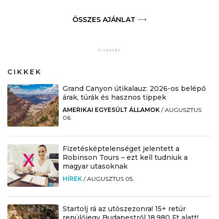
ÖSSZES AJÁNLAT
CIKKEK
Grand Canyon útikalauz: 2026-os belépő
árak, túrák és hasznos tippek
AMERIKAI EGYESÜLT ÁLLAMOK
/
AUGUSZTUS
06.
Fizetésképtelenséget jelentett a
Robinson Tours – ezt kell tudniuk a
magyar utasoknak
HÍREK
/
AUGUSZTUS 05.
Startolj rá az utószezonra! 15+ retúr
repülőjegy Budapestről 18.980 Ft alatt!