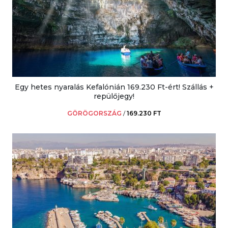
Egy hetes nyaralás Kefalónián 169.230 Ft-ért! Szállás +
repülőjegy!
GÖRÖGORSZÁG
/
169.230 FT