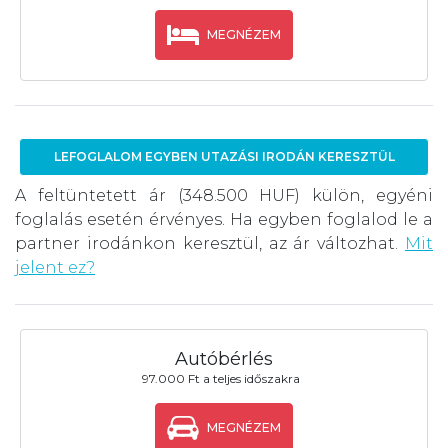
MEGNÉZEM
LEFOGLALOM EGYBEN UTAZÁSI IRODÁN KERESZTÜL
A feltüntetett ár (348.500 HUF) külön, egyéni
foglalás esetén érvényes. Ha egyben foglalod le a
partner irodánkon keresztül, az ár változhat.
Mit
jelent ez?
Autóbérlés
97.000 Ft a teljes időszakra
MEGNÉZEM