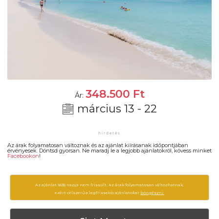
348.500
Ft
Ár:
március 13 - 22
Az árak folyamatosan változnak és az ajánlat kiírásanak időpontjában
érvényesek. Döntsd gyorsan. Ne maradj le a legjobb ajánlatokról, kövess minket
Facebookon
!
Az ajánlat 1635 napja nem frissült. Az árak folyamatosan változhatnak,
ezért célszerű a legfrissebb ajánlatokat
böngészni.