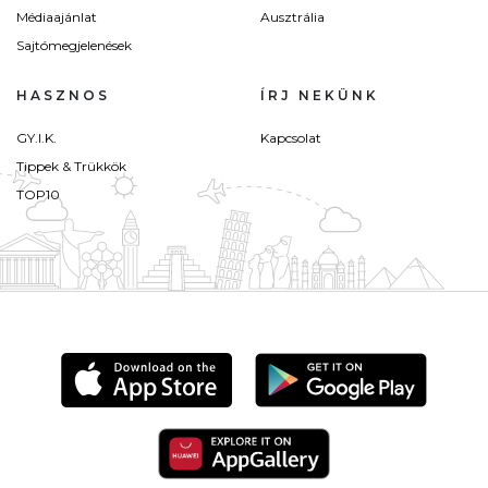
Médiaajánlat
Ausztrália
Sajtómegjelenések
HASZNOS
ÍRJ NEKÜNK
GY.I.K.
Kapcsolat
Tippek & Trükkök
TOP10