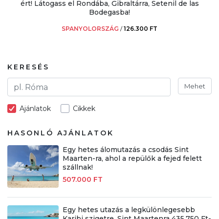
ért! Látogass el Rondába, Gibraltárra, Setenil de las
Bodegasba!
SPANYOLORSZÁG
/
126.300 FT
KERESÉS
Mehet
Ajánlatok
Cikkek
HASONLÓ AJÁNLATOK
Egy hetes álomutazás a csodás Sint
Maarten-ra, ahol a repülők a fejed felett
szállnak!
507.000 FT
Egy hetes utazás a legkülönlegesebb
Karibi szigetre, Sint Maartenra 435.750 Ft-