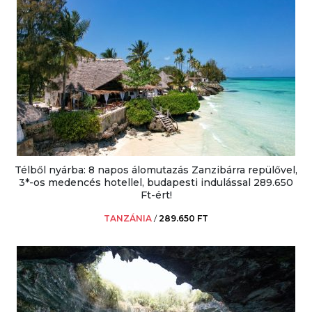
Télből nyárba: 8 napos álomutazás Zanzibárra repülővel,
3*-os medencés hotellel, budapesti indulással 289.650
Ft-ért!
TANZÁNIA
/
289.650 FT