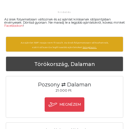
Az árak folyamatosan változnak és az ajánlat kiírásanak időpontjában
érvényesek. Döntsd gyorsan. Ne maradj le a legjobb ajánlatokról, kövess minket
Facebookon
!
Az ajánlat 1597 napja nem frissült. Az árak folyamatosan változhatnak,
ezért célszerű a legfrissebb ajánlatokat
böngészni.
Törökország, Dalaman
Pozsony ⇄ Dalaman
21.000 Ft
MEGNÉZEM