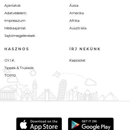
Ajánlatok
Ázsia
Adatvédelem
Amerika
Impresszum
Afrika
Médiaajánlat
Ausztrália
Sajtómegjelenések
HASZNOS
ÍRJ NEKÜNK
GY.I.K.
Kapcsolat
Tippek & Trükkök
TOP10