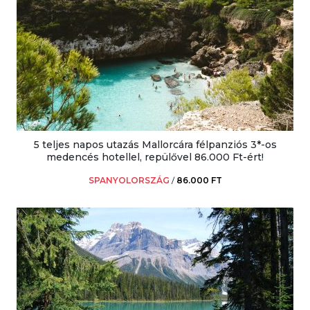
5 teljes napos utazás Mallorcára félpanziós 3*-os
medencés hotellel, repülővel 86.000 Ft-ért!
SPANYOLORSZÁG
/
86.000 FT