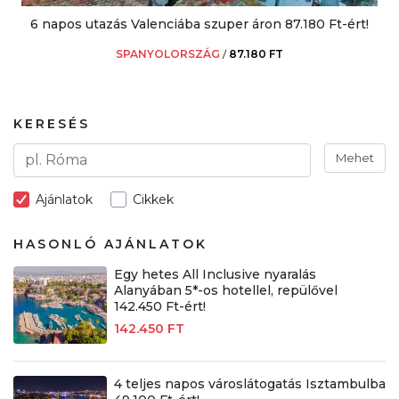
6 napos utazás Valenciába szuper áron 87.180 Ft-ért!
SPANYOLORSZÁG
/
87.180 FT
KERESÉS
Mehet
Ajánlatok
Cikkek
HASONLÓ AJÁNLATOK
Egy hetes All Inclusive nyaralás
Alanyában 5*-os hotellel, repülővel
142.450 Ft-ért!
142.450 FT
4 teljes napos városlátogatás Isztambulba