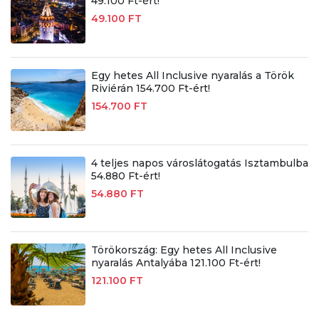
49.100 Ft-ért!
49.100 FT
Egy hetes All Inclusive nyaralás a Török
Riviérán 154.700 Ft-ért!
154.700 FT
4 teljes napos városlátogatás Isztambulba
54.880 Ft-ért!
54.880 FT
Törökország: Egy hetes All Inclusive
nyaralás Antalyába 121.100 Ft-ért!
121.100 FT