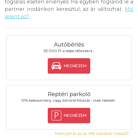
foglalás esetén érvényes. Ha egyben foglalod le a
partner irodánkon keresztül, az ár változhat.
Mit
jelent ez?
Autóbérlés
53.000 Ft a teljes időszakra
MEGNÉZEM
Reptéri parkoló
10% kedvezmény vagy bőrönd fóliázás - csak nektek!
MEGNÉZEM
Nem jön ki az ár. Mit csinálok rosszul?