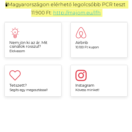
🧪Magyarországon elérhető legolcsóbb PCR teszt 
11.900 Ft: 
http://majom.eu/Ifh
Nem jön ki az ár. Mit
Airbnb
csinálok rosszul?
10.100 Ft kupon
Elolvasom
Tetszett?
Instagram
Segíts egy megosztással!
Kövess minket!