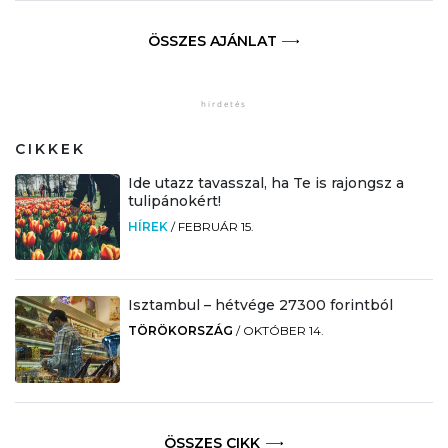
ÖSSZES AJÁNLAT
CIKKEK
Ide utazz tavasszal, ha Te is rajongsz a
tulipánokért!
HÍREK
/
FEBRUÁR 15.
Isztambul – hétvége 27300 forintból
TÖRÖKORSZÁG
/
OKTÓBER 14.
ÖSSZES CIKK