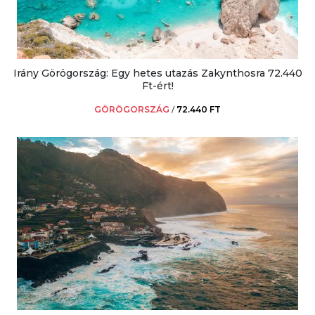
Irány Görögország: Egy hetes utazás Zakynthosra 72.440
Ft-ért!
GÖRÖGORSZÁG
/
72.440 FT