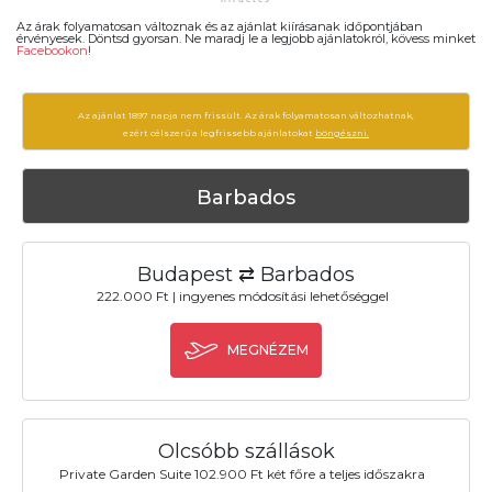
Az árak folyamatosan változnak és az ajánlat kiírásanak időpontjában
érvényesek. Döntsd gyorsan. Ne maradj le a legjobb ajánlatokról, kövess minket
Facebookon
!
Az ajánlat 1897 napja nem frissült. Az árak folyamatosan változhatnak,
ezért célszerű a legfrissebb ajánlatokat
böngészni.
Barbados
Budapest ⇄ Barbados
222.000 Ft | ingyenes módosítási lehetőséggel
MEGNÉZEM
Olcsóbb szállások
Private Garden Suite 102.900 Ft két főre a teljes időszakra