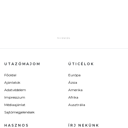
UTAZÓMAJOM
ÚTICÉLOK
Főoldal
Európa
Ajánlatok
Ázsia
Adatvédelem
Amerika
Impresszum
Afrika
Médiaajánlat
Ausztrália
Sajtómegjelenések
HASZNOS
ÍRJ NEKÜNK