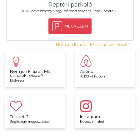
Reptéri parkoló
10% kedvezmény vagy bőrönd fóliázás - csak nektek!
MEGNÉZEM
Nem jön ki az ár. Mit csinálok rosszul?
Nem jön ki az ár. Mit
Airbnb
csinálok rosszul?
10.100 Ft kupon
Elolvasom
Tetszett?
Instagram
Segíts egy megosztással!
Kövess minket!