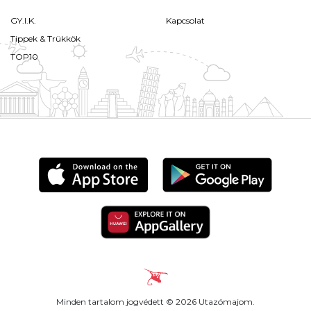
GY.I.K.
Kapcsolat
Tippek & Trükkök
TOP10
Minden tartalom jogvédett © 2026 Utazómajom.