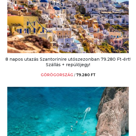
8 napos utazás Szantorinire utószezonban 79.280 Ft-ért!
Szállás + repülőjegy!
GÖRÖGORSZÁG
/
79.280 FT