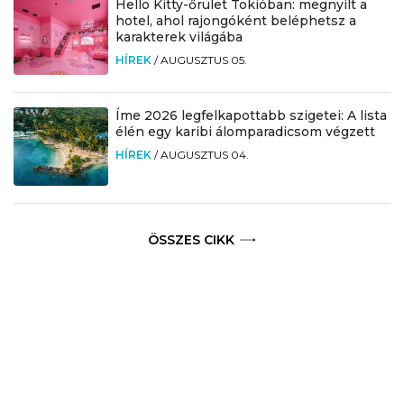
Hello Kitty-őrület Tokióban: megnyílt a
hotel, ahol rajongóként beléphetsz a
karakterek világába
HÍREK
/
AUGUSZTUS 05.
Íme 2026 legfelkapottabb szigetei: A lista
élén egy karibi álomparadicsom végzett
HÍREK
/
AUGUSZTUS 04.
ÖSSZES CIKK