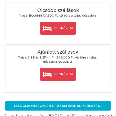
Olcsóbb szállások
Riad el Boukhiri 101.500 Ft két főre a teljes időszakra
MEGNÉZEM
Ajánlott szállások
Palais El Miria & SPA ***** 246.000 Ft két főre a teljes
időszakra reggelivel
MEGNÉZEM
LEFOGLALOM EGYBEN UTAZÁSI IRODÁN KERESZTÜL
A feltüntetett ár (89.050 HUF) külön, egyéni