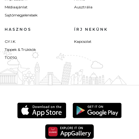
Médiaajánlat
Ausztrália
Sajtómegjelenések
HASZNOS
ÍRJ NEKÜNK
GY.I.K.
Kapcsolat
Tippek & Trükkök
TOP10