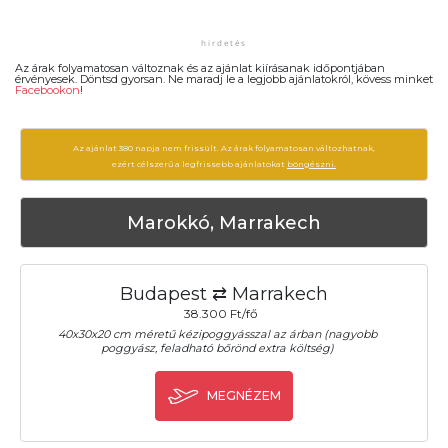
Az árak folyamatosan változnak és az ajánlat kiírásanak időpontjában
érvényesek. Döntsd gyorsan. Ne maradj le a legjobb ajánlatokról, kövess minket
Facebookon
!
Az ajánlat 380 napja nem frissült. Az árak folyamatosan változhatnak,
ezért célszerű a legfrissebb ajánlatokat
böngészni.
Marokkó, Marrakech
Budapest ⇄ Marrakech
38.300 Ft/fő
40x30x20 cm méretű kézipoggyásszal az árban (nagyobb
poggyász, feladható bőrönd extra költség)
MEGNÉZEM