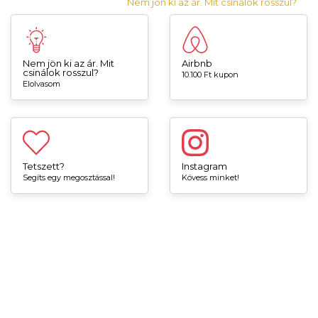
Nem jön ki az ár. Mit csinálok rosszul?
Nem jön ki az ár. Mit
Airbnb
csinálok rosszul?
10.100 Ft kupon
Elolvasom
Tetszett?
Instagram
Segíts egy megosztással!
Kövess minket!