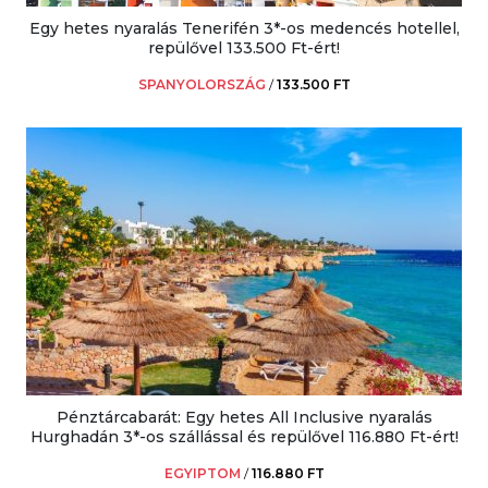
Egy hetes nyaralás Tenerifén 3*-os medencés hotellel,
repülővel 133.500 Ft-ért!
SPANYOLORSZÁG
/
133.500 FT
Pénztárcabarát: Egy hetes All Inclusive nyaralás
Hurghadán 3*-os szállással és repülővel 116.880 Ft-ért!
EGYIPTOM
/
116.880 FT