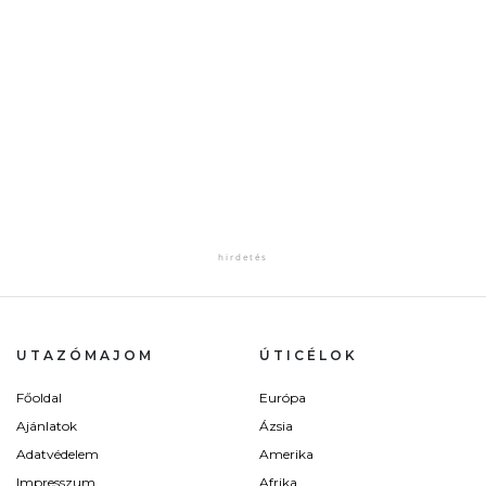
UTAZÓMAJOM
ÚTICÉLOK
Főoldal
Európa
Ajánlatok
Ázsia
Adatvédelem
Amerika
Impresszum
Afrika