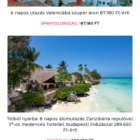
6 napos utazás Valenciába szuper áron 87.180 Ft-ért!
SPANYOLORSZÁG
/
87.180 FT
Télből nyárba: 8 napos álomutazás Zanzibárra repülővel,
3*-os medencés hotellel, budapesti indulással 289.650
Ft-ért!