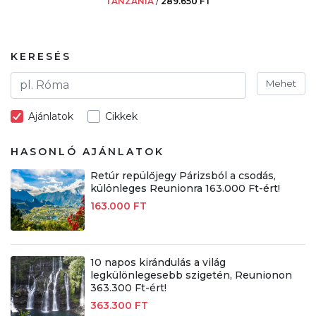
TANZÁNIA
/
289.650 FT
KERESÉS
Mehet
Ajánlatok
Cikkek
HASONLÓ AJÁNLATOK
Retúr repülőjegy Párizsból a csodás,
különleges Reunionra 163.000 Ft-ért!
163.000 FT
10 napos kirándulás a világ
legkülönlegesebb szigetén, Reunionon
363.300 Ft-ért!
363.300 FT