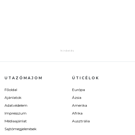
UTAZÓMAJOM
ÚTICÉLOK
Főoldal
Európa
Ajánlatok
Ázsia
Adatvédelem
Amerika
Impresszum
Afrika
Médiaajánlat
Ausztrália
Sajtómegjelenések