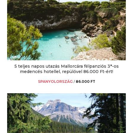
5 teljes napos utazás Mallorcára félpanziós 3*-os
medencés hotellel, repülővel 86.000 Ft-ért!
SPANYOLORSZÁG
/
86.000 FT