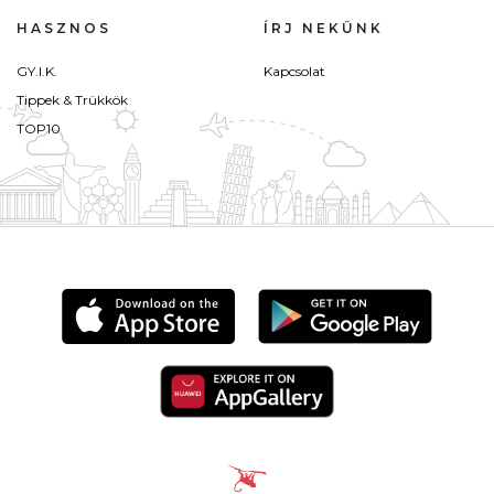
HASZNOS
ÍRJ NEKÜNK
GY.I.K.
Kapcsolat
Tippek & Trükkök
TOP10