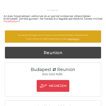
Az árak folyamatosan változnak és az ajánlat kiírásanak időpontjában
érvényesek. Döntsd gyorsan. Ne maradj le a legjobb ajánlatokról, kövess minket
Facebookon
!
Az ajánlat 79 napja nem frissült. Az árak folyamatosan változhatnak,
ezért célszerű a legfrissebb ajánlatokat
böngészni.
Reunion
Budapest ⇄ Reunion
300.000 Ft/fő
MEGNÉZEM