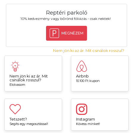
Reptéri parkoló
10% kedvezmény vagy bőrönd fóliázás - csak nektek!
MEGNÉZEM
Nem jön ki az ár. Mit csinálok rosszul?
Nem jön ki az ár. Mit
Airbnb
csinálok rosszul?
10.100 Ft kupon
Elolvasom
Tetszett?
Instagram
Segíts egy megosztással!
Kövess minket!