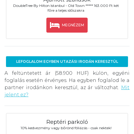
DoubleTree By Hilton Istanbul - Old Town ***** 163.000 Ft két
főre a teljes időszakra
MEGNÉZEM
LEFOGLALOM EGYBEN UTAZÁSI IRODÁN KERESZTÜL
A feltüntetett ár (58.900 HUF) külön, egyéni
foglalás esetén érvényes. Ha egyben foglalod le a
partner irodánkon keresztül, az ár változhat.
Mit
jelent ez?
Reptéri parkoló
10% kedvezmény vagy bőrönd fóliázás - csak nektek!