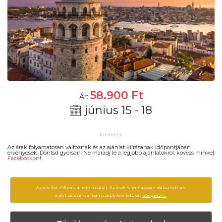
58.900
Ft
Ár:
június 15 - 18
Az árak folyamatosan változnak és az ajánlat kiírásanak időpontjában
érvényesek. Döntsd gyorsan. Ne maradj le a legjobb ajánlatokról, kövess minket
Facebookon
!
Az ajánlat 445 napja nem frissült. Az árak folyamatosan változhatnak,
ezért célszerű a legfrissebb ajánlatokat
böngészni.