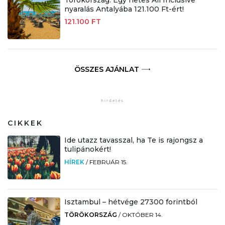
Törökország: Egy hetes All Inclusive
nyaralás Antalyába 121.100 Ft-ért!
121.100 FT
ÖSSZES AJÁNLAT
CIKKEK
Ide utazz tavasszal, ha Te is rajongsz a
tulipánokért!
HÍREK
/
FEBRUÁR 15.
Isztambul – hétvége 27300 forintból
TÖRÖKORSZÁG
/
OKTÓBER 14.