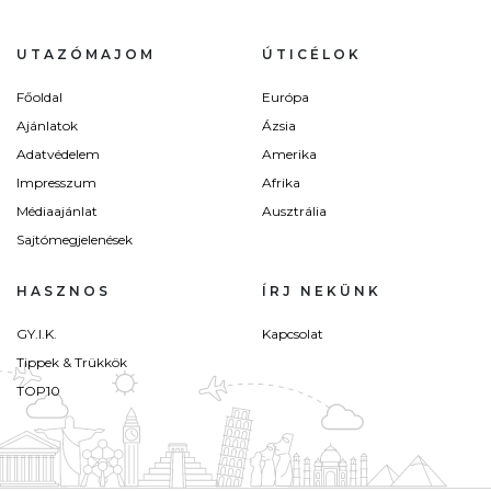
UTAZÓMAJOM
ÚTICÉLOK
Főoldal
Európa
Ajánlatok
Ázsia
Adatvédelem
Amerika
Impresszum
Afrika
Médiaajánlat
Ausztrália
Sajtómegjelenések
HASZNOS
ÍRJ NEKÜNK
GY.I.K.
Kapcsolat
Tippek & Trükkök
TOP10