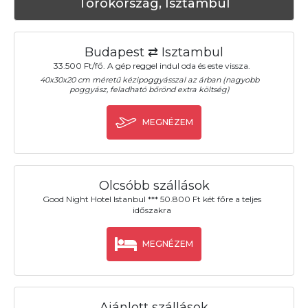
Törökország, Isztambul
Budapest ⇄ Isztambul
33.500 Ft/fő. A gép reggel indul oda és este vissza.
40x30x20 cm méretű kézipoggyásszal az árban (nagyobb
poggyász, feladható bőrönd extra költség)
MEGNÉZEM
Olcsóbb szállások
Good Night Hotel Istanbul *** 50.800 Ft két főre a teljes
időszakra
MEGNÉZEM
Ajánlott szállások