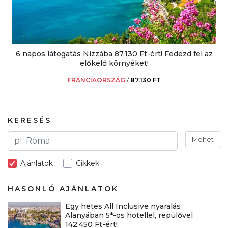
6 napos látogatás Nizzába 87.130 Ft-ért! Fedezd fel az
előkelő környéket!
FRANCIAORSZÁG
/
87.130 FT
KERESÉS
Mehet
Ajánlatok
Cikkek
HASONLÓ AJÁNLATOK
Egy hetes All Inclusive nyaralás
Alanyában 5*-os hotellel, repülővel
142.450 Ft-ért!