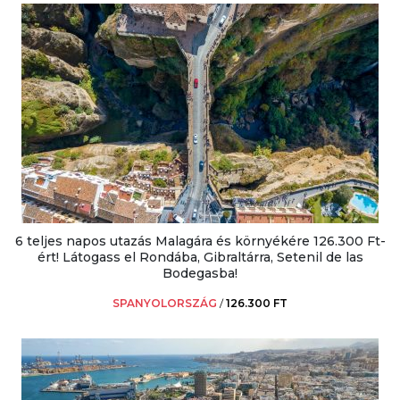
6 teljes napos utazás Malagára és környékére 126.300 Ft-
ért! Látogass el Rondába, Gibraltárra, Setenil de las
Bodegasba!
SPANYOLORSZÁG
/
126.300 FT